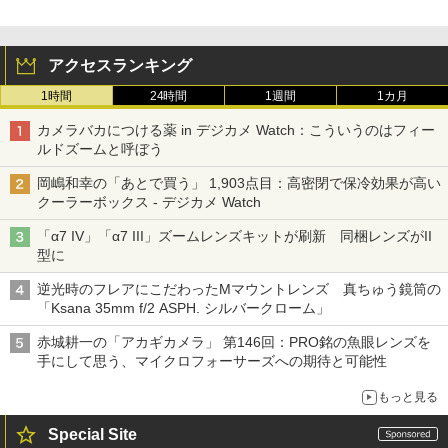
アクセスランキング
1時間
24時間
1週間
1カ月
カメラバカにつける薬 in デジカメ Watch：こういうのはフィー
ルドズームと呼ぼう
岡嶋和幸の「あとで買う」 1,903点目：高密閉で保冷効果が高い
クーラーボックス - デジカメ Watch
「α7 IV」「α7 III」ズームレンズキットが刷新 同梱レンズがII
型に
逆光時のフレアにこだわったMマウントレンズ 真ちゅう鏡筒の
「Ksana 35mm f/2 ASPH. シルバークローム」
赤城耕一の「アカギカメラ」 第146回：PRO銘の魚眼レンズを
手にして思う、マイクロフォーサーズへの期待と可能性
もっと見る
Special Site