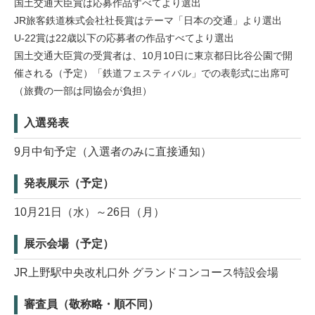
国土交通大臣賞は応募作品すべてより選出
JR旅客鉄道株式会社社長賞はテーマ「日本の交通」より選出
U-22賞は22歳以下の応募者の作品すべてより選出
国土交通大臣賞の受賞者は、10月10日に東京都日比谷公園で開
催される（予定）「鉄道フェスティバル」での表彰式に出席可
（旅費の一部は同協会が負担）
入選発表
9月中旬予定（入選者のみに直接通知）
発表展示（予定）
10月21日（水）～26日（月）
展示会場（予定）
JR上野駅中央改札口外 グランドコンコース特設会場
審査員（敬称略・順不同）