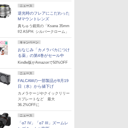
ニュース
逆光時のフレアにこだわった
Mマウントレンズ
真ちゅう鏡筒の「Ksana 35mm
f/2 ASPH. シルバークローム」
キャンペーン
おなじみ「カメラバカにつけ
る薬」の第4巻がセール中
Kindle版がAmazonで50%OFF
ニュース
FALCAMの一部製品が8月19
日（水）から値下げ
カメラケージやクイックリリー
スプレートなど 最大
36.2%OFFに
ニュース
「α7 IV」「α7 III」ズームレ