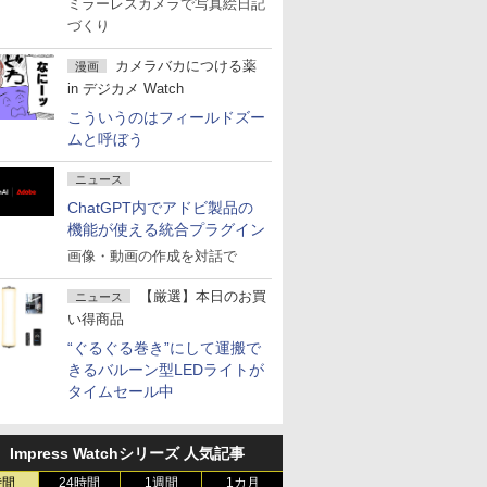
ミラーレスカメラで写真絵日記
づくり
カメラバカにつける薬
漫画
in デジカメ Watch
こういうのはフィールドズー
ムと呼ぼう
ニュース
ChatGPT内でアドビ製品の
機能が使える統合プラグイン
画像・動画の作成を対話で
【厳選】本日のお買
ニュース
い得商品
“ぐるぐる巻き”にして運搬で
きるバルーン型LEDライトが
タイムセール中
Impress Watchシリーズ 人気記事
時間
24時間
1週間
1カ月