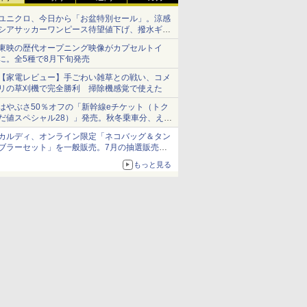
ユニクロ、今日から「お盆特別セール」。涼感
シアサッカーワンピース待望値下げ、撥水ギア
ショーツは1990円に
東映の歴代オープニング映像がカプセルトイ
に。全5種で8月下旬発売
【家電レビュー】手ごわい雑草との戦い、コメ
リの草刈機で完全勝利 掃除機感覚で使えた
はやぶさ50％オフの「新幹線eチケット（トク
だ値スペシャル28）」発売。秋冬乗車分、えき
ねっと限定
カルディ、オンライン限定「ネコバッグ＆タン
ブラーセット」を一般販売。7月の抽選販売の
当選無効分
もっと見る