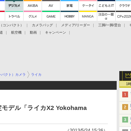
（コンパクト）
カメラバッグ
メディア/リーダー
三脚/一脚/雲台
道
航空機
動画
キャンペーン
ンパクト）カメラ
ライカ
1
デル「ライカX2 Yokohama
（2013/5/24 15:26）