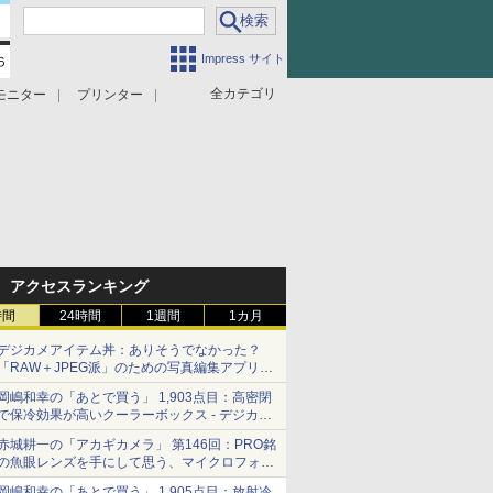
Impress サイト
全カテゴリ
モニター
プリンター
アクセスランキング
時間
24時間
1週間
1カ月
デジカメアイテム丼：ありそうでなかった？
「RAW＋JPEG派」のための写真編集アプリ
カメラデフォルトのJPEGを大切にする
岡嶋和幸の「あとで買う」 1,903点目：高密閉
「Filmator」
で保冷効果が高いクーラーボックス - デジカメ
Watch
赤城耕一の「アカギカメラ」 第146回：PRO銘
の魚眼レンズを手にして思う、マイクロフォー
サーズへの期待と可能性
岡嶋和幸の「あとで買う」 1,905点目：放射冷