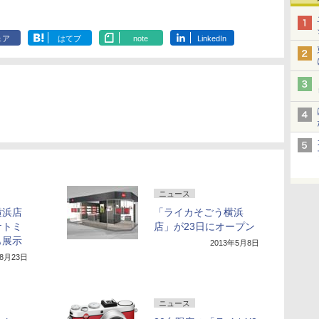
ェア
はてブ
note
LinkedIn
ニュース
横浜店
「ライカそごう横浜
ケトミ
店」が23日にオープン
も展示
2013年5月8日
年8月23日
ニュース