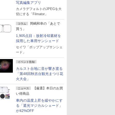
写真編集アプリ
カメラデフォルトのJPEGを大
切にする「Filmator」
岡嶋和幸の「あとで
コラム
買う」
1,905点目：放射冷却素材を
採用した車用サンシェード
セイワ「ポップアップサンシェ
ード」
イベント告知
カルスト台地に音が響き渡る
「第48回秋吉台観光まつり花
火大会」
【厳選】本日のお買
ニュース
い得商品
車内の温度上昇を緩やかにす
る「遮光マジカルシェード」
が42%OFF