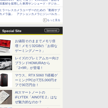
却素材を採用した車用サンシェード - デジカメ
Watch
ミラーレスカメラユーザーのための「動画サブ
カメラ論」 アクションカメラにジンバルカメ
ラ……その実質的な違いは？
もっと見る
Special Site
お値段そのままでメモリ倍
増！メモリ32GBの「お得な
ゲーミングノート」
レイズのプレミアムカー向け
ブランドHOMURAから
「2×9R」が登場！
マウス、RTX 5060 Ti搭載ゲ
ーミングPCが7万5,000円オ
フで30万円台！
AIスマートノートの
iFLYTEK「AINOTE 2」はな
ぜ魅力的なのか？