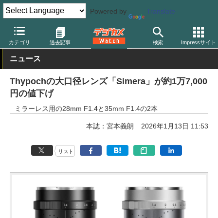
Powered by
Translate
デジカメ Watch
レンズ
交換レンズ
カテゴリ
過去記事
検索
Impressサイト
ニュース
Thypochの大口径レンズ「Simera」が約1万7,000
円の値下げ
ミラーレス用の28mm F1.4と35mm F1.4の2本
本誌：宮本義朗
2026年1月13日 11:53
リスト