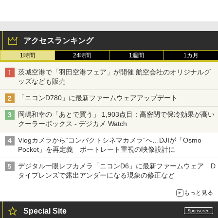
アクセスランキング
1時間
24時間
1週間
1カ月
茨城空港で「羽田空港フェア」が開催 航空会社のオリジナルグ
ッズなども販売
「ニコンD780」に最新ファームウェアアップデート
岡嶋和幸の「あとで買う」 1,903点目：高密閉で保冷効果が高い
クーラーボックス - デジカメ Watch
Vlogカメラから“コンパクトシネマカメラ”へ…DJIが「Osmo
Pocket」を再定義 ポートレート重視の映像設計に
デジタル一眼レフカメラ「ニコンD6」に最新ファームウェア D
タイプレンズで露出アンダーになる現象の修正など
もっと見る
Special Site