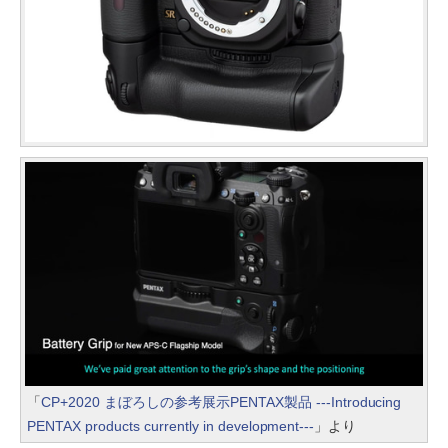
「
CP+2020 まぼろしの参考展示PENTAX製品 ---Introducing
PENTAX products currently in development---
」より