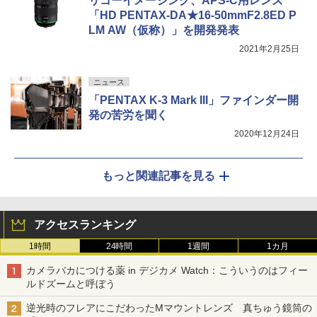
リコーイメージング、APS-C用レンズ
「HD PENTAX-DA★16-50mmF2.8ED P
LM AW（仮称）」を開発発表
2021年2月25日
ニュース
「PENTAX K-3 Mark III」ファインダー開
発の苦労を聞く
2020年12月24日
もっと関連記事を見る
アクセスランキング
1時間
24時間
1週間
1カ月
カメラバカにつける薬 in デジカメ Watch：こういうのはフィー
ルドズームと呼ぼう
逆光時のフレアにこだわったMマウントレンズ 真ちゅう鏡筒の