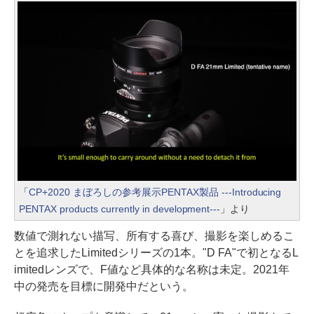
「
CP+2020 まぼろしの参考展示PENTAX製品 ---Introducing
PENTAX products currently in development---
」より
数値で測れない描写、所有する喜び、撮影を楽しめるこ
とを追求したLimitedシリーズの1本。"D FA"で初となるL
imitedレンズで、F値など具体的な名称は未定。2021年
中の発売を目標に開発中だという。