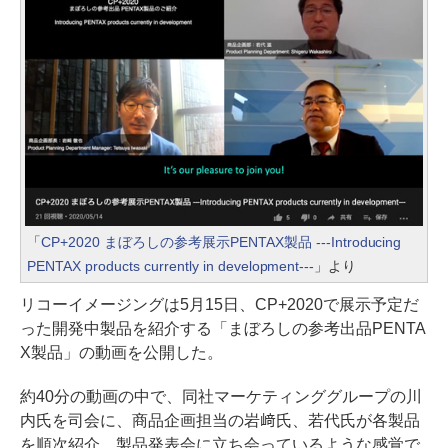
「
CP+2020 まぼろしの参考展示PENTAX製品 ---Introducing
PENTAX products currently in development---
」より
リコーイメージングは5月15日、CP+2020で展示予定だ
った開発中製品を紹介する「まぼろしの参考出品PENTA
X製品」の動画を公開した。
約40分の動画の中で、同社マーケティンググループの川
内氏を司会に、商品企画担当の岩﨑氏、若代氏が各製品
を順次紹介。製品発表会に立ち会っているような感覚で