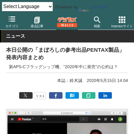
Powered by
Translate
デジカメ Watch
カメラ
一眼レフカメラ
ペンタックス
カテゴリ
過去記事
検索
Impressサイト
ニュース
本日公開の「まぼろしの参考出品PENTAX製品」
発表内容まとめ
新APS-Cフラッグシップ機、"2020年中に発売"の公約は？
本誌：鈴木誠
2020年5月15日 14:04
リスト