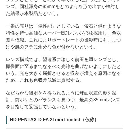
ンズ。同社渾身の85mmをどのような形で出すか検討し
た結果が本製品だという。
一番の売りは「像性能」としている。蛍石と似たような
特性を持つ高価なスーパーEDレンズを3枚採用し、色収
差を低減。これによりポートレートの撮影時にも、まつ
げや肌のフチに余分な色が付かないという。
レンズ構成では、望遠系に珍しく前玉を凹レンズとし、
撮像面に至るまでなるべく光線を曲げないようにしたと
いう。光を大きく屈折させると収差が増える原因になる
ため、これも色収差低減に貢献する。
なだらかな後ボケを得られるように球面収差の形を設
計。前ボケとのバランスも見つつ、最高の85mmレンズ
を目指して妥協していないという。
HD PENTAX-D FA 21mm Limited（仮称）