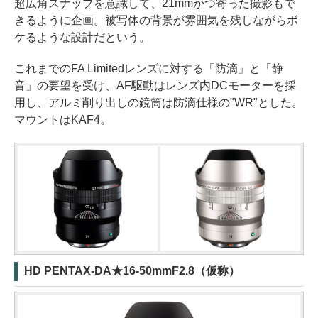
超広角スナップを意識して、21mmかつ寄った撮影もで
きるように企画。被写体の背景が雰囲気を残しながらボ
ケるような設計だという。
これまでのFA Limitedレンズに対する「防滴」と「静
音」の要望を受け、AF駆動はレンズ内DCモーターを採
用し、アルミ削り出しの鏡筒は防滴仕様の"WR"とした。
マウントはKAF4。
HD PENTAX-DA★16-50mmF2.8（仮称）