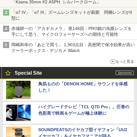
「Ksana 35mm f/2 ASPH. シルバークローム」
「α7 IV」「α7 III」ズームレンズキットが刷新 同梱レンズがII
型に
赤城耕一の「アカギカメラ」 第146回：PRO銘の魚眼レンズを
手にして思う、マイクロフォーサーズへの期待と可能性
岡嶋和幸の「あとで買う」 1,903点目：高密閉で保冷効果が高い
クーラーボックス - デジカメ Watch
もっと見る
Special Site
鳥肌ものの「DENON HOME」サウンドを体感
した！
ハイグレードテレビ「TCL Q7D Pro」。圧巻の
色彩美で映画＆ゲームが極上体験に
SOUNDPEATSのイヤカフ型イヤフォン「UU2
イヤーカフ」をイヤカフマニアが語る