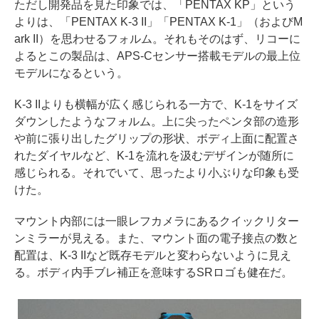
ただし開発品を見た印象では、「PENTAX KP」という
よりは、「PENTAX K-3 II」「PENTAX K-1」（およびM
ark II）を思わせるフォルム。それもそのはず、リコーに
よるとこの製品は、APS-Cセンサー搭載モデルの最上位
モデルになるという。
K-3 IIよりも横幅が広く感じられる一方で、K-1をサイズ
ダウンしたようなフォルム。上に尖ったペンタ部の造形
や前に張り出したグリップの形状、ボディ上面に配置さ
れたダイヤルなど、K-1を流れを汲むデザインが随所に
感じられる。それでいて、思ったより小ぶりな印象も受
けた。
マウント内部には一眼レフカメラにあるクイックリター
ンミラーが見える。また、マウント面の電子接点の数と
配置は、K-3 IIなど既存モデルと変わらないように見え
る。ボディ内手ブレ補正を意味するSRロゴも健在だ。