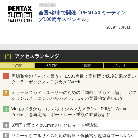
ニュース
全国5都市で開催「PENTAXミーティン
グ100周年スペシャル」
2019年8月6日
アクセスランキング
1時間
24時間
1週間
1カ月
岡嶋和幸の「あとで買う」 1,903点目：高密閉で保冷効果が高い
クーラーボックス - デジカメ Watch
ミラーレスカメラユーザーのための「動画サブカメラ論」 アク
ションカメラにジンバルカメラ……その実質的な違いは？
Vlogカメラから“コンパクトシネマカメラ”へ…DJIが「Osmo
Pocket」を再定義 ポートレート重視の映像設計に
3万円で買える800mmのアクロマート望遠鏡
ソニーからフルサイズ対応の軽量・低価格な超望遠ズームレン