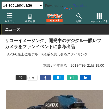
Powered by
Translate
デジカメ Watch
カメラ
一眼レフカメラ
ペンタックス
カテゴリ
過去記事
検索
Impressサイト
ニュース
リコーイメージング、開発中のデジタル一眼レフ
カメラをファンイベントに参考出品
APS-C最上位モデル K-1系を思わせるスタイリング
本誌：折本幸治
2019年9月21日 18:00
リスト