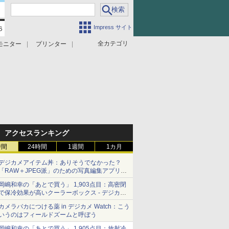
Impress サイト
全カテゴリ
モニター
プリンター
アクセスランキング
時間
24時間
1週間
1カ月
デジカメアイテム丼：ありそうでなかった？
「RAW＋JPEG派」のための写真編集アプリ
カメラデフォルトのJPEGを大切にする
岡嶋和幸の「あとで買う」 1,903点目：高密閉
「Filmator」
で保冷効果が高いクーラーボックス - デジカメ
Watch
カメラバカにつける薬 in デジカメ Watch：こう
いうのはフィールドズームと呼ぼう
岡嶋和幸の「あとで買う」 1,905点目：放射冷