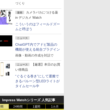
づくり
カメラバカにつける薬
漫画
in デジカメ Watch
こういうのはフィールドズー
ムと呼ぼう
ニュース
ChatGPT内でアドビ製品の
機能が使える統合プラグイン
画像・動画の作成を対話で
【厳選】本日のお買
ニュース
い得商品
“ぐるぐる巻き”にして運搬で
きるバルーン型LEDライトが
タイムセール中
Impress Watchシリーズ 人気記事
時間
24時間
1週間
1カ月