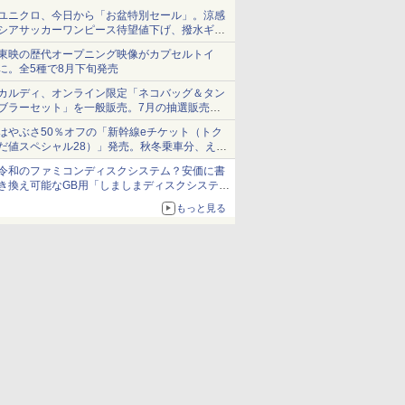
ユニクロ、今日から「お盆特別セール」。涼感
シアサッカーワンピース待望値下げ、撥水ギア
ショーツは1990円に
東映の歴代オープニング映像がカプセルトイ
に。全5種で8月下旬発売
カルディ、オンライン限定「ネコバッグ＆タン
ブラーセット」を一般販売。7月の抽選販売の
当選無効分
はやぶさ50％オフの「新幹線eチケット（トク
だ値スペシャル28）」発売。秋冬乗車分、えき
ねっと限定
令和のファミコンディスクシステム？安価に書
き換え可能なGB用「しましまディスクシステ
ム」
もっと見る