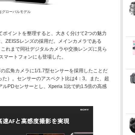
写真はグローバルモデル
てポイントを整理すると、大きく分けて2つの魅力
、ZEISSレンズの採用だ。メインカメラである
みだが、これまで同社デジタルカメラや交換レンズに見ら
が、スマートフォンにも登場した。
.7の広角カメラに1/1.7型センサーを採用したことだ
.6型だった）。センサーのアスペクト比は4：3。また、超
PDセンサーとし、Xperia 1比で約1.5倍の高感