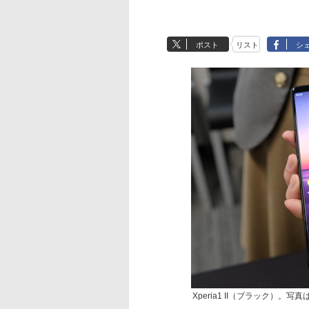
ポスト
リスト
シ
Xperia1 II（ブラック）。