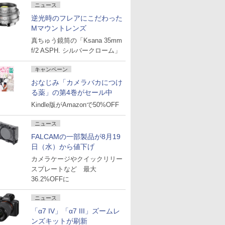
ニュース
逆光時のフレアにこだわった
Mマウントレンズ
真ちゅう鏡筒の「Ksana 35mm
f/2 ASPH. シルバークローム」
キャンペーン
おなじみ「カメラバカにつけ
る薬」の第4巻がセール中
Kindle版がAmazonで50%OFF
ニュース
FALCAMの一部製品が8月19
日（水）から値下げ
カメラケージやクイックリリー
スプレートなど 最大
36.2%OFFに
ニュース
「α7 IV」「α7 III」ズームレ
ンズキットが刷新