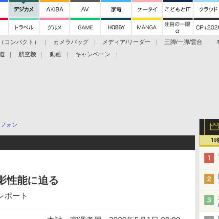
（コンパクト）
カメラバッグ
メディア/リーダー
三脚/一脚/雲台
道
航空機
動画
キャンペーン
フォン
1
た撮影性能に迫る
レポート