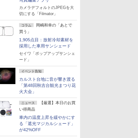
写真編集アプリ
カメラデフォルトのJPEGを大
切にする「Filmator」
岡嶋和幸の「あとで
コラム
買う」
1,905点目：放射冷却素材を
採用した車用サンシェード
セイワ「ポップアップサンシェ
ード」
イベント告知
カルスト台地に音が響き渡る
「第48回秋吉台観光まつり花
火大会」
【厳選】本日のお買
ニュース
い得商品
車内の温度上昇を緩やかにす
る「遮光マジカルシェード」
が42%OFF