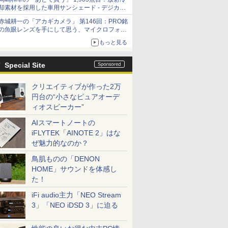
却素材を採用した車用サンシェード - デジカメ
Watch
赤城耕一の「アカギカメラ」 第146回：PRO銘
の魚眼レンズを手にして思う、マイクロフォー
サーズへの期待と可能性
もっと見る
Special Site
クリエイティブが作った2万
円台の“小さなピュアオーデ
ィオスピーカー”
AIスマートノートの
iFLYTEK「AINOTE 2」はな
ぜ魅力的なのか？
鳥肌ものの「DENON
HOME」サウンドを体感し
た！
iFi audio主力「NEO Stream
3」「NEO iDSD 3」に迫る