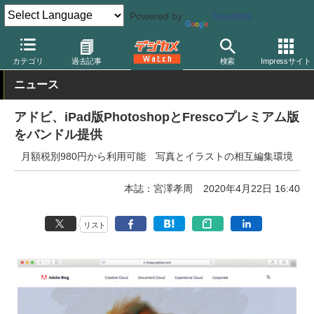
Powered by
Translate
デジカメ Watch
PC/モバイル関連
アプリ/ソフトウェア
アドビ
カテゴリ
過去記事
検索
Impressサイト
ニュース
アドビ、iPad版PhotoshopとFrescoプレミアム版
をバンドル提供
月額税別980円から利用可能 写真とイラストの相互編集環境
本誌：宮澤孝周
2020年4月22日 16:40
リスト