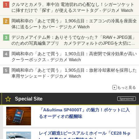
クルマとカメラ、車中泊 電池切れの心配なし！シガーソケット
に挿すだけで「探す」が使えるスマートタグ - デジカメ Watch
岡嶋和幸の「あとで買う」 1,906点目：エアコンの冷風を座面全
体に送るシートカバー - デジカメ Watch
デジカメアイテム丼：ありそうでなかった？「RAW＋JPEG派」
のための写真編集アプリ カメラデフォルトのJPEGを大切にす
る「Filmator」
岡嶋和幸の「あとで買う」 1,903点目：高密閉で保冷効果が高い
クーラーボックス - デジカメ Watch
岡嶋和幸の「あとで買う」 1,905点目：放射冷却素材を採用した
車用サンシェード - デジカメ Watch
もっと見る
Special Site
「A&ultima SP4000T」の魅力！ポケットに入
るオーディオの醍醐味
レイズ鍛造1ピースアルミホイール「CE28 N-p