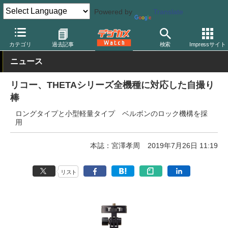
Powered by
Translate
デジカメ Watch
撮影用品
三脚/一脚/雲台
カテゴリ
過去記事
検索
Impressサイト
ニュース
リコー、THETAシリーズ全機種に対応した自撮り
棒
ロングタイプと小型軽量タイプ ベルボンのロック機構を採
用
本誌：宮澤孝周
2019年7月26日 11:19
リスト