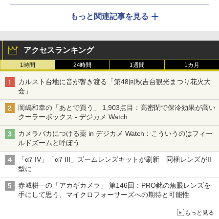
もっと関連記事を見る
アクセスランキング
1時間
24時間
1週間
1カ月
カルスト台地に音が響き渡る「第48回秋吉台観光まつり花火大
会」
岡嶋和幸の「あとで買う」 1,903点目：高密閉で保冷効果が高い
クーラーボックス - デジカメ Watch
カメラバカにつける薬 in デジカメ Watch：こういうのはフィー
ルドズームと呼ぼう
「α7 IV」「α7 III」ズームレンズキットが刷新 同梱レンズがII
型に
赤城耕一の「アカギカメラ」 第146回：PRO銘の魚眼レンズを
手にして思う、マイクロフォーサーズへの期待と可能性
もっと見る