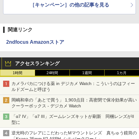
［キャンペーン］の他の記事を見る
関連リンク
2ndfocus Amazonストア
アクセスランキング
1時間
24時間
1週間
1カ月
カメラバカにつける薬 in デジカメ Watch：こういうのはフィー
ルドズームと呼ぼう
岡嶋和幸の「あとで買う」 1,903点目：高密閉で保冷効果が高い
クーラーボックス - デジカメ Watch
「α7 IV」「α7 III」ズームレンズキットが刷新 同梱レンズがII
型に
逆光時のフレアにこだわったMマウントレンズ 真ちゅう鏡筒の
「Ksana 35mm f/2 ASPH. シルバークローム」