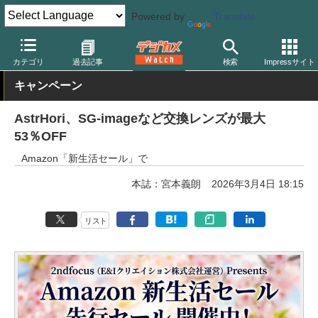
Powered by
Translate
デジカメ Watch
レンズ
交換レンズ
カテゴリ
過去記事
検索
Impressサイト
キャンペーン
AstrHori、SG-imageなど交換レンズが最大
53％OFF
Amazon「新生活セール」で
本誌：宮本義朗
2026年3月4日 18:15
リスト