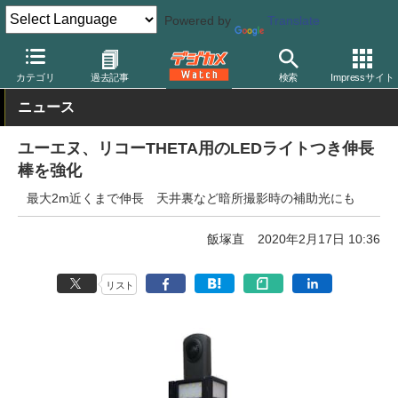
Powered by
Translate
デジカメ Watch
撮影用品
カテゴリ
過去記事
検索
Impressサイト
ニュース
ユーエヌ、リコーTHETA用のLEDライトつき伸長
棒を強化
最大2m近くまで伸長 天井裏など暗所撮影時の補助光にも
飯塚直
2020年2月17日 10:36
リスト