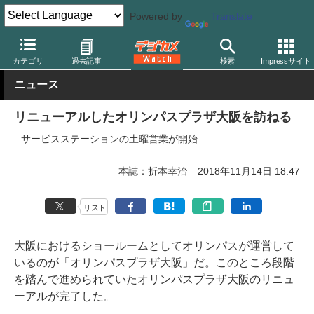
Powered by
Translate
デジカメ Watch
業界動向
企業
カテゴリ
過去記事
検索
Impressサイト
ニュース
リニューアルしたオリンパスプラザ大阪を訪ねる
サービスステーションの土曜営業が開始
本誌：折本幸治
2018年11月14日 18:47
リスト
大阪におけるショールームとしてオリンパスが運営して
いるのが「オリンパスプラザ大阪」だ。このところ段階
を踏んで進められていたオリンパスプラザ大阪のリニュ
ーアルが完了した。