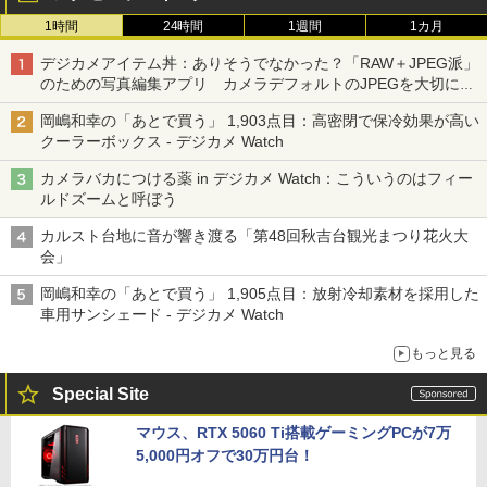
1時間
24時間
1週間
1カ月
デジカメアイテム丼：ありそうでなかった？「RAW＋JPEG派」
のための写真編集アプリ カメラデフォルトのJPEGを大切にす
る「Filmator」
岡嶋和幸の「あとで買う」 1,903点目：高密閉で保冷効果が高い
クーラーボックス - デジカメ Watch
カメラバカにつける薬 in デジカメ Watch：こういうのはフィー
ルドズームと呼ぼう
カルスト台地に音が響き渡る「第48回秋吉台観光まつり花火大
会」
岡嶋和幸の「あとで買う」 1,905点目：放射冷却素材を採用した
車用サンシェード - デジカメ Watch
もっと見る
Special Site
マウス、RTX 5060 Ti搭載ゲーミングPCが7万
5,000円オフで30万円台！