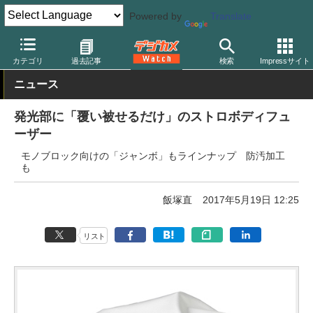
Powered by
Translate
デジカメ Watch
撮影用品
ストロボ（フラッシュ）
その他
カテゴリ
過去記事
検索
Impressサイト
ニュース
発光部に「覆い被せるだけ」のストロボディフュ
ーザー
モノブロック向けの「ジャンボ」もラインナップ 防汚加工
も
飯塚直
2017年5月19日 12:25
リスト