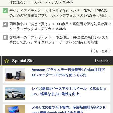
体に送るシートカバー - デジカメ Watch
デジカメアイテム丼：ありそうでなかった？「RAW＋JPEG派」
のための写真編集アプリ カメラデフォルトのJPEGを大切にす
る「Filmator」
岡嶋和幸の「あとで買う」 1,903点目：高密閉で保冷効果が高い
クーラーボックス - デジカメ Watch
赤城耕一の「アカギカメラ」 第146回：PRO銘の魚眼レンズを
手にして思う、マイクロフォーサーズへの期待と可能性
もっと見る
Special Site
Amazon プライムデー過去最安! Anker注目プ
ロジェクター3モデルを使ってみた
レイズ鍛造1ピースアルミホイール「CE28 N-p
lus」軽量なままに剛性を向上
メモリ32GBでも予算内。産経新聞社がAMD R
yzen搭載dynabookを2千台導入