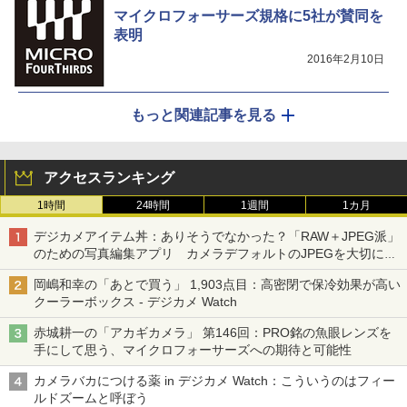
マイクロフォーサーズ規格に5社が賛同を
表明
2016年2月10日
もっと関連記事を見る
アクセスランキング
1時間
24時間
1週間
1カ月
デジカメアイテム丼：ありそうでなかった？「RAW＋JPEG派」
のための写真編集アプリ カメラデフォルトのJPEGを大切にす
る「Filmator」
岡嶋和幸の「あとで買う」 1,903点目：高密閉で保冷効果が高い
クーラーボックス - デジカメ Watch
赤城耕一の「アカギカメラ」 第146回：PRO銘の魚眼レンズを
手にして思う、マイクロフォーサーズへの期待と可能性
カメラバカにつける薬 in デジカメ Watch：こういうのはフィー
ルドズームと呼ぼう