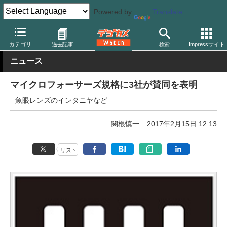
Powered by
Translate
デジカメ Watch
業界動向
団体
カテゴリ
過去記事
検索
Impressサイト
ニュース
マイクロフォーサーズ規格に3社が賛同を表明
魚眼レンズのインタニヤなど
関根慎一
2017年2月15日 12:13
リスト