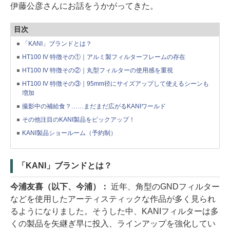
伊藤公彦さんにお話をうかがってきた。
目次
「KANI」ブランドとは？
HT100 IV 特徴その①｜アルミ製フィルターフレームの存在
HT100 IV 特徴その②｜丸型フィルターの使用感を重視
HT100 IV 特徴その③｜95mm径にサイズアップして使えるシーンも
増加
撮影中の補給食？……まだまだ広がるKANIワールド
その他注目のKANI製品をピックアップ！
KANI製品ショールーム（予約制）
「KANI」ブランドとは？
今浦友喜（以下、今浦）：
近年、角型のGNDフィルター
などを使用したアーティスティックな作品が多く見られ
るようになりました。そうした中、KANIフィルターは多
くの製品を矢継ぎ早に投入、ラインアップを強化してい