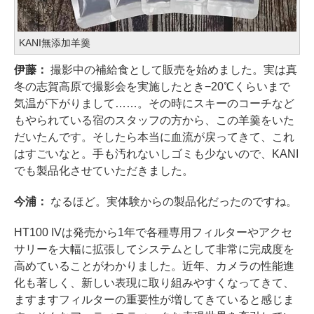
KANI無添加羊羹
伊藤：
撮影中の補給食として販売を始めました。実は真
冬の志賀高原で撮影会を実施したとき−20℃くらいまで
気温が下がりまして……。その時にスキーのコーチなど
もやられている宿のスタッフの方から、この羊羹をいた
だいたんです。そしたら本当に血流が戻ってきて、これ
はすごいなと。手も汚れないしゴミも少ないので、KANI
でも製品化させていただきました。
今浦：
なるほど。実体験からの製品化だったのですね。
HT100 IVは発売から1年で各種専用フィルターやアクセ
サリーを大幅に拡張してシステムとして非常に完成度を
高めていることがわかりました。近年、カメラの性能進
化も著しく、新しい表現に取り組みやすくなってきて、
ますますフィルターの重要性が増してきていると感じま