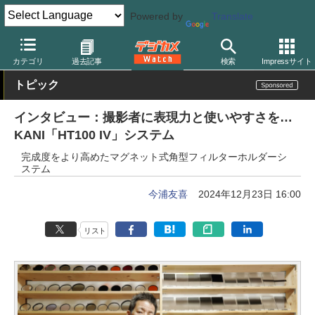
Powered by
Translate
デジカメ Watch
レンズ
レンズフィルター
カニ
カテゴリ
過去記事
検索
Impressサイト
トピック
インタビュー：撮影者に表現力と使いやすさを…
KANI「HT100 IV」システム
完成度をより高めたマグネット式角型フィルターホルダーシ
ステム
今浦友喜
2024年12月23日 16:00
リスト