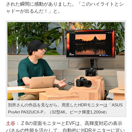
された瞬間に感動がありました。「このハイライトとシ
ャドーが出るんだ！」と。
別所さんの作品を見ながら。用意したHDRモニターは「ASUS
ProArt PA32UCX-P」（32型4K。ピーク輝度1,200nit）
土谷：
Z 8の背面モニターとEVFは、高輝度対応の表示
パネルの性能を活かして、自動的にHDRモニターに近い