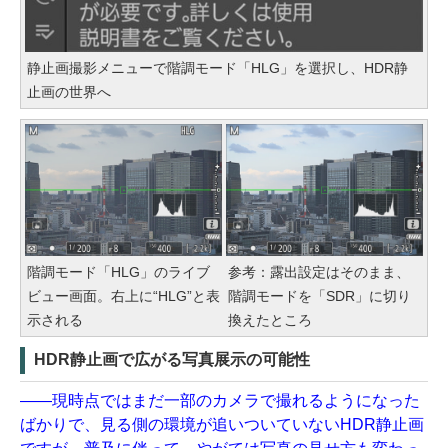
静止画撮影メニューで階調モード「HLG」を選択し、HDR静
止画の世界へ
階調モード「HLG」のライブ
参考：露出設定はそのまま、
ビュー画面。右上に“HLG”と表
階調モードを「SDR」に切り
示される
換えたところ
HDR静止画で広がる写真展示の可能性
——現時点ではまだ一部のカメラで撮れるようになった
ばかりで、見る側の環境が追いついていないHDR静止画