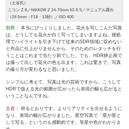
（土谷氏）
ニコン Z 8／NIKKOR Z 24-70mm f/2.8 S／マニュアル露出
（29.5mm・F18・13秒）／ISO 400
別所：
本当にびっくりしました。花火を写しこんだ写真
は、どうしても花火が白く写ってしまいますよね。後処
理でハイライトを引き下げて従来のSDR領域に収めない
と作品に仕上がりませんから、そのためのレタッチを行
うことはこれまで当たり前でした。でも、HDR静止画で
は撮って出しで花火の色も出ます。これは驚きで、写真
の撮り方が変わるなと思いました。
シンプルに考えて、写真は光の芸術ですから、こうして
HDRで扱える光の範囲が広がったら表現の幅も広がると
いうことなんですね。
土谷：
仰るとおりです。よりリアリティを出せるように
なり、表現の幅が広がりました。星空写真で「星が星と
して写る」というのも感動的です。等星や色がわかりま