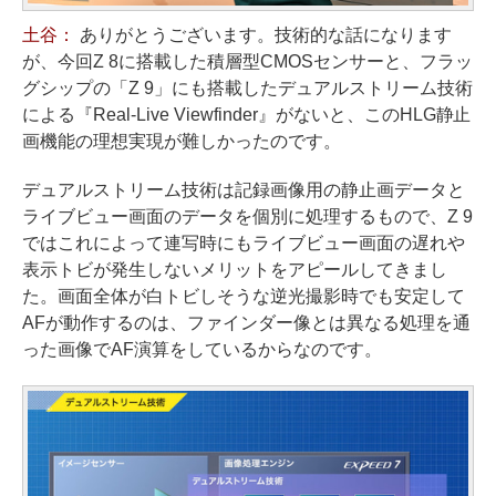
土谷：
ありがとうございます。技術的な話になります
が、今回Z 8に搭載した積層型CMOSセンサーと、フラッ
グシップの「Z 9」にも搭載したデュアルストリーム技術
による『Real-Live Viewfinder』がないと、このHLG静止
画機能の理想実現が難しかったのです。
デュアルストリーム技術は記録画像用の静止画データと
ライブビュー画面のデータを個別に処理するもので、Z 9
ではこれによって連写時にもライブビュー画面の遅れや
表示トビが発生しないメリットをアピールしてきまし
た。画面全体が白トビしそうな逆光撮影時でも安定して
AFが動作するのは、ファインダー像とは異なる処理を通
った画像でAF演算をしているからなのです。