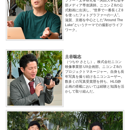
ファー・文学研究者・関西大学社会学
部メディア専攻講師。ニコン Z 8の公
式動画に出演し、“世界で一番長くZ 8
を使ったフォトグラファーの一人”。
滋賀、京都を中心とした”Around The
Lake”というテーマでの撮影がライフ
ワーク。
土谷聡志
（つちや さとし）。株式会社ニコン
映像事業部 UX企画部。ニコン Z 8の
プロジェクトマネージャー。自身も長
年写真を撮り続けるニコンユーザー。
数多くの写真受賞歴を持ち、HLG静
止画の搭載においては経験と知識を活
かして取り組んだ。