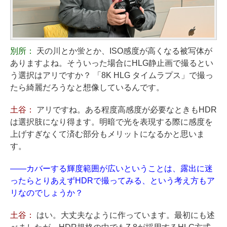
別所：
天の川とか蛍とか、ISO感度が高くなる被写体が
ありますよね。そういった場合にHLG静止画で撮るとい
う選択はアリですか？ 「8K HLG タイムラプス」で撮っ
たら綺麗だろうなと想像しているんです。
土谷：
アリですね。ある程度高感度が必要なときもHDR
は選択肢になり得ます。明暗で光を表現する際に感度を
上げすぎなくて済む部分もメリットになるかと思いま
す。
——カバーする輝度範囲が広いということは、露出に迷
ったらとりあえずHDRで撮ってみる、という考え方もア
リなのでしょうか？
土谷：
はい。大丈夫なように作っています。最初にも述