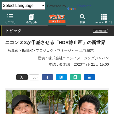
Powered by
Translate
デジカメ Watch
カメラ
ミラーレスカメラ
ニコン
カテゴリ
過去記事
検索
Impressサイト
トピック
ニコン Z 8が予感させる「HDR静止画」の新世界
写真家 別所隆弘×プロジェクトマネージャー 土谷聡志
提供：
株式会社ニコンイメージングジャパン
本誌：鈴木誠
2023年7月21日 15:00
リスト