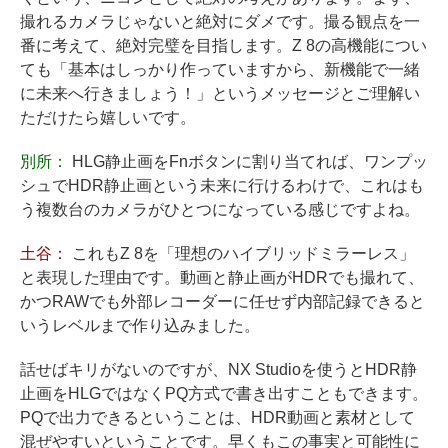
撮れるカメラじゃないと絶対にダメです。撮る観点を一
番に考えて、絶対完璧を目指します。Z 8の高機能につい
ても「基本はしっかり作っていますから、新機能で一緒
に未来へ行きましょう！」というメッセージとご理解い
ただけたら嬉しいです。
別所：
HLG静止画をFnボタンに割り当てれば、ワンプッ
シュでHDR静止画という未来に行けるわけで、これはも
う複数台のカメラがひとつになっている感じですよね。
土谷：
これもZ 8を「理想のハイブリッドミラーレス」
と表現した理由です。動画と静止画がHDRでも撮れて、
かつRAWでも外部レコーダーに任せず内部記録できると
いうレベルまで作り込みました。
話せばキリがないのですが、NX Studioを使うとHDR静
止画をHLGではなくPQ方式で書き出すこともできます。
PQで出力できるということは、HDR動画と素材として
混ぜやすいということです。早くもこの事実と可能性に