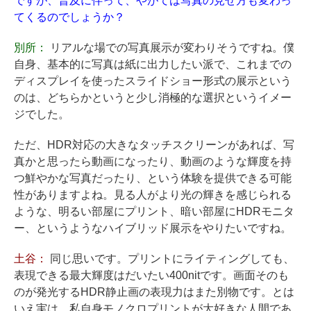
ですが、普及に伴って、やがては写真の見せ方も変わっ
てくるのでしょうか？
別所：
リアルな場での写真展示が変わりそうですね。僕
自身、基本的に写真は紙に出力したい派で、これまでの
ディスプレイを使ったスライドショー形式の展示という
のは、どちらかというと少し消極的な選択というイメー
ジでした。
ただ、HDR対応の大きなタッチスクリーンがあれば、写
真かと思ったら動画になったり、動画のような輝度を持
つ鮮やかな写真だったり、という体験を提供できる可能
性がありますよね。見る人がより光の輝きを感じられる
ような、明るい部屋にプリント、暗い部屋にHDRモニタ
ー、というようなハイブリッド展示をやりたいですね。
土谷：
同じ思いです。プリントにライティングしても、
表現できる最大輝度はだいたい400nitです。画面そのも
のが発光するHDR静止画の表現力はまた別物です。とは
いえ実は、私自身モノクロプリントが大好きな人間であ