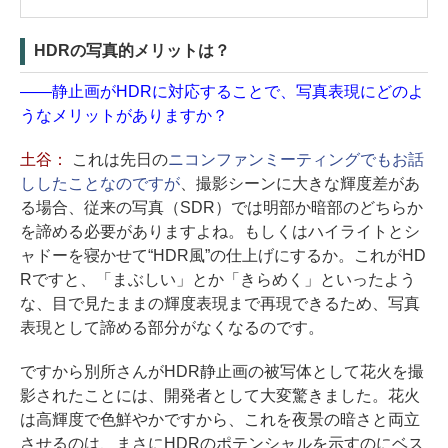
HDRの写真的メリットは？
——静止画がHDRに対応することで、写真表現にどのよ
うなメリットがありますか？
土谷：
これは先日の
ニコンファンミーティングでもお話
ししたことなのですが
、撮影シーンに大きな輝度差があ
る場合、従来の写真（SDR）では明部か暗部のどちらか
を諦める必要がありますよね。もしくはハイライトとシ
ャドーを寝かせて“HDR風”の仕上げにするか。これがHD
Rですと、「まぶしい」とか「きらめく」といったよう
な、目で見たままの輝度表現まで再現できるため、写真
表現として諦める部分がなくなるのです。
ですから別所さんがHDR静止画の被写体として花火を撮
影されたことには、開発者として大変驚きました。花火
は高輝度で色鮮やかですから、これを夜景の暗さと両立
させるのは、まさにHDRのポテンシャルを示すのにベス