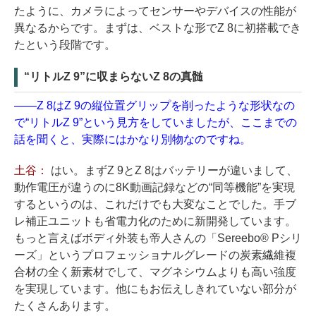
たように、カメラによってセンサーやデバイスの性能が
異なるからです。まずは、ベストな形でZ 8に初搭載でき
たという段階です。
“リトルZ 9”に収まらないZ 8の真髄
——Z 8はZ 9の縦位置グリップを削ったような形状なの
で“リトルZ 9”という見方をしていましたが、ここまでの
話を聞くと、実際にはかなり別物なのですね。
土谷：
はい。まずZ 9とZ 8はバッテリーが違いまして、
動作電圧が違うのに8K動画記録などの“同等機能”を実現
するというのは、これだけでも大変なことでした。手ブ
レ補正ユニットも省電力化のために新開発しています。
もっと言えばボディ外装も帝人さんの「Sereebo® Pシリ
ーズ」というプロフェッショナルグレードの炭素繊維複
合材の全く新素材でして、マグネシウムよりも高い強度
を実現しています。他にもお伝えしきれていない部分が
たくさんあります。