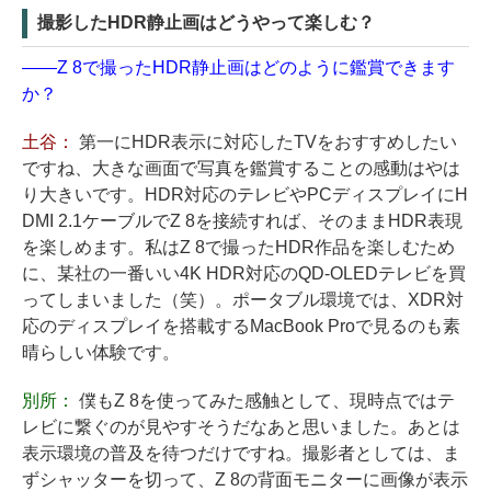
撮影したHDR静止画はどうやって楽しむ？
——Z 8で撮ったHDR静止画はどのように鑑賞できます
か？
土谷：
第一にHDR表示に対応したTVをおすすめしたい
ですね、大きな画面で写真を鑑賞することの感動はやは
り大きいです。HDR対応のテレビやPCディスプレイにH
DMI 2.1ケーブルでZ 8を接続すれば、そのままHDR表現
を楽しめます。私はZ 8で撮ったHDR作品を楽しむため
に、某社の一番いい4K HDR対応のQD-OLEDテレビを買
ってしまいました（笑）。ポータブル環境では、XDR対
応のディスプレイを搭載するMacBook Proで見るのも素
晴らしい体験です。
別所：
僕もZ 8を使ってみた感触として、現時点ではテ
レビに繋ぐのが見やすそうだなあと思いました。あとは
表示環境の普及を待つだけですね。撮影者としては、ま
ずシャッターを切って、Z 8の背面モニターに画像が表示