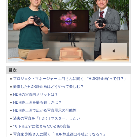
目次
プロジェクトマネージャー 土谷さんに聞く「“HDR静止画”って何？」
撮影したHDR静止画はどうやって楽しむ？
HDRの写真的メリットは？
HDR静止画を撮る難しさは？
HDR静止画で広がる写真展示の可能性
過去の写真を「HDRリマスター」したい
“リトルZ 9”に収まらないZ 8の真髄
写真家 別所さんに聞く「HDR静止画は今後どうなる？」