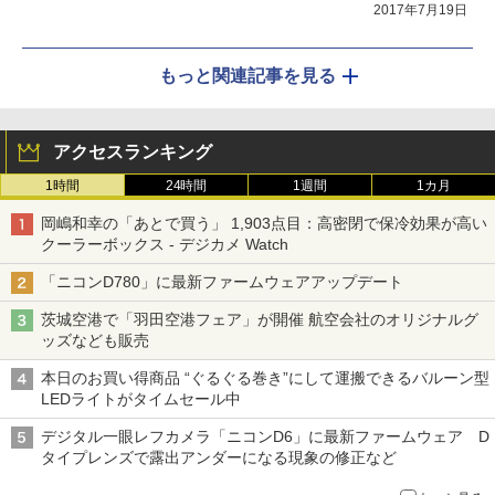
2017年7月19日
もっと関連記事を見る
アクセスランキング
1時間
24時間
1週間
1カ月
岡嶋和幸の「あとで買う」 1,903点目：高密閉で保冷効果が高い
クーラーボックス - デジカメ Watch
「ニコンD780」に最新ファームウェアアップデート
茨城空港で「羽田空港フェア」が開催 航空会社のオリジナルグ
ッズなども販売
本日のお買い得商品 “ぐるぐる巻き”にして運搬できるバルーン型
LEDライトがタイムセール中
デジタル一眼レフカメラ「ニコンD6」に最新ファームウェア D
タイプレンズで露出アンダーになる現象の修正など