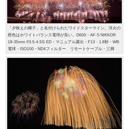
「夕映えの椰子」と名付けられたワイドスターマイン。洋火の
橙色はホワイトバランス電球が良い。D600・AF-S NIKKOR
18-35mm f/3.5-4.5G ED・マニュアル露出・F13・1.8秒・WB:
電球・ISO100・ND4フィルター リモートケーブル・三脚