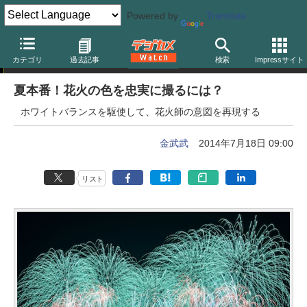
Powered by
Translate
特別企画
カテゴリ
過去記事
検索
Impressサイト
夏本番！花火の色を忠実に撮るには？
ホワイトバランスを駆使して、花火師の意図を再現する
金武武
2014年7月18日 09:00
リスト