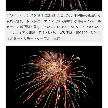
ホワイトバランスを電球に設定したことで、中間色の色合いが
表現できた。株式会社イケブン（煙火業者）が得意のパステル
カラーと銀冠菊が重なっている。D5100・AT-X 124 PRO DX
II・マニュアル露出・F11・8.4秒・WB:電球・ISO100・ND4フ
ィルター・リモートケーブル・三脚