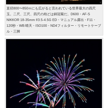
直径800〜850ｍにも広がると言われている世界最大の四尺
玉。二尺、三尺、四尺の殆どは錦冠菊だ。D600・AF-S
NIKKOR 18-35mm f/3.5-4.5G ED・マニュアル露出・F11・
120秒・WB:晴天・ISO100・ND4フィルター・リモートケーブ
ル・三脚