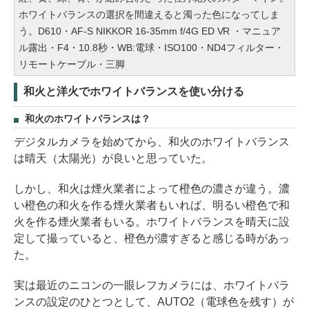
ホワイトバランスの選択を間違えると濁った色になってしま
う。D610・AF-S NIKKOR 16-35mm f/4G ED VR ・マニュア
ル露出・F4・10.8秒・WB:電球・ISO100・ND4フィルター・
リモートケーブル・三脚
和火と洋火でホワイトバランスを使い分ける
和火のホワイトバランスは？
デジタルカメラを始めてから、和火のホワイトバランス
は晴天（太陽光）が良いと思っていた。
しかし、和火は煙火業者によって橙色の濃さが違う。濃
い橙色の和火を作る煙火業者もいれば、明るい橙色で和
火を作る煙火業者もいる。ホワイトバランスを晴天に設
定して撮っていると、橙色が濃すぎると感じる時があっ
た。
実は最近のニコンの一眼レフカメラには、ホワイトバラ
ンスの設定のひとつとして、AUTO2（電球色を残す）が