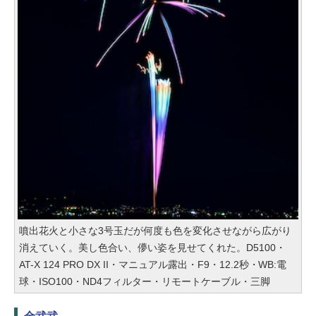
噴出花火と小さな3号玉だが何度も色を変化させながら広がり
消えていく。美し色合い、儚い姿を見せてくれた。D5100・
AT-X 124 PRO DX II・マニュアル露出・F9・12.2秒・WB:電
球・ISO100・ND4フィルター・リモートケーブル・三脚