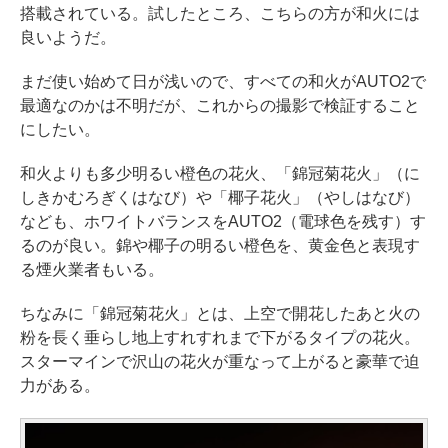
搭載されている。試したところ、こちらの方が和火には
良いようだ。
まだ使い始めて日が浅いので、すべての和火がAUTO2で
最適なのかは不明だが、これからの撮影で検証すること
にしたい。
和火よりも多少明るい橙色の花火、「錦冠菊花火」（に
しきかむろぎくはなび）や「椰子花火」（やしはなび）
なども、ホワイトバランスをAUTO2（電球色を残す）す
るのが良い。錦や椰子の明るい橙色を、黄金色と表現す
る煙火業者もいる。
ちなみに「錦冠菊花火」とは、上空で開花したあと火の
粉を長く垂らし地上すれすれまで下がるタイプの花火。
スターマインで沢山の花火が重なって上がると豪華で迫
力がある。