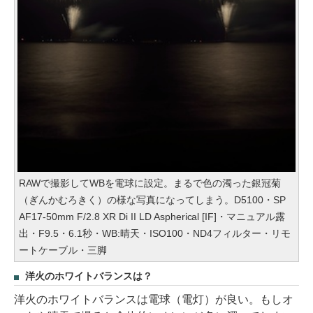
RAWで撮影してWBを電球に設定。まるで色の濁った銀冠菊
（ぎんかむろきく）の様な写真になってしまう。D5100・SP
AF17-50mm F/2.8 XR Di II LD Aspherical [IF]・マニュアル露
出・F9.5・6.1秒・WB:晴天・ISO100・ND4フィルター・リモ
ートケーブル・三脚
洋火のホワイトバランスは？
洋火のホワイトバランスは電球（電灯）が良い。もしオ