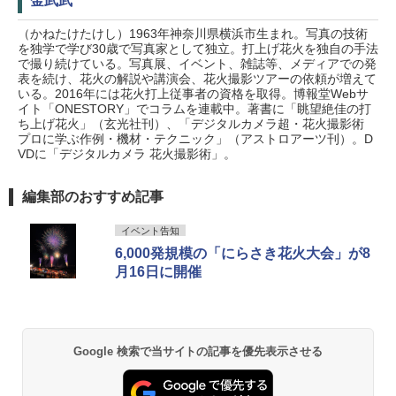
金武武
（かねたけたけし）1963年神奈川県横浜市生まれ。写真の技術
を独学で学び30歳で写真家として独立。打上げ花火を独自の手法
で撮り続けている。写真展、イベント、雑誌等、メディアでの発
表を続け、花火の解説や講演会、花火撮影ツアーの依頼が増えて
いる。2016年には花火打上従事者の資格を取得。博報堂Webサ
イト「ONESTORY」でコラムを連載中。著書に「眺望絶佳の打
ち上げ花火」（玄光社刊）、「デジタルカメラ超・花火撮影術
プロに学ぶ作例・機材・テクニック」（アストロアーツ刊）。D
VDに「デジタルカメラ 花火撮影術」。
編集部のおすすめ記事
イベント告知
6,000発規模の「にらさき花火大会」が8
月16日に開催
Google 検索で当サイトの記事を優先表示させる