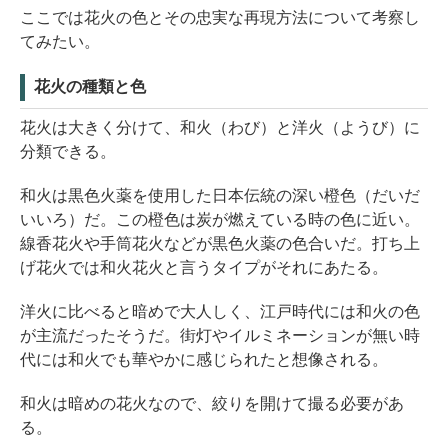
ここでは花火の色とその忠実な再現方法について考察し
てみたい。
花火の種類と色
花火は大きく分けて、和火（わび）と洋火（ようび）に
分類できる。
和火は黒色火薬を使用した日本伝統の深い橙色（だいだ
いいろ）だ。この橙色は炭が燃えている時の色に近い。
線香花火や手筒花火などが黒色火薬の色合いだ。打ち上
げ花火では和火花火と言うタイプがそれにあたる。
洋火に比べると暗めで大人しく、江戸時代には和火の色
が主流だったそうだ。街灯やイルミネーションが無い時
代には和火でも華やかに感じられたと想像される。
和火は暗めの花火なので、絞りを開けて撮る必要があ
る。