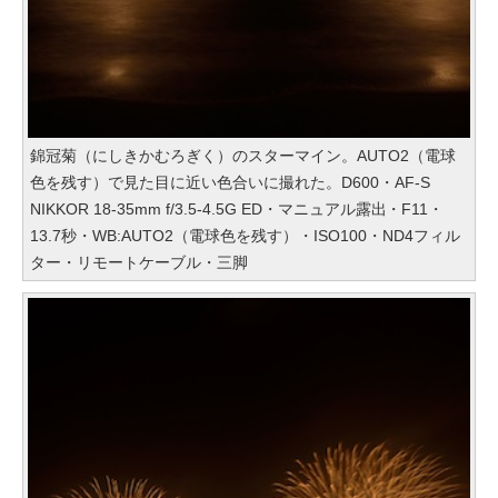
錦冠菊（にしきかむろぎく）のスターマイン。AUTO2（電球
色を残す）で見た目に近い色合いに撮れた。D600・AF-S
NIKKOR 18-35mm f/3.5-4.5G ED・マニュアル露出・F11・
13.7秒・WB:AUTO2（電球色を残す）・ISO100・ND4フィル
ター・リモートケーブル・三脚