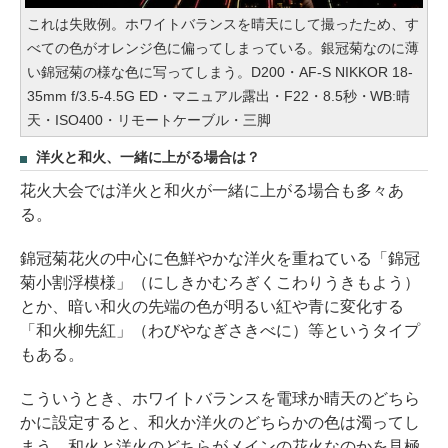
これは失敗例。ホワイトバランスを晴天にして撮ったため、す
べての色がオレンジ色に偏ってしまっている。銀冠菊なのに薄
い錦冠菊の様な色に写ってしまう。D200・AF-S NIKKOR 18-
35mm f/3.5-4.5G ED・マニュアル露出・F22・8.5秒・WB:晴
天・ISO400・リモートケーブル・三脚
洋火と和火、一緒に上がる場合は？
花火大会では洋火と和火が一緒に上がる場合も多々あ
る。
錦冠菊花火の中心に色鮮やかな洋火を重ねている「錦冠
菊小割浮模様」（にしきかむろぎくこわりうきもよう）
とか、暗い和火の先端の色が明るい紅や青に変化する
「和火柳先紅」（わびやなぎさきべに）等というタイプ
もある。
こういうとき、ホワイトバランスを電球か晴天のどちら
かに設定すると、和火か洋火のどちらかの色は濁ってし
まう。和火と洋火のどちらがメインの花火なのかを見極