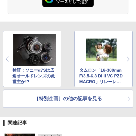
検証：ソニーα7Sは広
タムロン「16-300mm
角オールドレンズの救
F/3.5-6.3 Di II VC PZD
世主か!?
MACRO」リレーレビ
ューその1（子ども・
ペット編）
［特別企画］の他の記事を見る
関連記事