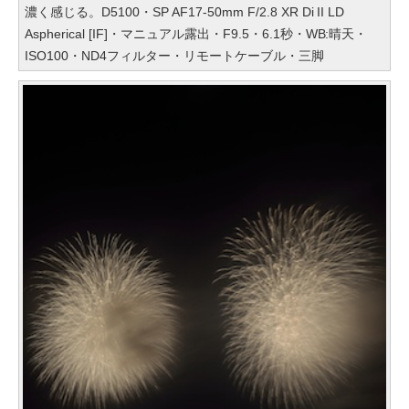
濃く感じる。D5100・SP AF17-50mm F/2.8 XR Di II LD
Aspherical [IF]・マニュアル露出・F9.5・6.1秒・WB:晴天・
ISO100・ND4フィルター・リモートケーブル・三脚