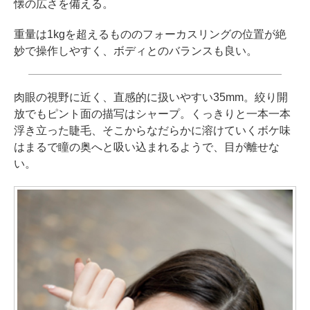
懐の広さを備える。
重量は1kgを超えるもののフォーカスリングの位置が絶
妙で操作しやすく、ボディとのバランスも良い。
肉眼の視野に近く、直感的に扱いやすい35mm。絞り開
放でもピント面の描写はシャープ。くっきりと一本一本
浮き立った睫毛、そこからなだらかに溶けていくボケ味
はまるで瞳の奥へと吸い込まれるようで、目が離せな
い。