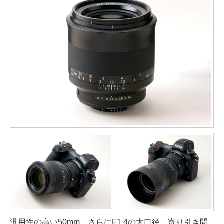
汎用性の高い50mm、さらにF1.4の大口径。寄り引き問