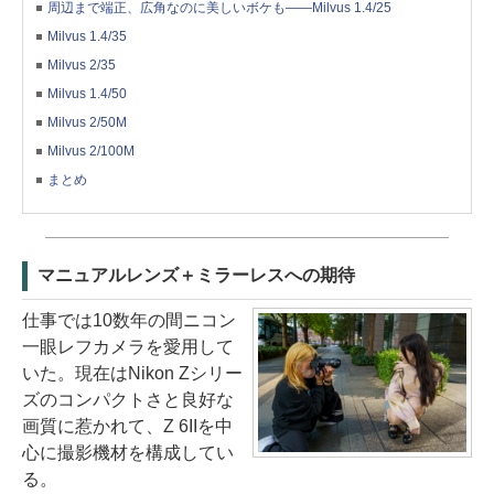
周辺まで端正、広角なのに美しいボケも——Milvus 1.4/25
Milvus 1.4/35
Milvus 2/35
Milvus 1.4/50
Milvus 2/50M
Milvus 2/100M
まとめ
マニュアルレンズ＋ミラーレスへの期待
仕事では10数年の間ニコン
一眼レフカメラを愛用して
いた。現在はNikon Zシリー
ズのコンパクトさと良好な
画質に惹かれて、Z 6IIを中
心に撮影機材を構成してい
る。