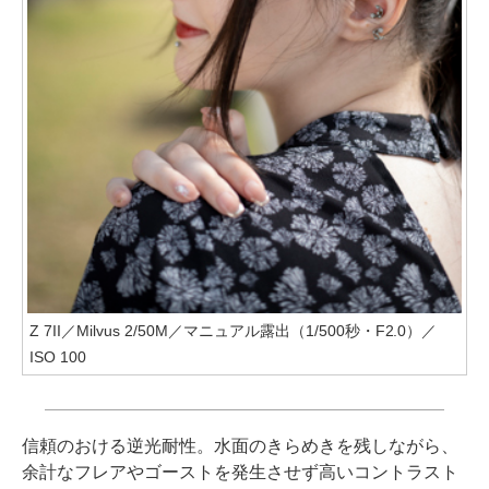
Z 7II／Milvus 2/50M／マニュアル露出（1/500秒・F2.0）／
ISO 100
信頼のおける逆光耐性。水面のきらめきを残しながら、
余計なフレアやゴーストを発生させず高いコントラスト