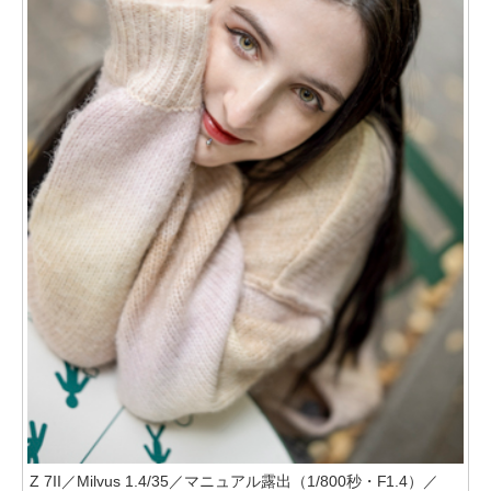
Z 7II／Milvus 1.4/35／マニュアル露出（1/800秒・F1.4）／