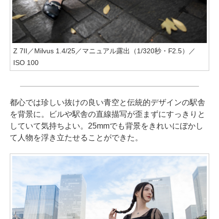
Z 7II／Milvus 1.4/25／マニュアル露出（1/320秒・F2.5）／
ISO 100
都心では珍しい抜けの良い青空と伝統的デザインの駅舎
を背景に。ビルや駅舎の直線描写が歪まずにすっきりと
していて気持ちよい。25mmでも背景をきれいにぼかし
て人物を浮き立たせることができた。