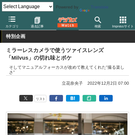
Powered by
Translate
デジカメ Watch
レンズ
交換レンズ
カールツァイス
カテゴリ
過去記事
検索
Impressサイト
特別企画
ミラーレスカメラで使うツァイスレンズ
「Milvus」の切れ味とボケ
そしてマニュアルフォーカスが改めて教えてくれた“撮る楽し
さ”
立花奈央子
2022年12月2日 07:00
リスト