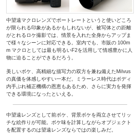
中望遠マクロレンズでポートレートというと使いどころ
が限られる印象があるかもしれないが、被写体との距離
がとれるロケ撮影では、情景を入れた全身からアップま
で様々なシーンに対応できる。室内でも、市販の 100m
m マクロとしては最も明るいF2を活用して情感豊かに人
物に迫ることができるだろう。
美しいボケ、高精細な描写力の双方を兼ね備えたMilvus
の真価を体感しやすい一本だ。ミラーレス時代はボディ
内手ぶれ補正機構の恩恵もあるため、さらに実力を発揮
できる環境になったといえる。
中望遠レンズとして前ボケ、背景ボケを両立させてリッ
チな絵作りが可能。ボケ味を計算しながらオブジェクト
を配置するのは望遠レンズならではの楽しみだ。