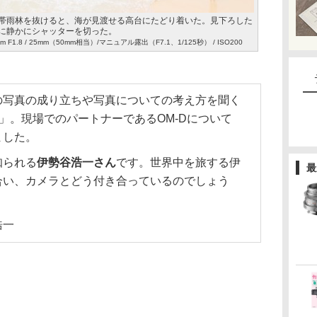
帯雨林を抜けると、海が見渡せる高台にたどり着いた。見下ろした
に静かにシャッターを切った。
25mm F1.8 / 25mm（50mm相当）/マニュアル露出（F7.1、1/125秒） / ISO200
の写真の成り立ちや写真についての考え方を聞く
」。現場でのパートナーであるOM-Dについて
ました。
知られる
伊勢谷浩一さん
です。世界中を旅する伊
最
合い、カメラとどう付き合っているのでしょう
浩一