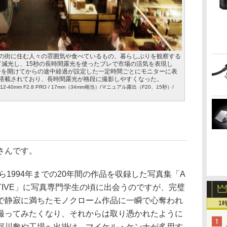
の街に住む人々の雰囲気や食べているもの、暮らしぶりを観察する
て減光し、15秒の長時間露光を使ったブレで市場の活気を表現し
ターを開けてからの途中経過が設定した一定時間ごとにモニターに表
搭載されており、長時間露光が格段に撮影しやすくなった。
 ED 12-40mm F2.8 PRO / 17mm（34mm相当）/マニュアル露出（F20、15秒）/
さんです。
ら1994年までの20年間の作品を収録した写真集「A
SPECTIVE」に写真専門学生の頃に出会うのですが、完璧
で静寂に満ちたモノクローム作品に一瞬で心奪われ
1
撮ってみたくなり、それからは取り憑かれたように
河川敷や工場へ出掛け、マイケル・ケンナが多用す