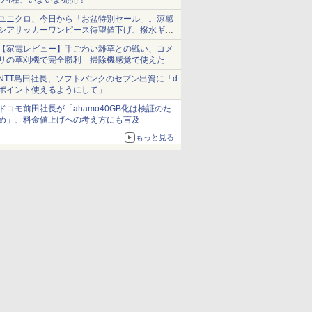
ツ4種、いよいよ発売！
ユニクロ、今日から「お盆特別セール」。涼感
シアサッカーワンピース待望値下げ、撥水ギア
ショーツは1990円に
【家電レビュー】手ごわい雑草との戦い、コメ
リの草刈機で完全勝利 掃除機感覚で使えた
NTT島田社長、ソフトバンクのセブン出資に「d
ポイント使えるようにして」
ドコモ前田社長が「ahamo40GB化は検証のた
め」、料金値上げへの考え方にも言及
もっと見る