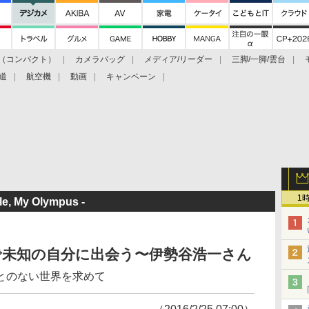
（コンパクト）
カメラバッグ
メディア/リーダー
三脚/一脚/雲台
道
航空機
動画
キャンペーン
1
 My Olympus -
とで未知の自分に出会う〜伊勢谷浩一さん
とのない世界を求めて