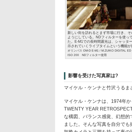
新しい街を訪れるとまず市場に行き、そ
ようにしている。NDフィルターを使っ
た。E-M1での長時間露光は、シャッ
示されていくライブタイムという機能が
オリンパス OM-D E-M1 / M.ZUIKO DIGITAL
ISO 200 NDフィルター使用
影響を受けた写真家は?
マイケル・ケンナと竹沢うるま
マイケル・ケンナは、1974年か
TWENTY YEAR RETRO
な構図、バランス感覚、幻想的
ました。そんな写真を自分でも
毎晩カメラと三脚を持って夜の