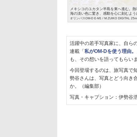
メキシコのユカタン半島を東へ進む。熱
海の淡い色に驚き、感動を心に刻むよう
オリンパスOM-D E-M1 / M.ZUIKO DIGITAL 
活躍中の若手写真家に、自ら
連載「
私がOM-Dを使う理由。
も、その想いを語ってもらい
今回登場するのは、旅写真で
勢谷さんは、写真とどう向き
か。（編集部）
写真・キャプション：伊勢谷