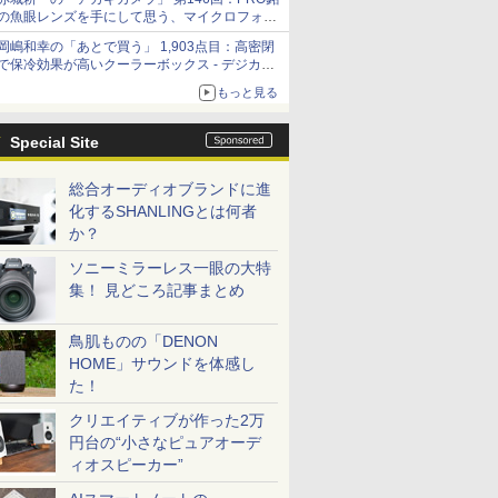
の魚眼レンズを手にして思う、マイクロフォー
サーズへの期待と可能性
岡嶋和幸の「あとで買う」 1,903点目：高密閉
で保冷効果が高いクーラーボックス - デジカメ
Watch
もっと見る
Special Site
総合オーディオブランドに進
化するSHANLINGとは何者
か？
ソニーミラーレス一眼の大特
集！ 見どころ記事まとめ
鳥肌ものの「DENON
HOME」サウンドを体感し
た！
クリエイティブが作った2万
円台の“小さなピュアオーデ
ィオスピーカー”