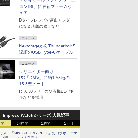
デジタル一眼レフカメラ「ニ
コンD6」に最新ファームウ
ェア
Dタイプレンズで露出アンダー
になる現象の修正など
ニュース
NextorageからThunderbolt 5
認証のUSB Type-Cケーブル
ニュース
クリエイター向け
PC「DAIV」に約1.53kgの
15.3型ノート
RTX 50シリーズや有機ELパネ
ルなどを採用
Impress Watchシリーズ 人気記事
時間
24時間
1週間
1カ月
ミスド「Mrs. GREEN APPLE」のコラボドーナ