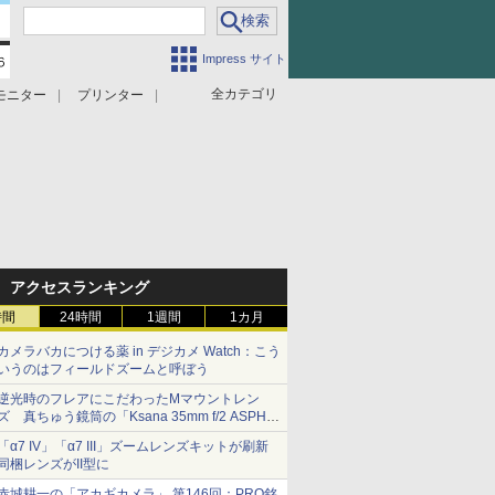
Impress サイト
全カテゴリ
モニター
プリンター
アクセスランキング
時間
24時間
1週間
1カ月
カメラバカにつける薬 in デジカメ Watch：こう
いうのはフィールドズームと呼ぼう
逆光時のフレアにこだわったMマウントレン
ズ 真ちゅう鏡筒の「Ksana 35mm f/2 ASPH.
シルバークローム」
「α7 IV」「α7 III」ズームレンズキットが刷新
同梱レンズがII型に
赤城耕一の「アカギカメラ」 第146回：PRO銘