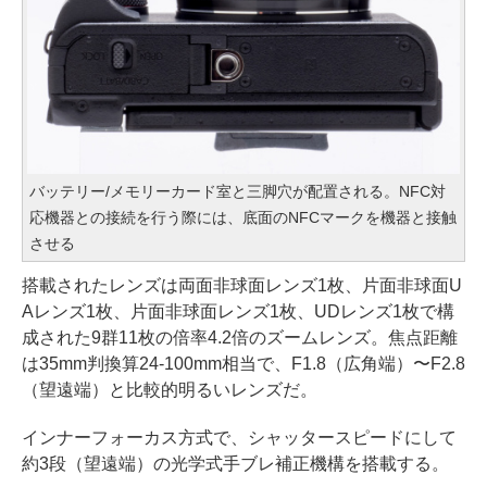
バッテリー/メモリーカード室と三脚穴が配置される。NFC対
応機器との接続を行う際には、底面のNFCマークを機器と接触
させる
搭載されたレンズは両面非球面レンズ1枚、片面非球面U
Aレンズ1枚、片面非球面レンズ1枚、UDレンズ1枚で構
成された9群11枚の倍率4.2倍のズームレンズ。焦点距離
は35mm判換算24-100mm相当で、F1.8（広角端）〜F2.8
（望遠端）と比較的明るいレンズだ。
インナーフォーカス方式で、シャッタースピードにして
約3段（望遠端）の光学式手ブレ補正機構を搭載する。