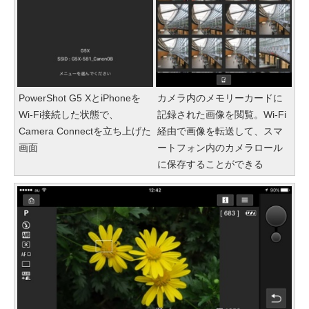
PowerShot G5 XとiPhoneを
カメラ内のメモリーカードに
Wi-Fi接続した状態で、
記録された画像を閲覧。Wi-Fi
Camera Connectを立ち上げた
経由で画像を転送して、スマ
画面
ートフォン内のカメラロール
に保存することができる