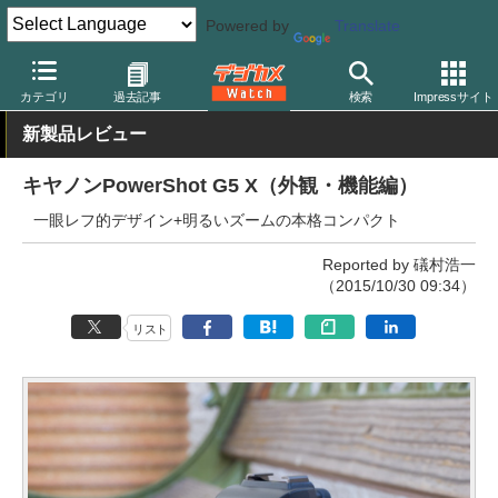
Powered by
Translate
デジカメ Watch
カメラ
レンズ一体型（コンパクト）カメラ
キ
カテゴリ
過去記事
検索
Impressサイト
新製品レビュー
キヤノンPowerShot G5 X（外観・機能編）
一眼レフ的デザイン+明るいズームの本格コンパクト
Reported by 礒村浩一
（2015/10/30 09:34）
リスト