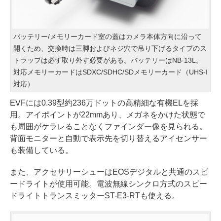
バッテリー/メモリーカード室の蓋はカメラ本体方向に沿って
開くため、交換時は三脚およびネジ穴で吊り下げるタイプのス
トラップは必ず取り外す必要がある。バッテリーはNB-13L。
対応メモリーカードはSDXC/SDHC/SDメモリーカード（UHS-I
対応）
EVFには0.39型約236万ドットの高精細な有機ELを採
用。アイポイントが22mmあり、メガネをかけた状態で
も周囲がケラレることなくファインダー像を見られる。
背面モニターと自動で表示先を切り替えるアイセンサー
も装備している。
また、アクセサリーシューはEOSデジタルと共通のスピ
ードライトが使用可能。電波無線シンクロ方式のスピー
ドライトトランスミッターST-E3-RTも使える。