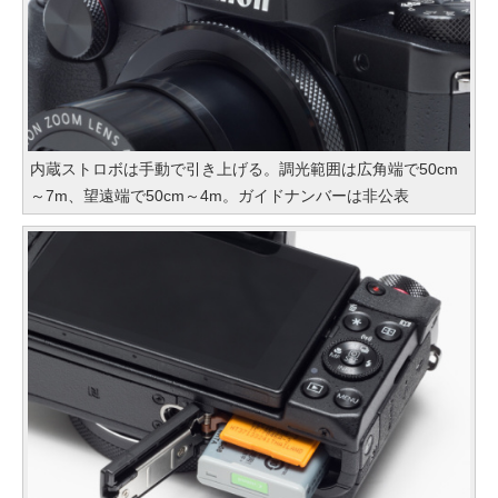
内蔵ストロボは手動で引き上げる。調光範囲は広角端で50cm
～7m、望遠端で50cm～4m。ガイドナンバーは非公表