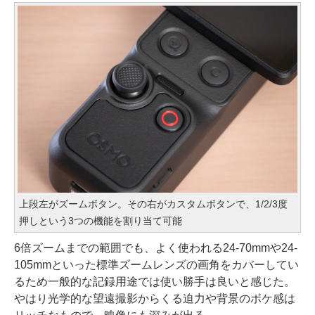
上段左がズームボタン。その右がカスタムボタンで、1/2/3度
押しという3つの機能を割り当て可能
6倍ズームまでの範囲でも、よく使われる24-70mmや24-
105mmといった標準ズームレンズの画角をカバーしてい
るため一般的な記録用途では使い勝手は良いと感じた。
やはり光学的な望遠撮影からくる迫力や背景のボケ感は