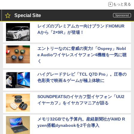
もっと見る
Special Site
レイズのプレミアムカー向けブランドHOMUR
Aから「2×9R」が登場！
エントリーなのに脅威の実力!「Osprey」Nobl
e Audioワイヤレスイヤフォン4機種を一気に聴
く
ハイグレードテレビ「TCL Q7D Pro」。圧巻の
色彩美で映画＆ゲームが極上体験に
SOUNDPEATSのイヤカフ型イヤフォン「UU2
イヤーカフ」をイヤカフマニアが語る
メモリ32GBでも予算内。産経新聞社がAMD R
yzen搭載dynabookを2千台導入