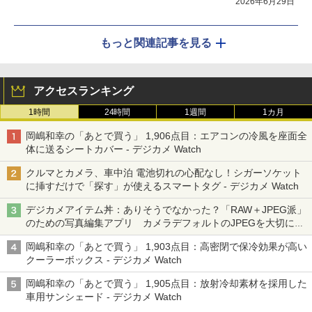
2026年6月29日
もっと関連記事を見る
アクセスランキング
1時間
24時間
1週間
1カ月
岡嶋和幸の「あとで買う」 1,906点目：エアコンの冷風を座面全
体に送るシートカバー - デジカメ Watch
クルマとカメラ、車中泊 電池切れの心配なし！シガーソケット
に挿すだけで「探す」が使えるスマートタグ - デジカメ Watch
デジカメアイテム丼：ありそうでなかった？「RAW＋JPEG派」
のための写真編集アプリ カメラデフォルトのJPEGを大切にす
る「Filmator」
岡嶋和幸の「あとで買う」 1,903点目：高密閉で保冷効果が高い
クーラーボックス - デジカメ Watch
岡嶋和幸の「あとで買う」 1,905点目：放射冷却素材を採用した
車用サンシェード - デジカメ Watch