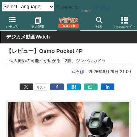
Powered by
Translate
デジカメ Watch
カメラ
レンズ一体型（コンパクト）カメラ
カテゴリ
過去記事
検索
Impressサイト
デジカメ動画Watch
【レビュー】Osmo Pocket 4P
個人撮影の可能性が広がる「2眼」ジンバルカメラ
武石修
2026年6月29日 21:00
リスト