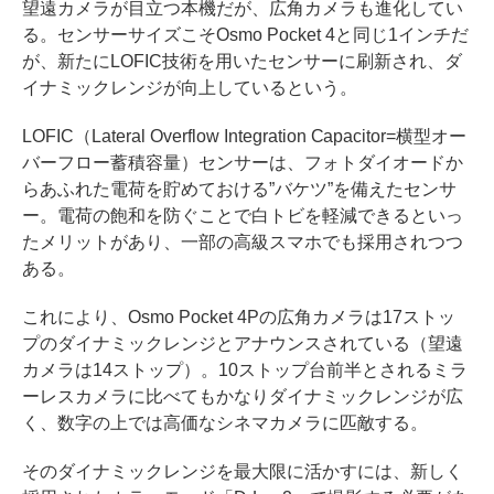
望遠カメラが目立つ本機だが、広角カメラも進化してい
る。センサーサイズこそOsmo Pocket 4と同じ1インチだ
が、新たにLOFIC技術を用いたセンサーに刷新され、ダ
イナミックレンジが向上しているという。
LOFIC（Lateral Overflow Integration Capacitor=横型オー
バーフロー蓄積容量）センサーは、フォトダイオードか
らあふれた電荷を貯めておける”バケツ”を備えたセンサ
ー。電荷の飽和を防ぐことで白トビを軽減できるといっ
たメリットがあり、一部の高級スマホでも採用されつつ
ある。
これにより、Osmo Pocket 4Pの広角カメラは17ストッ
プのダイナミックレンジとアナウンスされている（望遠
カメラは14ストップ）。10ストップ台前半とされるミラ
ーレスカメラに比べてもかなりダイナミックレンジが広
く、数字の上では高価なシネマカメラに匹敵する。
そのダイナミックレンジを最大限に活かすには、新しく