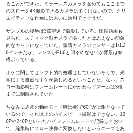
ることができた。ミラーレスカメラを含めてもここまで
のスローを4K撮影できるカメラは多くはないので、クリ
エイティブな作画には大いに活用できそうだ。
サンプルの後半は3倍望遠で撮影している。圧縮効果も
見られ、スティック型カメラで撮ったとは思えない印象
的なカットになっていた。望遠カメラのセンサーは1/1.2
8インチだが、レンズがF1.8と明るめなせいか背景は結
構ボケている。
ボケに関してはソフト的な処理はしていないそうで、光
学による自然なボケが楽しめるということだ。なお、ス
ロー撮影時はフレームレートにかかわらずズームは3倍
までに制限されていた。
ちなみに通常の動画モード時は4Kで60Pが上限となって
いるので、それ以上のハイスピード撮影はできない。12
0Pや240Pといったハイフレームレートで記録しておい
て、編集時にスロー映像に変換したいというニーズもあ