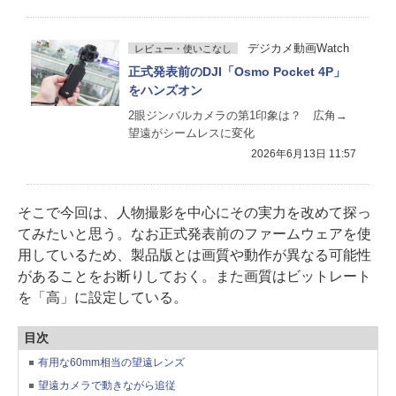
デジカメ動画Watch
レビュー・使いこなし
正式発表前のDJI「Osmo Pocket 4P」
をハンズオン
2眼ジンバルカメラの第1印象は？ 広角→
望遠がシームレスに変化
2026年6月13日 11:57
そこで今回は、人物撮影を中心にその実力を改めて探っ
てみたいと思う。なお正式発表前のファームウェアを使
用しているため、製品版とは画質や動作が異なる可能性
があることをお断りしておく。また画質はビットレート
を「高」に設定している。
目次
有用な60mm相当の望遠レンズ
望遠カメラで動きながら追従