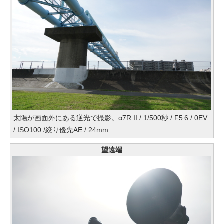
太陽が画面外にある逆光で撮影。α7R II / 1/500秒 / F5.6 / 0EV
/ ISO100 /絞り優先AE / 24mm
望遠端