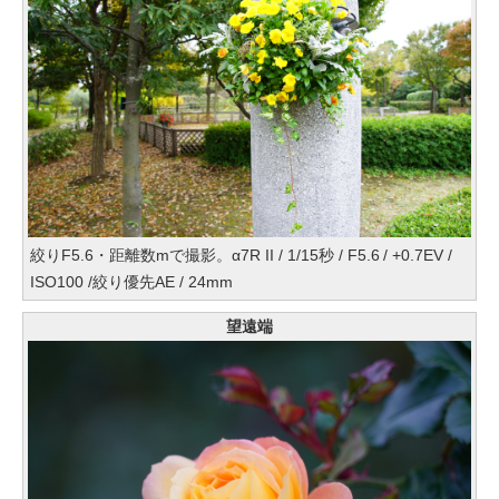
絞りF5.6・距離数mで撮影。α7R II / 1/15秒 / F5.6 / +0.7EV /
ISO100 /絞り優先AE / 24mm
望遠端