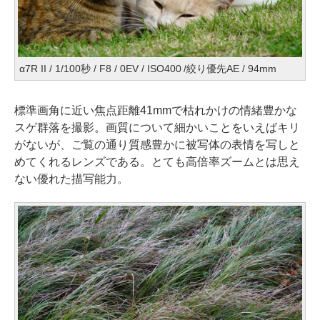
α7R II / 1/100秒 / F8 / 0EV / ISO400 /絞り優先AE / 94mm
標準画角に近い焦点距離41mmで枯れかけの情緒豊かな
スゲ群落を撮影。画質について細かいことをいえばキリ
がないが、ご覧の通り質感豊かに被写体の表情を写しと
めてくれるレンズである。とても高倍率ズームとは思え
ない優れた描写能力。