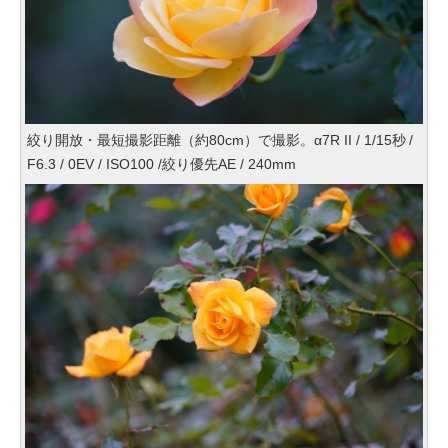
絞り開放・最短撮影距離（約80cm）で撮影。α7R II / 1/15秒 /
F6.3 / 0EV / ISO100 /絞り優先AE / 240mm