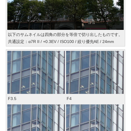
以下のサムネイルは四角の部分を等倍で切り出したものです。
共通設定：α7R II / +0.3EV / ISO100 / 絞り優先AE / 24mm
F3.5
F4