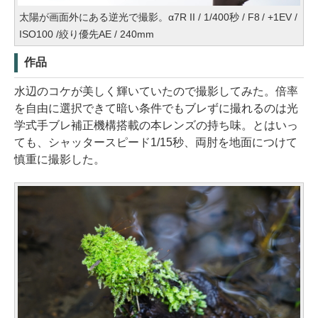
太陽が画面外にある逆光で撮影。α7R II / 1/400秒 / F8 / +1EV /
ISO100 /絞り優先AE / 240mm
作品
水辺のコケが美しく輝いていたので撮影してみた。倍率
を自由に選択できて暗い条件でもブレずに撮れるのは光
学式手ブレ補正機構搭載の本レンズの持ち味。とはいっ
ても、シャッタースピード1/15秒、両肘を地面につけて
慎重に撮影した。