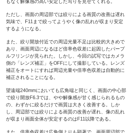
もなく解像感の高い安定した写りを見せてくれる。
ただし、画面の周辺部では絞りによる画質の改善は遅れ
気味で、F11まで絞ってようやく像の乱れが収まり安定
するようになる。
また、絞り開放付近での周辺光量不足は比較的大きめで
あり、画面周辺になるほど倍率色収差に起因したパープ
ルフリンジが見られた。しかし、今回の試写ではカメラ
側の「レンズ補正」をOFFにして撮影している。レンズ
補正をオートにすれば周辺光量や倍率色収差は自動的に
補正されることになる。
望遠端240mmにおいても広角端と同じく、画面の中心部
で絞り開放F6.3では、やや解像感が甘く感じられるもの
の、わずかに絞るだけで画質は大きく改善する。しか
し、周辺部では絞りによる画質の改善が遅れ、像の乱れ
が収まり画面全体が安定するのはF11以降である。
また、倍率色収差は広角側よりも顕著で、画面周辺部で