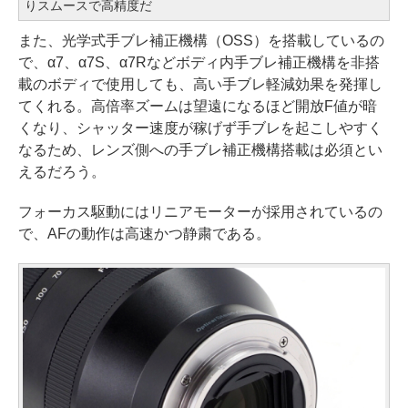
りスムースで高精度だ
また、光学式手ブレ補正機構（OSS）を搭載しているの
で、α7、α7S、α7Rなどボディ内手ブレ補正機構を非搭
載のボディで使用しても、高い手ブレ軽減効果を発揮し
てくれる。高倍率ズームは望遠になるほど開放F値が暗
くなり、シャッター速度が稼げず手ブレを起こしやすく
なるため、レンズ側への手ブレ補正機構搭載は必須とい
えるだろう。
フォーカス駆動にはリニアモーターが採用されているの
で、AFの動作は高速かつ静粛である。