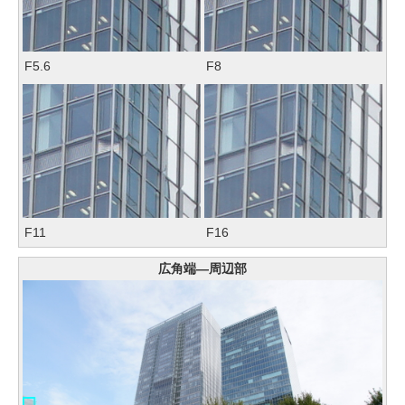
F5.6
F8
F11
F16
広角端―周辺部