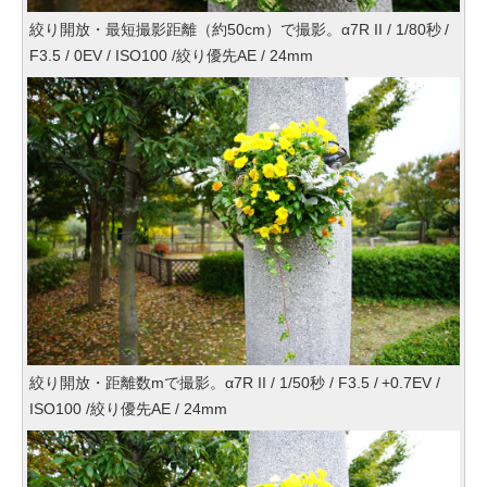
絞り開放・最短撮影距離（約50cm）で撮影。α7R II / 1/80秒 /
F3.5 / 0EV / ISO100 /絞り優先AE / 24mm
絞り開放・距離数mで撮影。α7R II / 1/50秒 / F3.5 / +0.7EV /
ISO100 /絞り優先AE / 24mm