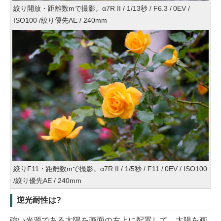
絞り開放・距離数mで撮影。α7R II / 1/13秒 / F6.3 / 0EV /
ISO100 /絞り優先AE / 240mm
絞りF11・距離数mで撮影。α7R II / 1/5秒 / F11 / 0EV / ISO100
/絞り優先AE / 240mm
逆光耐性は?
強い光源である太陽を画面の左上に配置して、太陽を画