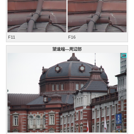
F11
F16
望遠端―周辺部