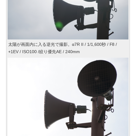
太陽が画面内に入る逆光で撮影。α7R II / 1/1,600秒 / F8 /
+1EV / ISO100 /絞り優先AE / 240mm