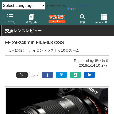
Powered by
Translate
デジカメ Watch
レンズ
交換レンズ
ソニー
カテゴリ
過去記事
検索
Impressサイト
交換レンズレビュー
FE 24-240mm F3.5-6.3 OSS
広角に強く、ハイコントラストな10倍ズーム
Reported by 曽根原昇
（2016/1/14 10:27）
リスト