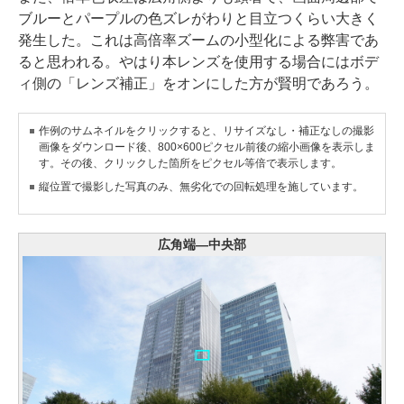
ブルーとパープルの色ズレがわりと目立つくらい大きく
発生した。これは高倍率ズームの小型化による弊害であ
ると思われる。やはり本レンズを使用する場合にはボデ
ィ側の「レンズ補正」をオンにした方が賢明であろう。
作例のサムネイルをクリックすると、リサイズなし・補正なしの撮影
画像をダウンロード後、800×600ピクセル前後の縮小画像を表示しま
す。その後、クリックした箇所をピクセル等倍で表示します。
縦位置で撮影した写真のみ、無劣化での回転処理を施しています。
広角端―中央部