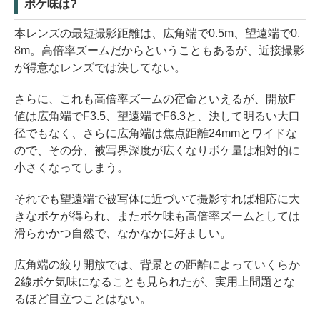
ボケ味は?
本レンズの最短撮影距離は、広角端で0.5m、望遠端で0.
8m。高倍率ズームだからということもあるが、近接撮影
が得意なレンズでは決してない。
さらに、これも高倍率ズームの宿命といえるが、開放F
値は広角端でF3.5、望遠端でF6.3と、決して明るい大口
径でもなく、さらに広角端は焦点距離24mmとワイドな
ので、その分、被写界深度が広くなりボケ量は相対的に
小さくなってしまう。
それでも望遠端で被写体に近づいて撮影すれば相応に大
きなボケが得られ、またボケ味も高倍率ズームとしては
滑らかかつ自然で、なかなかに好ましい。
広角端の絞り開放では、背景との距離によっていくらか
2線ボケ気味になることも見られたが、実用上問題とな
るほど目立つことはない。