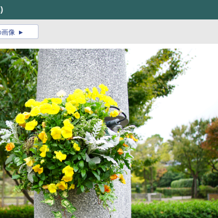
)
の画像