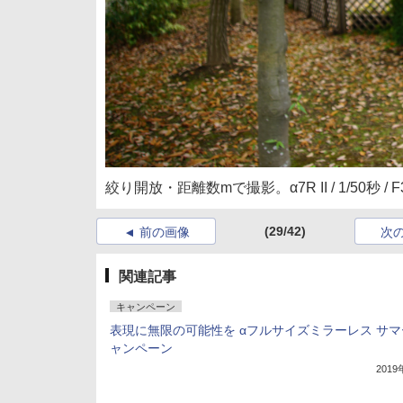
絞り開放・距離数mで撮影。α7R II / 1/50秒 / F3.5 
(29/42)
前の画像
次
関連記事
キャンペーン
表現に無限の可能性を αフルサイズミラーレス サマ
ャンペーン
201