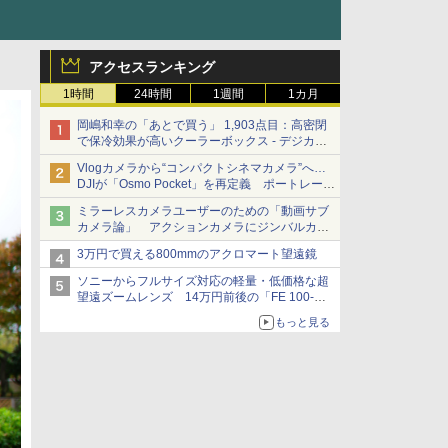
アクセスランキング
1時間
24時間
1週間
1カ月
岡嶋和幸の「あとで買う」 1,903点目：高密閉
で保冷効果が高いクーラーボックス - デジカメ
Watch
Vlogカメラから“コンパクトシネマカメラ”へ…
DJIが「Osmo Pocket」を再定義 ポートレート
重視の映像設計に
ミラーレスカメラユーザーのための「動画サブ
カメラ論」 アクションカメラにジンバルカメ
ラ……その実質的な違いは？
3万円で買える800mmのアクロマート望遠鏡
ソニーからフルサイズ対応の軽量・低価格な超
望遠ズームレンズ 14万円前後の「FE 100-
400mm F5.6-8 OSS」
もっと見る