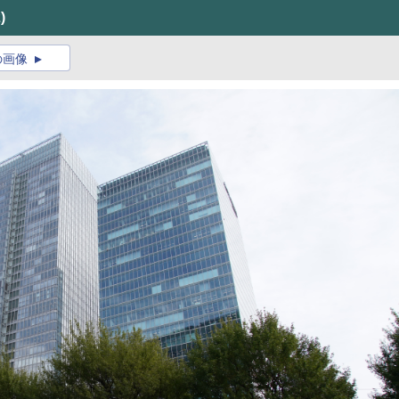
)
の画像