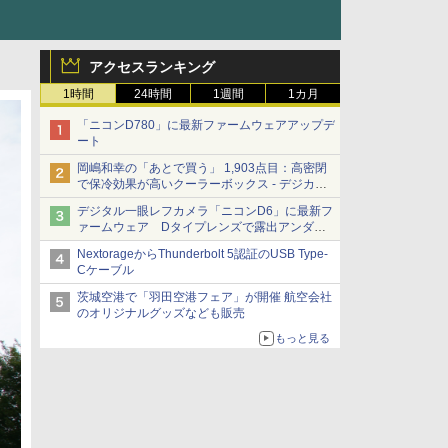
アクセスランキング
1時間
24時間
1週間
1カ月
「ニコンD780」に最新ファームウェアアップデ
ート
岡嶋和幸の「あとで買う」 1,903点目：高密閉
で保冷効果が高いクーラーボックス - デジカメ
Watch
デジタル一眼レフカメラ「ニコンD6」に最新フ
ァームウェア Dタイプレンズで露出アンダー
になる現象の修正など
NextorageからThunderbolt 5認証のUSB Type-
Cケーブル
茨城空港で「羽田空港フェア」が開催 航空会社
のオリジナルグッズなども販売
もっと見る