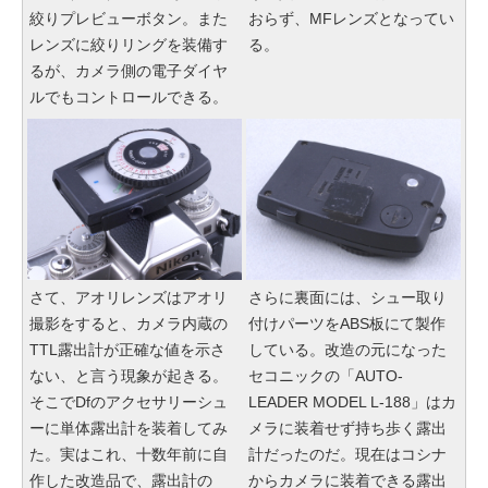
絞りプレビューボタン。また
おらず、MFレンズとなってい
レンズに絞りリングを装備す
る。
るが、カメラ側の電子ダイヤ
ルでもコントロールできる。
さて、アオリレンズはアオリ
さらに裏面には、シュー取り
撮影をすると、カメラ内蔵の
付けパーツをABS板にて製作
TTL露出計が正確な値を示さ
している。改造の元になった
ない、と言う現象が起きる。
セコニックの「AUTO-
そこでDfのアクセサリーシュ
LEADER MODEL L-188」はカ
ーに単体露出計を装着してみ
メラに装着せず持ち歩く露出
た。実はこれ、十数年前に自
計だったのだ。現在はコシナ
作した改造品で、露出計の
からカメラに装着できる露出