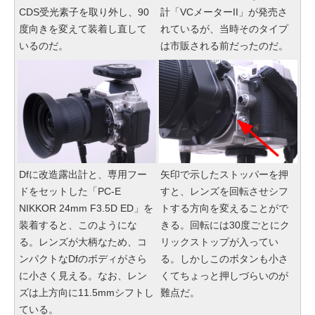
CDS受光素子を取り外し、90
計「VCメーターII」が発売さ
度向きを変えて装着し直して
れているが、当時そのタイプ
いるのだ。
は市販される前だったのだ。
Dfに改造露出計と、専用フー
矢印で示したストッパーを押
ドをセットした「PC-E
すと、レンズを回転させシフ
NIKKOR 24mm F3.5D ED」を
トする方向を変えることがで
装着すると、このようにな
きる。回転には30度ごとにク
る。レンズが大柄なため、コ
リックストップが入ってい
ンパクトなDfのボディがさら
る。しかしこのボタンも小さ
に小さく見える。なお、レン
くてちょっと押しづらいのが
ズは上方向に11.5mmシフトし
難点だ。
ている。