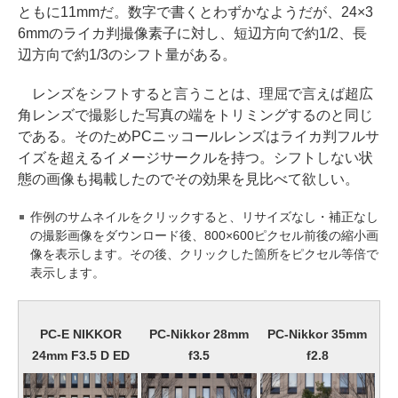
ともに11mmだ。数字で書くとわずかなようだが、24×3
6mmのライカ判撮像素子に対し、短辺方向で約1/2、長
辺方向で約1/3のシフト量がある。
レンズをシフトすると言うことは、理屈で言えば超広
角レンズで撮影した写真の端をトリミングするのと同じ
である。そのためPCニッコールレンズはライカ判フルサ
イズを超えるイメージサークルを持つ。シフトしない状
態の画像も掲載したのでその効果を見比べて欲しい。
作例のサムネイルをクリックすると、リサイズなし・補正なし
の撮影画像をダウンロード後、800×600ピクセル前後の縮小画
像を表示します。その後、クリックした箇所をピクセル等倍で
表示します。
PC-E NIKKOR
PC-Nikkor 28mm
PC-Nikkor 35mm
24mm F3.5 D ED
f3.5
f2.8