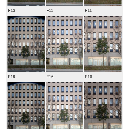
F13
F11
F11
F19
F16
F16