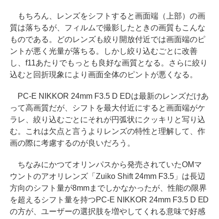
もちろん、レンズをシフトすると画面端（上部）の画
質は落ちるが、フィルムで撮影したときの画質もこんな
ものである。どのレンズも絞り開放付近では画面端のピ
ントが悪く光量が落ちる。しかし絞り込むごとに改善
し、f11あたりでもっとも良好な画質となる。さらに絞り
込むと回折現象により画面全体のピントが悪くなる。
PC-E NIKKOR 24mm F3.5 D EDは最新のレンズだけあ
って高画質だが、シフトを最大付近にすると画面端がケ
ラレ、絞り込むごとにそれが円弧状にクッキリと写り込
む。これは欠点と言うよりレンズの特性と理解して、作
画の際に考慮するのが良いだろう。
ちなみにかつてオリンパスから発売されていたOMマ
ウントのアオリレンズ「Zuiko Shift 24mm F3.5」は長辺
方向のシフト量が8mmまでしかなかったが、性能の限界
を超えるシフト量を持つPC-E NIKKOR 24mm F3.5 D ED
の方が、ユーザーの選択肢を増やしてくれる意味で好感