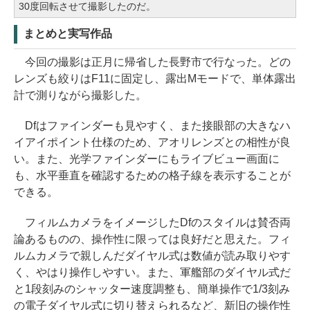
30度回転させて撮影したのだ。
まとめと実写作品
今回の撮影は正月に帰省した長野市で行なった。どの
レンズも絞りはF11に固定し、露出Mモードで、単体露出
計で測りながら撮影した。
Dfはファインダーも見やすく、また接眼部の大きなハ
イアイポイント仕様のため、アオリレンズとの相性が良
い。また、光学ファインダーにもライブビュー画面に
も、水平垂直を確認するための格子線を表示することが
できる。
フィルムカメラをイメージしたDfのスタイルは賛否両
論あるものの、操作性に限っては良好だと思えた。フィ
ルムカメラで親しんだダイヤル式は数値が読み取りやす
く、やはり操作しやすい。また、軍艦部のダイヤル式だ
と1段刻みのシャッター速度調整も、簡単操作で1/3刻み
の電子ダイヤル式に切り替えられるなど、新旧の操作性