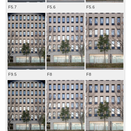
F5.7
F5.6
F5.6
F9.5
F8
F8