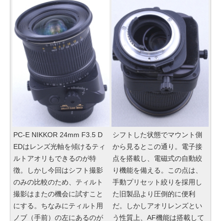
PC-E NIKKOR 24mm F3.5 D
シフトした状態でマウント側
EDはレンズ光軸を傾けるティ
から見るとこの通り。電子接
ルトアオリもできるのが特
点を搭載し、電磁式の自動絞
徴。しかし今回はシフト撮影
り機能を備える。この点は、
のみの比較のため、ティルト
手動プリセット絞りを採用し
撮影はまたの機会に試すこと
た旧製品より圧倒的に便利
にする。ちなみにティルト用
だ。しかしアオリレンズとい
ノブ（手前）の左にあるのが
う性質上、AF機能は搭載して