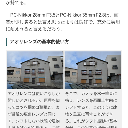
が持てる。
PC-Nikkor 28mm F3.5とPC-Nikkor 35mm F2.8
は、画
質が少し劣るとは言え思ったよりは良好で、充分に実用
に耐えうると言えるだろう。
アオリレンズの基本的使い方
アオリレンズは使いこなしが
そこで、カメラを水平垂直に
難しいとされるが、原理を知
構え、レンズを画面上方向に
ってコツを掴めば簡単だ。ま
シフトすると、このように建
ず普通の広角レンズと同じ
物を垂直に写すことができ
く、シフトしない状態で建物
る。これがシフト撮影の基本
を見上げながら撮ると、ご覧
だが、この写真の場合は建物