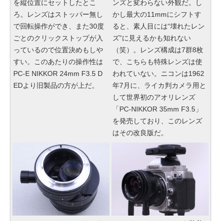
を縦位置にセットしたとこ
ンズと変わらない外観だ。し
ろ。レンズはストッパー無し
かし最大の11mmにシフトす
で回転操作ができ、また30度
ると、素人目には“壊れたレン
ごとのクリックストップが入
ズ”に見えるかも知れない
っているので位置決めもしや
（笑）。レンズ構成は7群8枚
すい。このあたりの操作性は
で、こちらも特殊レンズは使
PC-E NIKKOR 24mm F3.5 D
われていない。ニコンは1962
EDより旧製品の方が上だ。
年7月に、ライカ判カメラ用と
して世界初のアオリレンズ
「PC-NIKKOR 35mm F3.5」
を発売しており、このレンズ
はその改良版だ。