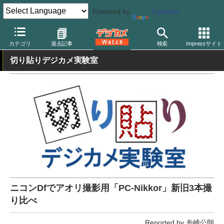
Powered by
Translate
デジカメ Watch
レンズ
交換レンズ
ニコン
カテゴリ
過去記事
検索
Impressサイト
切り貼りデジカメ実験室
ニコンDfでアオリ撮影用「PC-Nikkor」新旧3本撮
り比べ
Reported by 糸崎公朗