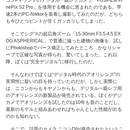
コンFマウントのデジタル一眼レフカメラ「FUJIFILM Fi
nePix S2 Pro」を借用する機会に恵まれたのである。早
速2本のPC-Nikkorを装着し撮影してみたのだが、どちら
も今ひとつピントが甘くガッカリしてしまった。
そこでシグマの超広角ズーム「15-30mm F3.5-4.5 EX
DG ASPHERICAL」で普通に撮った建物の画像を、試し
にPhotoshopでパース矯正してみたところ、かなりシャ
ープで正確な写真が得られ、驚いてしまった。これ以
降、ぼくは“完全デジタル”に移行したのだ。
そんなわけでぼくは“デジタル時代のアオリレンズ”の
実用性に疑いの目を持っていたのだが、しかし実際に
は、ニコンからもキヤノンからも、デジタル一眼レフ用
のアオリレンズの新製品が発売されている。ぼくがデジ
カメでアオリレンズを試したのは10年も昔のことだし、
最新のモデルと組みあわせればちゃんとした性能が出る
のかも知れない。
そこで、話題のカメラ ニコンDfが発売されたというこ