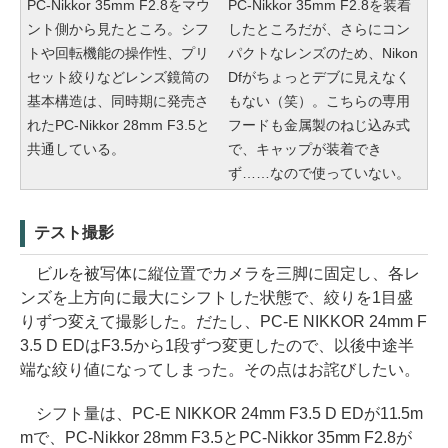
PC-Nikkor 35mm F2.8
をマウ
PC-Nikkor 35mm F2.8
を装着
ント側から見たところ。シフ
したところだが、さらにコン
トや回転機能の操作性、プリ
パクトなレンズのため、Nikon
セット絞りなどレンズ鏡筒の
Dfがちょっとデブに見えなく
基本構造は、同時期に発売さ
もない（笑）。こちらの専用
れたPC-Nikkor 28mm F3.5と
フードも金属製のねじ込み式
共通している。
で、キャップが装着でき
ず……なので使っていない。
テスト撮影
ビルを被写体に縦位置でカメラを三脚に固定し、各レ
ンズを上方向に最大にシフトした状態で、絞りを1目盛
りずつ変えて撮影した。だたし、PC-E NIKKOR 24mm F
3.5 D EDはF3.5から1段ずつ変更したので、以後中途半
端な絞り値になってしまった。その点はお詫びしたい。
シフト量は、PC-E NIKKOR 24mm F3.5 D EDが11.5m
mで、PC-Nikkor 28mm F3.5とPC-Nikkor 35mm F2.8
が