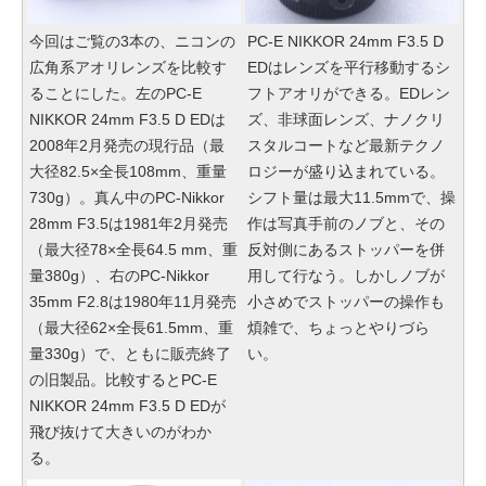
今回はご覧の3本の、ニコンの
PC-E NIKKOR 24mm F3.5 D
広角系アオリレンズを比較す
EDはレンズを平行移動するシ
ることにした。左のPC-E
フトアオリができる。EDレン
NIKKOR 24mm F3.5 D EDは
ズ、非球面レンズ、ナノクリ
2008年2月発売の現行品（最
スタルコートなど最新テクノ
大径82.5×全長108mm、重量
ロジーが盛り込まれている。
730g）。真ん中のPC-Nikkor
シフト量は最大11.5mmで、操
28mm F3.5は1981年2月発売
作は写真手前のノブと、その
（最大径78×全長64.5 mm、重
反対側にあるストッパーを併
量380g）、右のPC-Nikkor
用して行なう。しかしノブが
35mm F2.8
は1980年11月発売
小さめでストッパーの操作も
（最大径62×全長61.5mm、重
煩雑で、ちょっとやりづら
量330g）で、ともに販売終了
い。
の旧製品。比較するとPC-E
NIKKOR 24mm F3.5 D EDが
飛び抜けて大きいのがわか
る。