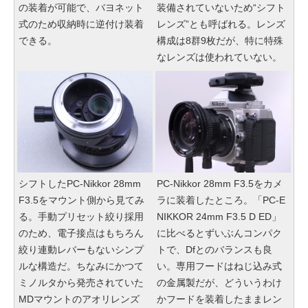
の装着が可能で、バヨネット
装備されていないため“シフト
式のため収納時に逆付け装着
レンズ”とも呼ばれる。レンズ
できる。
構成は8群9枚だが、特に特殊
なレンズは使われていない。
シフトしたPC-Nikkor 28mm
PC-Nikkor 28mm F3.5をカメ
F3.5をマウント側から見てみ
ラに装着したところ。「PC-E
る。手動プリセット絞り採用
NIKKOR 24mm F3.5 D ED」
のため、電子接点はもちろん
に比べるとずいぶんコンパク
絞り連動レバーもないシンプ
トで、Dfとのバランスも良
ルな構造だ。ちなみにかつて
い。専用フードはねじ込み式
ミノルタから発売されていた
の金属製だが、どういうわけ
MDマウントのアオリレンズ
かフードを装着したままレン