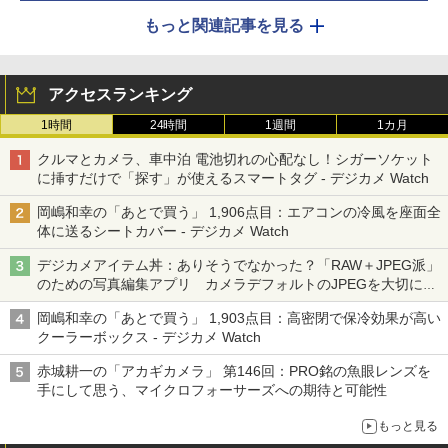
もっと関連記事を見る
アクセスランキング
1時間
24時間
1週間
1カ月
クルマとカメラ、車中泊 電池切れの心配なし！シガーソケット
に挿すだけで「探す」が使えるスマートタグ - デジカメ Watch
岡嶋和幸の「あとで買う」 1,906点目：エアコンの冷風を座面全
体に送るシートカバー - デジカメ Watch
デジカメアイテム丼：ありそうでなかった？「RAW＋JPEG派」
のための写真編集アプリ カメラデフォルトのJPEGを大切にす
る「Filmator」
岡嶋和幸の「あとで買う」 1,903点目：高密閉で保冷効果が高い
クーラーボックス - デジカメ Watch
赤城耕一の「アカギカメラ」 第146回：PRO銘の魚眼レンズを
手にして思う、マイクロフォーサーズへの期待と可能性
もっと見る