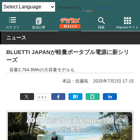
Powered by
Translate
デジカメ Watch
撮影用品
カテゴリ
過去記事
検索
Impressサイト
ニュース
BLUETTI JAPANが軽量ポータブル電源に新シリ
ーズ
容量2,764.8Whの大容量モデルも
本誌：佐藤拓
2025年7月2日 17:15
リスト