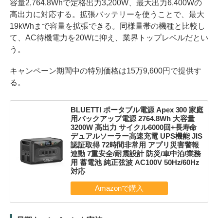
容量2,764.8Whで定格出力3,200W、最大出力6,400Wの
高出力に対応する。拡張バッテリーを使うことで、最大
19kWhまで容量を拡張できる。同様量帯の機種と比較し
て、AC待機電力を20Wに抑え、業界トップレベルだとい
う。
キャンペーン期間中の特別価格は15万9,600円で提供す
る。
BLUETTI ポータブル電源 Apex 300 家庭
用バックアップ電源 2764.8Wh 大容量
3200W 高出力 サイクル6000回+長寿命
デュアルソーラー高速充電 UPS機能 JIS
認証取得 72時間非常用 アプリ災害警報
連動 7重安全/耐震設計 防災/車中泊/業務
用 蓄電池 純正弦波 AC100V 50Hz/60Hz
対応