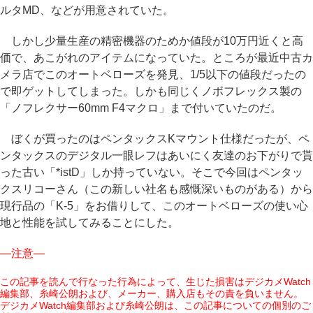
ルタMD、などが用意されていた。
しかし少量生産の精密機器のためか値段が10万円近くと高
価で、あこがれのアイテムになっていた。ところが最近中古カ
メラ店でこのオートベローズを発見、1/5以下の値段だったの
で即ゲットしてしまった。しかも同じくノボフレックス製の
「ノフレクサー60mm F4マクロ」まで付いていたのだ。
ぼくが買ったのはペンタックスKマウント仕様だったが、ペ
ンタックスのデジタル一眼レフはあいにく友達のお下がりで貰
った古い「*istD」しか持っていない。そこで今回はペンタッ
クスリコーさん（この新しい社名も感慨深いものがある）から
現行品の「K-5」をお借りして、このオートベローズの使い心
地と性能を試してみることにした。
―注意―
この記事を読んで行なった行為によって、生じた損害はデジカメWatch
編集部、糸崎公朗および、メーカー、購入店もその責を負いません。
デジカメWatch編集部および糸崎公朗は、この記事についての個別のご