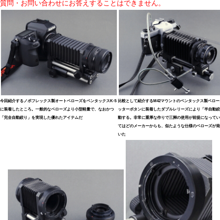
質問・お問い合わせにお答えすることはできません。
今回紹介するノボフレックス製オートベローズをペンタックスK-5
比較として紹介するM42マウントのペンタックス製ベロー
に装着したところ。一般的なベローズより小型軽量で、なおかつ
ッターボタンに装着したダブルレリーズにより「半自動絞
「完全自動絞り」を実現した優れたアイテムだ
動する。非常に重厚な作りで三脚の使用が前提になってい
てはどのメーカーからも、似たような仕様のベローズが発
いた