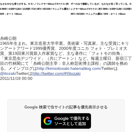
なさわやかな香りがする。K-5 / ノフレクサー60mm F4マクロ / 約
ザーのみで撮影しているが、なかなか良く写っている。K-5 
5.9MB / 4,928×3,264 / 1/125秒 / F22 / 0EV / ISO100 / マニュアル露出 /
レクサー60mm F4マクロ / 約7.3MB / 4,928×3,264 / 1/125秒 / 
WB：オート / 60mm
0EV / ISO200 / マニュアル露出 / WB：オート / 60mm
糸崎公朗
1965年生まれ。東京造形大学卒業。美術家・写真家。主な受賞にキリ
ンアートアワード1999優秀賞、2000年度コニカ フォト・プレミオ大
賞、第19回東川賞新人作家賞など。主な著作に「フォトモの街角」
「東京昆虫デジワイド」（共にアートン）など。毎週土曜日、新宿三丁
目の竹林閣にて「糸崎公朗主宰：非人称芸術博士課程」の講師を務め
る。メインブログは
http://kimioitosaki.hatenablog.com/
Twitterは
@itozaki
Twitterは
http://twitter.com/#!/itozaki
2011/11/18 00:00
Google 検索で当サイトの記事を優先表示させる