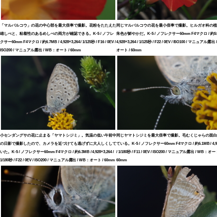
「マルバルコウ」の花の中心部を最大倍率で撮影。花粉をたたえた
同じマルバルコウの花を最小倍率で撮影。ヒルガオ科の植
雄しべと、粘着性のあるめしべの両方が確認できる。K-5 / ノフレ
朱色が鮮やかだ。K-5 / ノフレクサー60mm F4マクロ / 約5.9
クサー60mm F4マクロ / 約6.7MB / 4,928×3,264 / 1/125秒 / F16 / 0EV /
4,928×3,264 / 1/125秒 / F22 / 0EV / ISO100 / マニュアル露出
ISO200 / マニュアル露出 / WB：オート / 60mm
オート / 60mm
小センダングサの花に止まる「ヤマトシジミ」。気温の低い午前中
同じヤマトシジミを最大倍率で撮影。毛むくじゃらの面白
の日影で撮影したので、カメラを近づけても逃げずに大人しくして
ている。K-5 / ノフレクサー60mm F4マクロ / 約6.1MB / 4,92
いた。K-5 / ノフレクサー60mm F4マクロ / 約6.3MB / 4,928×3,264 /
/ 1/180秒 / F11 / 0EV / ISO200 / マニュアル露出 / WB：オー
1/180秒 / F22 / 0EV / ISO200 / マニュアル露出 / WB：オート / 60mm
60mm