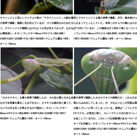
ヤマトシジミと同じシジミチョウ科の「ウラナミシジミ」の顔を最
同じウラナミシジミを最小倍率で撮影。夕方、雑木林のコ
大倍率で撮影。複眼に毛が生えているが、ゴミ付着防止のためだろ
に止まってじっとしていた。本来このチョウの翅には小さ
う。ヤマトシジミの複眼にはそのような毛が生えておらず、なかな
ぽ”が付いているが、この個体はすり切れて無くなっている。K
か興味深い。K-5 / ノフレクサー60mm F4マクロ / 約6.1MB /
ノフレクサー60mm F4マクロ / 約6.3MB / 4,928×3,264 / 1/12
4,928×3,264 / 1/125秒 / F11 / 0EV / ISO200 / マニュアル露出 / WB：
/ 0EV / ISO200 / マニュアル露出 / WB：オート / 60mm
オート / 60mm
「オオカマキリ」を最小倍率で撮影したが、その名の通り大きな虫
最大倍率で撮影したオオカマキリの頭部だが、これも大き
なので全身像を撮ることはできない。カマキリは他の虫と違って、
面からはみ出してしまった。が、それよりもこの写真は黒
カメラの方を向く仕草をするので面白い。K-5 / ノフレクサー
が無くグレーに写ってしまっている。原因は「ノフレクサー
60mm F4マクロ / 約6.5MB / 4,928×3,264 / 1/125秒 / F22 / 0EV /
F4 マクロ」が逆光に弱く、スレーブストロボの光でハレ
ISO200 / マニュアル露出 / WB：オート / 60mm
を起こしているのだ。このレンズは高級感のあるベローズ
チープな印象だ。K-5 / ノフレクサー60mm F4マクロ / 約6.6
4,928×3,264 / 1/125秒 / F11 / 0EV / ISO200 / マニュアル露出
オート / 60mm