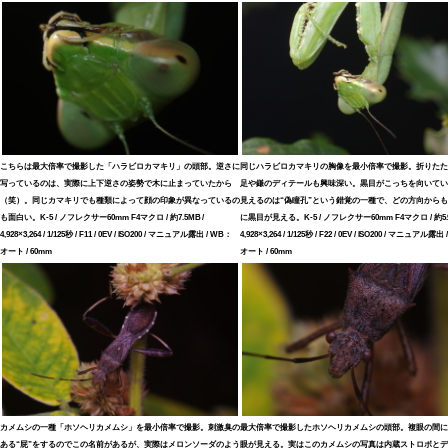
こちらは最大倍率で撮影した「ハラビロカマキリ」の頭部。逆さに
同じハラビロカマキリの胸像を最小倍率で撮影。折りたた
写っているのは、実際に上下逆さの姿勢で木に止まっていたから
足や鎌のディテールも興味深い。黒目がこっちを向いてい
（笑）。同じカマキリでも種類によって顔の印象が異なっているの
見えるのは“偽瞳孔”という錯覚の一種で、どの方向から
も面白い。K-5 / ノフレクサー60mm F4マクロ / 約7.5MB /
に黒目が見える。K-5 / ノフレクサー60mm F4マクロ / 約5.9
4,928×3,264 / 1/125秒 / F11 / 0EV / ISO200 / マニュアル露出 / WB：
4,928×3,264 / 1/125秒 / F22 / 0EV / ISO200 / マニュアル露出
オート / 60mm
オート / 60mm
カメムシの一種「ホソヘリカメムシ」を最小倍率で撮影。刺激臭の
最大倍率で撮影したホソヘリカメムシの頭部。複眼の間に
ある“屁”をするのでこの名前があるが、実際はメロンソーダのよう
眼が見える。実はこのカメムシの写真は内蔵ストロボとデ