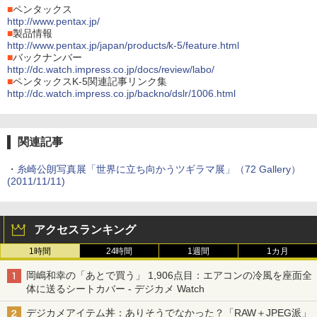
■
ペンタックス
http://www.pentax.jp/
■
製品情報
http://www.pentax.jp/japan/products/k-5/feature.html
■
バックナンバー
http://dc.watch.impress.co.jp/docs/review/labo/
■
ペンタックスK-5関連記事リンク集
http://dc.watch.impress.co.jp/backno/dslr/1006.html
関連記事
・
糸崎公朗写真展「世界に立ち向かうツギラマ展」（72 Gallery）
(2011/11/11)
アクセスランキング
1時間
24時間
1週間
1カ月
岡嶋和幸の「あとで買う」 1,906点目：エアコンの冷風を座面全
体に送るシートカバー - デジカメ Watch
デジカメアイテム丼：ありそうでなかった？「RAW＋JPEG派」