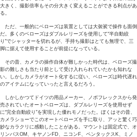
大きく、撮影倍率もその分大きく変えることができる利点があ
る。
ただ、一般的にベローズは装置としては大袈裟で操作も面倒
だ。多くのベローズはダブルレリーズを使用して“半自動絞
り”でシャッターを切れるが、手持ち撮影はとても無理で、三
脚に据えて使用することが前提になっている。
その昔、カメラの操作自体が難しかった時代は、ベローズ撮
影の難しさも当たり前として受け入れられていたかも知れな
い。しかしカメラがオート化するに従い、ベローズは時代遅れ
のアイテムになっていったと言えるだろう。
しかしかつてドイツの用品メーカー、ノボフレックスから発
売されていたオートベローズは、ダブルレリーズを使用せず
に“完全自動絞り”を実現した優れモノだった。ぼくはその昔、
カメラショーでこのオートベローズを手に取り、アッと驚く巧
妙なカラクリに感動したことがある。マウントは固定式で、オ
リンパスOM、キヤノンFD、ニコンF、ペンタックスK、ミノ