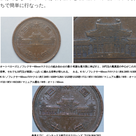
ちで簡単に行なった。
オートベローズとノフレクサー60mmマクロとの組み合わせの最小
蛇腹を最大限に伸ばすと、10円玉の鳳凰堂の中心がこの
倍率。それでも10円玉が画面いっぱいに撮れる倍率が得られる。
れる。K-5 / ノフレクサー60mm F4マクロ / 約6.1MB / 4,928×3
K-5 / ノフレクサー60mm F4マクロ / 約7.1MB / 4,928×3,264 / 1/125秒
1/125秒 / F11 / 0EV / ISO200 / マニュアル露出 / WB：オート
/ F22 / 0EV / ISO100 / マニュアル露出 / WB：オート / 60mm
参考までに、ペンタックス純正のマクロレンズ「D FA MACRO