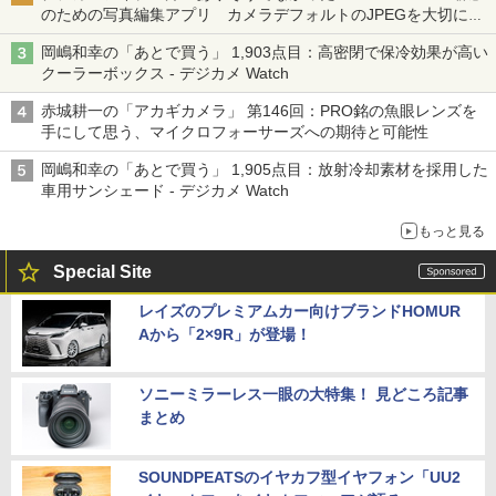
のための写真編集アプリ カメラデフォルトのJPEGを大切にす
る「Filmator」
岡嶋和幸の「あとで買う」 1,903点目：高密閉で保冷効果が高い
クーラーボックス - デジカメ Watch
赤城耕一の「アカギカメラ」 第146回：PRO銘の魚眼レンズを
手にして思う、マイクロフォーサーズへの期待と可能性
岡嶋和幸の「あとで買う」 1,905点目：放射冷却素材を採用した
車用サンシェード - デジカメ Watch
もっと見る
Special Site
レイズのプレミアムカー向けブランドHOMUR
Aから「2×9R」が登場！
ソニーミラーレス一眼の大特集！ 見どころ記事
まとめ
SOUNDPEATSのイヤカフ型イヤフォン「UU2