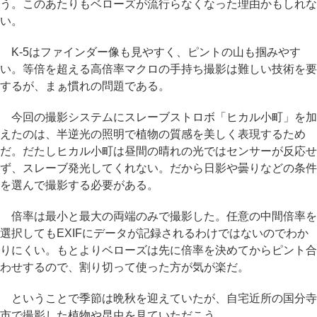
う。このあたりもベローズが流行らなくなった理由かもしれな
い。
K-5はファインダー像も見やすく、ピントの山も掴みやす
い。等倍を超える高倍率マクロの手持ち撮影は難しい技術を要
するが、まぁ慣れの問題である。
今回の撮影システムにスレーブストロボ「ヒカル小町」を加
えたのは、半逆光の照明で植物の質感を美しく表現するため
だ。だたしヒカル小町は昼間の晴れの光ではセンサーが反応せ
ず、スレーブ発光してくれない。だから日影や曇りなどの条件
を選んで撮影する必要がある。
倍率は最小と最大の両端のみで撮影した。任意の中間倍率を
選択してもEXIFにデータが記録されるわけではないのでわか
りにくい。もとよりベローズは先に倍率を決めてからピント合
わせするので、割り切って使った方が気が楽だ。
ということで季節は晩秋を迎えていたが、自宅近所の国分寺
市で撮影した植物や昆虫を見ていただこう。