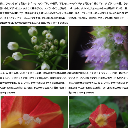
俗に“ひっつき虫”と言われる「コセンダングサ」の種子。草むらに
ハキダメギクと同じキク科の「オニタビラコ」の花。小さ
はいるとズボンにたくさんこの種子がくっついていることがある。
つ1つから、クルンと丸まっためしべが突き出ている。最
最大倍率での撮影だが、逆向きに生えた鋭いトゲの様子がよく分か
撮影。K-5 / ノフレクサー60mm F4マクロ / 約6.6MB / 4,928×3
る。K-5 / ノフレクサー60mm F4マクロ / 約6.5MB / 4,928×3,264 /
1/125秒 / F16 / 0EV / ISO200 / マニュアル露出 / WB：オート
1/180秒 / F11 / 0EV / ISO200 / マニュアル露出 / WB：オート / 60mm
ぺんぺん草とも言われる「ナズナ」の花。花も可憐だが蕾の質感が
最大倍率で撮影した「ナギナタコウジュ」の花。花びらに
瑞々しい。イヌガラシと同じアブラナ科なので、印象が似ている。
ているが、これは長く変化した細胞が連なったもののよう
最大倍率で撮影。K-5 / ノフレクサー60mm F4マクロ / 約6.3MB /
見ると細胞壁が確認できる。K-5 / ノフレクサー60mm F4マ
4,928×3,264 / 1/125秒 / F11 / 0EV / ISO200 / マニュアル露出 / WB：
約6.1MB / 4,928×3,264 / 1/125秒 / F16 / 0EV / ISO200 /
オート / 60mm
出 / WB：オート / 60mm