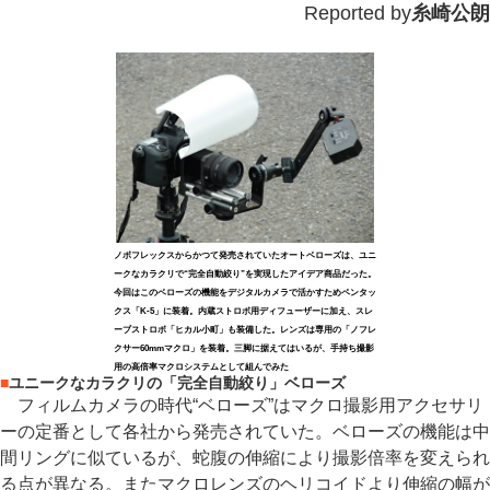
Reported by
糸崎公朗
ノボフレックスからかつて発売されていたオートベローズは、ユニ
ークなカラクリで“完全自動絞り”を実現したアイデア商品だった。
今回はこのベローズの機能をデジタルカメラで活かすためペンタッ
クス「K-5」に装着。内蔵ストロボ用ディフューザーに加え、スレ
ーブストロボ「ヒカル小町」も装備した。レンズは専用の「ノフレ
クサー60mmマクロ」を装着。三脚に据えてはいるが、手持ち撮影
用の高倍率マクロシステムとして組んでみた
■
ユニークなカラクリの「完全自動絞り」ベローズ
フィルムカメラの時代“ベローズ”はマクロ撮影用アクセサリ
ーの定番として各社から発売されていた。ベローズの機能は中
間リングに似ているが、蛇腹の伸縮により撮影倍率を変えられ
る点が異なる。またマクロレンズのヘリコイドより伸縮の幅が