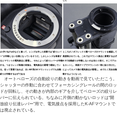
した
まずK-5は*istDなどと違って、レンズを外した状態では“絞りレバ
ところがノボフレックス製ベローズのマウントを確認して
ー”が作動しない仕様になっているそうだ。しかしレンズを装着す
黒塗装されている。これではマウント接点に通電するはず
るとマウントの電気接点に通電し、それによって絞りレバーが作動
K-5で自動絞りが作動しないのは当たり前だ。そこでアル
する。つまりレンズ装着の有無を、電気接点の通電で感知してい
をカットし、両面テープでマウントの一部に貼り付けた。
る。従って普通であれば、古いMF用のKマウントレンズでも自動
によってカメラ側の電気接点が通電し、めでたく完全自動
絞りが作動するはずである
動するようになった
オートべローズの自動絞りの動きを動画で見ていただこう。
シャッターの作動に合わせてフォーカシングレールの間のロッ
ドが回転し、その動きが内部のギアを介してベローズの絞りレ
バーに伝えられている。ちなみに片側の動かないロッドは“開
放絞り伝達レバー”用で、電気接点を採用したK-AFマウントで
は廃止されている。