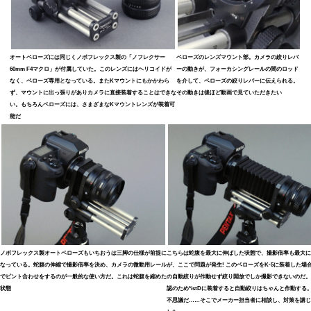
オートベローズには同じくノボフレックス製の「ノフレクサー
ベローズのレンズマウント部。カメラの絞りレバ
60mm F4マクロ」が付属していた。このレンズにはヘリコイドが
ーの動きが、フォーカシングレールの間のロッド
なく、ベローズ専用となっている。またKマウントにもかかわら
を介して、ベローズの絞りレバーに伝えられる。
ず、マウントに出っ張りがありカメラに直接装着することはできな
その動きは後ほど動画で見ていただきたい
い。もちろんベローズには、さまざまなKマウントレンズが装着可
能だ
ノボフレックス製オートベローズもいちおうは三脚の仕様が前提に
こちらは蛇腹を最大に伸ばした状態で、撮影倍率も最大に
なっている。蛇腹の伸縮で撮影倍率を決め、カメラの微動用レール
が、ここで問題が発生! このベローズをK-5に装着した場
でピント合わせをするのが一般的な使い方だ。これは蛇腹を縮めた
の自動絞りが作動せず絞り開放でしか撮影できないのだ。
状態
認のため*istDに装着すると自動絞りはちゃんと作動する
不思議だ……そこでメーカー担当者に相談し、対策を講じ