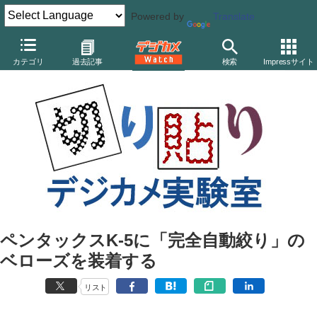
Powered by
Translate
デジカメ Watch
カメラ
一眼レフカメラ
ペンタックス
カテゴリ
過去記事
検索
Impressサイト
ペンタックスK-5に「完全自動絞り」の
ベローズを装着する
リスト