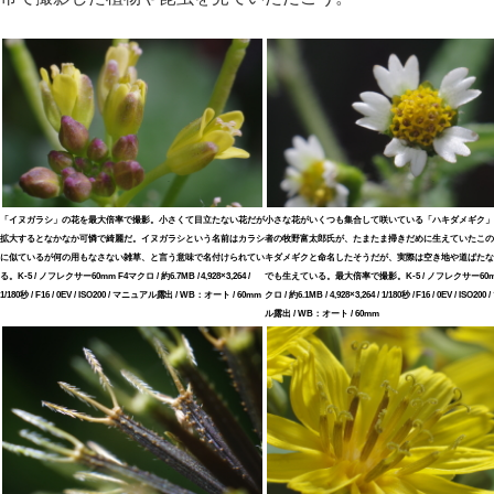
「イヌガラシ」の花を最大倍率で撮影。小さくて目立たない花だが
小さな花がいくつも集合して咲いている「ハキダメギク」
拡大するとなかなか可憐で綺麗だ。イヌガラシという名前はカラシ
者の牧野富太郎氏が、たまたま掃きだめに生えていたこの
に似ているが何の用もなさない雑草、と言う意味で名付けられてい
キダメギクと命名したそうだが、実際は空き地や道ばたな
る。K-5 / ノフレクサー60mm F4マクロ / 約6.7MB / 4,928×3,264 /
でも生えている。最大倍率で撮影。K-5 / ノフレクサー60m
1/180秒 / F16 / 0EV / ISO200 / マニュアル露出 / WB：オート / 60mm
クロ / 約6.1MB / 4,928×3,264 / 1/180秒 / F16 / 0EV / ISO2
ル露出 / WB：オート / 60mm