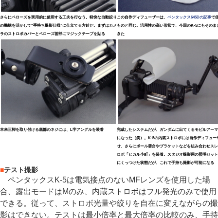
さらにベローズを実用的に使用する工夫を行なう。軽快な自動絞り
この自作ディフューザーは、
ペンタックス645Dの記事
で
の機構を活かして“手持ち撮影仕様”に仕立てる方針だ。まずはカメ
ものと同じ。汎用性の高い形状で、今回のK-5にもそのま
ラのストロボカバーとベローズ基部にマジックテープを貼る
きた
本来三脚を取り付ける底部のネジには、L字アングルを装着
完成したシステムだが、ガンダムに出てくるモビルアーマ
になった（笑）。K-5の内蔵ストロボには自作ディフュー
せ、さらにボール雲台やブラケットなどを組み合わせスレ
ロボ「ヒカル小町」を装着。スタジオ撮影用の照明セット
にくっつけた状態だが、これで手持ち撮影が可能になる
■
テスト撮影
ペンタックスK-5は電気接点のないMFレンズを使用した場
合、露出モードはMのみ、内蔵ストロボはフル発光のみで使用
できる。従って、ストロボ光量や絞りを自在に変えながらの撮
影はできない。テストは最小倍率と最大倍率の比較のみ、手持