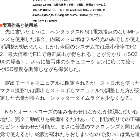
100mm F2.8 WR」の最大倍率（等倍）で撮影。画質はさすがに文
句なしに素晴らしい。。K-5 / D FA MACRO 100mm F2.8 WR / 約
6.9MB / 4,928×3,264 / 1/160秒 / F3.5 / 0EV / ISO200 / プログラム /
WB：オート / 100mm
■
実写作品と使用感
先に書いたように、ペンタックスK-5は電気接点のないMFレ
ンズを使用した場合、内蔵ストロボはフル発光のみでしか使え
ず調整が効かない。しかし今回のシステムでは最小倍率でF2
2、最大倍率でF11で適正露出が得られることが分かり（ISO2
00の場合）、さらに被写体のシチュエーションに応じて絞り
やISO感度を調節しながら撮影した。
露出モードもマニュアルに限定されるが、ストロボを使った
マクロ撮影では露出もストロボもマニュアルで調整した方が安
定した光量が得られ、シャッタータイムラグも少なくなる。
K-5とオートベローズの組み合わせはなかなか快調な使い心
地だ。完全自動絞りを装備するだけあって、開放絞りでの正確
なピント合わせが可能だ。まさに普通のマクロレンズと同じ感
覚で使えるが、蛇腹が破れたらおしまいなので扱いには気を遣