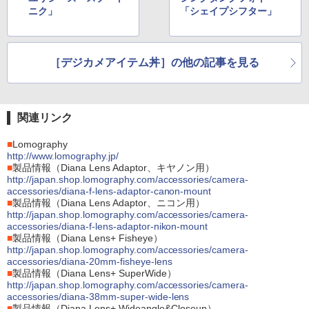
ニク」
「シェイプシフター」
［デジカメアイテム丼］の他の記事を見る
関連リンク
■
Lomography
http://www.lomography.jp/
■
製品情報（Diana Lens Adaptor、キヤノン用）
http://japan.shop.lomography.com/accessories/camera-
accessories/diana-f-lens-adaptor-canon-mount
■
製品情報（Diana Lens Adaptor、ニコン用）
http://japan.shop.lomography.com/accessories/camera-
accessories/diana-f-lens-adaptor-nikon-mount
■
製品情報（Diana Lens+ Fisheye）
http://japan.shop.lomography.com/accessories/camera-
accessories/diana-20mm-fisheye-lens
■
製品情報（Diana Lens+ SuperWide）
http://japan.shop.lomography.com/accessories/camera-
accessories/diana-38mm-super-wide-lens
■
製品情報（Diana Lens+ Wideangle&Closeup）