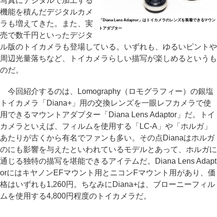
写真にデジタルで加工する
機能を積んだデジタルカメ
「Diana Lens Adaptor」はトイカメラのレンズを装着できるマウン
ラも増えてきた。また、実
トアダプター
売で数千円といったデジタ
ル版のトイカメラも登場している。いずれも、ゆるいピントや
周辺光量落ちなど、トイカメラらしい描写が楽しめるというも
のだ。
今回紹介するのは、Lomography（ロモグラフィー）の銀塩
トイカメラ「Diana+」用の交換レンズを一眼レフカメラで使
用できるマウントアダプター「Diana Lens Adaptor」だ。トイ
カメラといえば、フィルムを使用する「LC-A」や「ホルガ」
あたりが古くから有名でファンも多い。その点Dianaはホルガ
のにも影響を与えたといわれているモデルとあって、ホルガに
通じる独特の描写を堪能できるアイテムだ。Diana Lens Adapt
orにはキヤノンEFマウント用とニコンFマウント用があり、価
格はいずれも1,260円。ちなみにDiana+は、ブローニーフィル
ムを使用する4,800円程度のトイカメラだ。