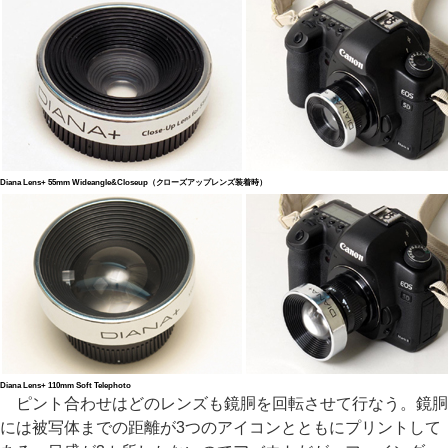
Diana Lens+ 55mm Wideangle&Closeup（クローズアップレンズ装着時）
Diana Lens+ 110mm Soft Telephoto
ピント合わせはどのレンズも鏡胴を回転させて行なう。鏡胴
には被写体までの距離が3つのアイコンとともにプリントして