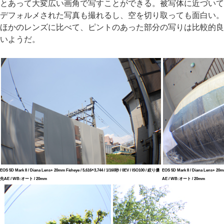
とあって大変広い画角で写すことができる。被写体に近づいて
デフォルメされた写真も撮れるし、空を切り取っても面白い。
ほかのレンズに比べて、ピントのあった部分の写りは比較的良
いようだ。
EOS 5D Mark II / Diana Lens+ 20mm Fisheye / 5,616×3,744 / 1/160秒 / 0EV / ISO100 / 絞り優
EOS 5D Mark II / Diana Lens+ 20m
先AE / WB:オート / 20mm
AE / WB:オート / 20mm