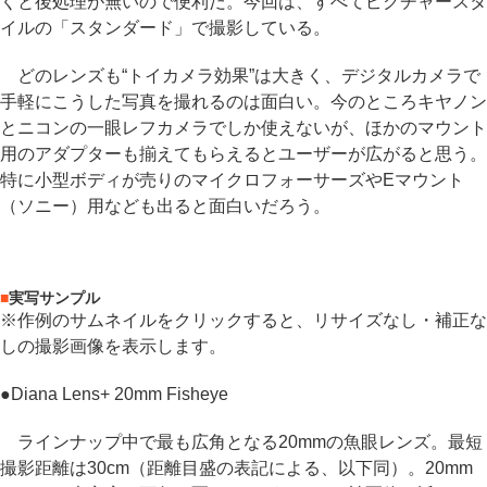
くと後処理が無いので便利だ。今回は、すべてピクチャースタ
イルの「スタンダード」で撮影している。
どのレンズも“トイカメラ効果”は大きく、デジタルカメラで
手軽にこうした写真を撮れるのは面白い。今のところキヤノン
とニコンの一眼レフカメラでしか使えないが、ほかのマウント
用のアダプターも揃えてもらえるとユーザーが広がると思う。
特に小型ボディが売りのマイクロフォーサーズやEマウント
（ソニー）用なども出ると面白いだろう。
■
実写サンプル
※作例のサムネイルをクリックすると、リサイズなし・補正な
しの撮影画像を表示します。
●
Diana Lens+ 20mm Fisheye
ラインナップ中で最も広角となる20mmの魚眼レンズ。最短
撮影距離は30cm（距離目盛の表記による、以下同）。20mm