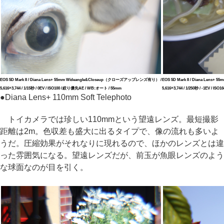
EOS 5D Mark II / Diana Lens+ 55mm Wideangle&Closeup（クローズアップレンズ有り） /
EOS 5D Mark II / Diana Le
5,616×3,744 / 1/15秒 / 0EV / ISO100 / 絞り優先AE / WB:オート / 55mm
5,616×3,744 / 1/250秒 / -1EV / 
●
Diana Lens+ 110mm Soft Telephoto
トイカメラでは珍しい110mmという望遠レンズ。最短撮影
距離は2m。色収差も盛大に出るタイプで、像の流れも多いよ
うだ。圧縮効果がそれなりに現れるので、ほかのレンズとは違
った雰囲気になる。望遠レンズだが、前玉が魚眼レンズのよう
な球面なのが目を引く。