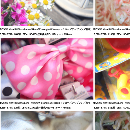
EOS 5D Mark II / Diana Lens+ 55mm Wideangle&Closeup（クローズアップレンズ有り） /
EOS 5D Mark II / Diana Le
5,616×3,744 / 1/800秒 / 0EV / ISO400 / 絞り優先AE / WB:オート / 55mm
5,616×3,744 / 1/100秒 / 0EV / I
EOS 5D Mark II / Diana Lens+ 55mm Wideangle&Closeup（クローズアップレンズ有り） /
EOS 5D Mark II / Diana Le
5,616×3,744 / 1/25秒 / 0EV / ISO100 / 絞り優先AE / WB:オート / 55mm
5,616×3,744 / 1/320秒 / 0EV / I