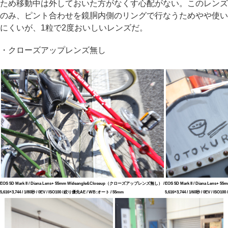
ため移動中は外しておいた方がなくす心配がない。このレンズ
のみ、ピント合わせを鏡胴内側のリングで行なうためやや使い
にくいが、1粒で2度おいしいレンズだ。
・クローズアップレンズ無し
EOS 5D Mark II / Diana Lens+ 55mm Wideangle&Closeup（クローズアップレンズ無し） /
EOS 5D Mark II / Diana Le
5,616×3,744 / 1/80秒 / 0EV / ISO100 / 絞り優先AE / WB:オート / 55mm
5,616×3,744 / 1/60秒 / 0EV / IS