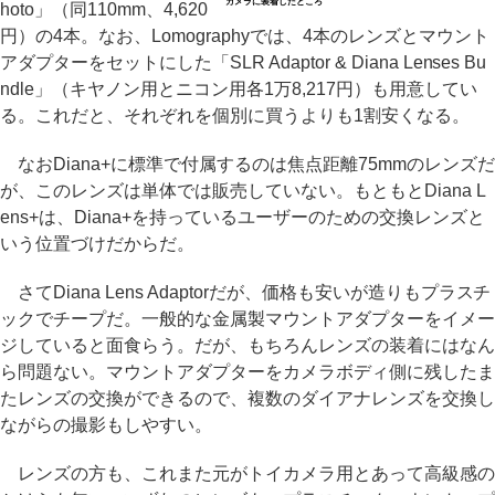
カメラに装着したところ
hoto」（同110mm、4,620
円）の4本。なお、Lomographyでは、4本のレンズとマウント
アダプターをセットにした「SLR Adaptor & Diana Lenses Bu
ndle」（キヤノン用とニコン用各1万8,217円）も用意してい
る。これだと、それぞれを個別に買うよりも1割安くなる。
なおDiana+に標準で付属するのは焦点距離75mmのレンズだ
が、このレンズは単体では販売していない。もともとDiana L
ens+は、Diana+を持っているユーザーのための交換レンズと
いう位置づけだからだ。
さてDiana Lens Adaptorだが、価格も安いが造りもプラスチ
ックでチープだ。一般的な金属製マウントアダプターをイメー
ジしていると面食らう。だが、もちろんレンズの装着にはなん
ら問題ない。マウントアダプターをカメラボディ側に残したま
たレンズの交換ができるので、複数のダイアナレンズを交換し
ながらの撮影もしやすい。
レンズの方も、これまた元がトイカメラ用とあって高級感の