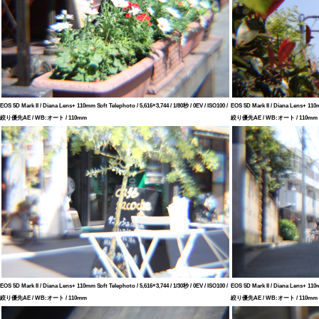
EOS 5D Mark II / Diana Lens+ 110mm Soft Telephoto / 5,616×3,744 / 1/80秒 / 0EV / ISO100 /
EOS 5D Mark II / Diana Lens+ 110mm
絞り優先AE / WB:オート / 110mm
絞り優先AE / WB:オート / 110mm
EOS 5D Mark II / Diana Lens+ 110mm Soft Telephoto / 5,616×3,744 / 1/30秒 / 0EV / ISO100 /
EOS 5D Mark II / Diana Lens+ 110mm
絞り優先AE / WB:オート / 110mm
絞り優先AE / WB:オート / 110mm