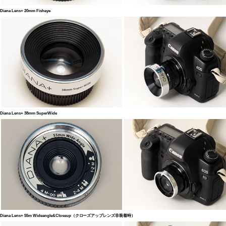
Diana Lens+ 20mm Fisheye
Diana Lens+ 38mm SuperWide
Diana Lens+ 55m Wideangle&Closeup（クローズアップレンズ非装着時）