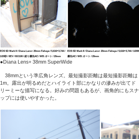
EOS 5D Mark II / Diana Lens+ 20mm Fisheye / 5,616×3,744 /
EOS 5D Mark II / Diana Lens+ 20mm Fisheye / 5,616×3,744 / 1/20
1/20秒 / 0EV / ISO100 / 絞り優先AE / WB:オート / 20mm
優先AE / WB:オート / 20mm
●
Diana Lens+ 38mm SuperWide
38mmという準広角レンズ。最短撮影距離は最短撮影距離は
1m。露出が明るめだとハイライト部にかなりの滲みが出てド
リーミーな描写になる。好みの問題もあるが、画角的にもスナ
ップには使いやすかった。