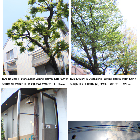
EOS 5D Mark II / Diana Lens+ 20mm Fisheye / 5,616×3,744 /
EOS 5D Mark II / Diana Lens+ 20mm Fisheye / 5,616×3,744 /
1/100秒 / 0EV / ISO100 / 絞り優先AE / WB:オート / 20mm
1/60秒 / 0EV / ISO100 / 絞り優先AE / WB:オート / 20mm