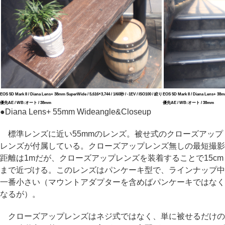
EOS 5D Mark II / Diana Lens+ 38mm SuperWide / 5,616×3,744 / 1/60秒 / -1EV / ISO100 / 絞り
EOS 5D Mark II / Diana Lens+ 38m
優先AE / WB:オート / 38mm
優先AE / WB:オート / 38mm
●
Diana Lens+ 55mm Wideangle&Closeup
標準レンズに近い55mmのレンズ。被せ式のクローズアップ
レンズが付属している。クローズアップレンズ無しの最短撮影
距離は1mだが、クローズアップレンズを装着することで15cm
まで近づける。このレンズはパンケーキ型で、ラインナップ中
一番小さい（マウントアダプターを含めばパンケーキではなく
なるが）。
クローズアップレンズはネジ式ではなく、単に被せるだけの