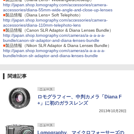
http://japan.shop.lomography.com/accessories/camera-
accessories/diana-55mm-wide-angle-and-close-up-lenses
■
製品情報（Diana Lens+ Soft Telephoto）
http://japan.shop.lomography.com/accessories/camera-
accessories/diana-110mm-telephoto-lens
■
製品情報（Canon SLR Adaptor & Diana Lenses Bundle）
http://japan.shop.lomography.com/cameras/a-a-a-a-a-
bundle/canon-slr-adaptor-and-diana-lenses-bundle
■
製品情報（Nikon SLR Adaptor & Diana Lenses Bundle）
http://japan.shop.lomography.com/cameras/a-a-a-a-a-
bundle/nikon-slr-adaptor-and-diana-lenses-bundle
関連記事
ニュース
ロモグラフィー、中判カメラ「Diana F
+」に初のガラスレンズ
2013年10月28日
ニュース
Lomography、マイクロフォーサーズの