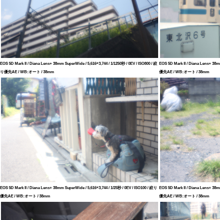
EOS 5D Mark II / Diana Lens+ 38mm SuperWide / 5,616×3,744 / 1/1250秒 / 0EV / ISO800 / 絞
EOS 5D Mark II / Diana Lens+ 38m
り優先AE / WB:オート / 38mm
優先AE / WB:オート / 38mm
EOS 5D Mark II / Diana Lens+ 38mm SuperWide / 5,616×3,744 / 1/25秒 / 0EV / ISO100 / 絞り
EOS 5D Mark II / Diana Lens+ 38m
優先AE / WB:オート / 38mm
優先AE / WB:オート / 38mm