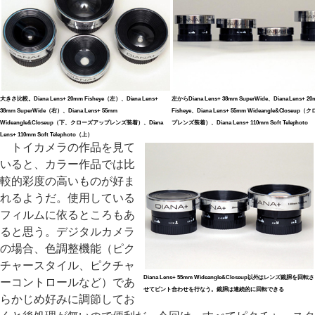
大きさ比較。Diana Lens+ 20mm Fisheye（左）、Diana Lens+
左からDiana Lens+ 38mm SuperWide、Diana Lens+ 2
38mm SuperWide（右）、Diana Lens+ 55mm
Fisheye、Diana Lens+ 55mm Wideangle&Closeu
Wideangle&Closeup（下、クローズアップレンズ装着）、Diana
プレンズ装着）、Diana Lens+ 110mm Soft Telephoto
Lens+ 110mm Soft Telephoto（上）
トイカメラの作品を見て
いると、カラー作品では比
較的彩度の高いものが好ま
れるようだ。使用している
フィルムに依るところもあ
ると思う。デジタルカメラ
の場合、色調整機能（ピク
チャースタイル、ピクチャ
Diana Lens+ 55mm Wideangle&Closeup以外はレンズ鏡胴を回転さ
ーコントロールなど）であ
せてピント合わせを行なう。鏡胴は連続的に回転できる
らかじめ好みに調節してお