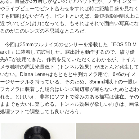
ある。目盛が3カ所しかないのでアバウトだが、ファインダー
やライブビューでピント合わせをすれば特に距離目盛を見なく
ても問題はないだろう。ピントといえば、最短撮影距離以上に
近づいてピンぼけになっても、もそれはそれで面白い写真にな
るのがこのレンズの不思議なところだ。
今回は35mmフルサイズのセンサーを搭載した「EOS 5D M
ark II」に装着して試写した。露出計も動作するので、絞り優
先AEが使用できた。作例を見ていただくとわかるが、トイカ
メラ独特の周辺光量低下（トンネル効果）がほとんど発生して
いない。Diana Lens+はもともと中判カメラ用で、6×6のイメ
ージサークルを持っている。そのため、35mm判以下の一眼レ
フカメラに装着した場合はレンズ周辺部が写らないためと思わ
れる。とはいえ、非常にソフトで滲みのある描写は健在。その
ままでも大いに楽しめる。トンネル効果が欲しい向きは、画像
処理ソフトで調整しても良いだろう。