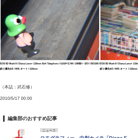
EOS 5D Mark II / Diana Lens+ 110mm Soft Telephoto / 5,616×3,744 / 1/80秒 / -1EV / ISO100 /
EOS 5D Mark II / Diana Lens+ 110mm
絞り優先AE / WB:オート / 110mm
絞り優先AE / WB:オート / 110mm
（本誌：武石修）
2010/5/17 00:00
編集部のおすすめ記事
ニュース