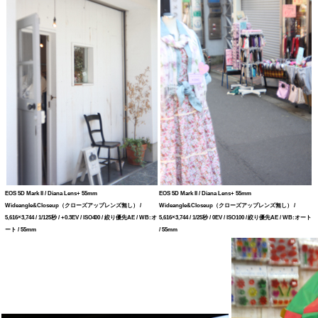
EOS 5D Mark II / Diana Lens+ 55mm
EOS 5D Mark II / Diana Lens+ 55mm
Wideangle&Closeup（クローズアップレンズ無し） /
Wideangle&Closeup（クローズアップレンズ無し） /
5,616×3,744 / 1/125秒 / +0.3EV / ISO400 / 絞り優先AE / WB:オ
5,616×3,744 / 1/25秒 / 0EV / ISO100 / 絞り優先AE / WB:オート
ート / 55mm
/ 55mm