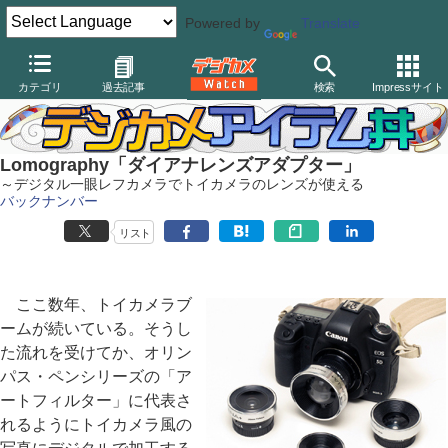
Powered by
Translate
デジカメ Watch
レンズ
交換レンズ
その他
カテゴリ
過去記事
検索
Impressサイト
Lomography「ダイアナレンズアダプター」
～デジタル一眼レフカメラでトイカメラのレンズが使える
バックナンバー
リスト
ここ数年、トイカメラブ
ームが続いている。そうし
た流れを受けてか、オリン
パス・ペンシリーズの「ア
ートフィルター」に代表さ
れるようにトイカメラ風の