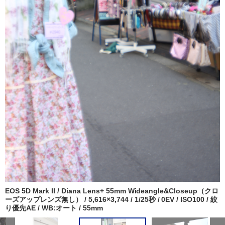
EOS 5D Mark II / Diana Lens+ 55mm Wideangle&Closeup（クロ
ーズアップレンズ無し） / 5,616×3,744 / 1/25秒 / 0EV / ISO100 / 絞
り優先AE / WB:オート / 55mm