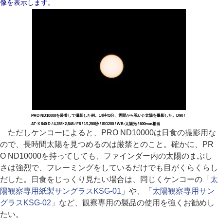
像を表示します。
PRO ND10000を装着して撮影した例。14時43分、雲間から覗いた太陽を撮影した。D90 /
AT-X 840 D / 4,288×2,848 / F8 / 1/1,250秒 / ISO200 / WB:太陽光 / 600mm相当
ただしケンコーによると、PRO ND10000は日食の撮影用な
ので、長時間太陽を見つめるのは厳禁とのこと。確かに、PR
O ND10000を持ってしても、ファインダー内の太陽のまぶし
さは強烈で、フレーミングをしているだけでも目がくらくらし
だした。日食をじっくり見たい場合は、同じくケンコーの「
太
陽観察専用紙製サングラスKSG-01
」や、「
太陽観察専用サン
グラスKSG-02
」など、観察専用の製品の使用を強くお勧めし
たい。