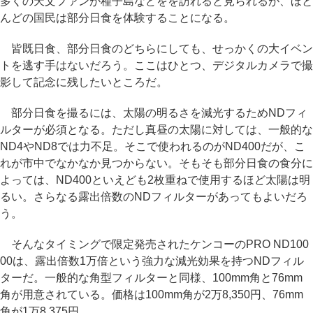
多くの天文ファンが種子島などをを訪れると見られるが、ほと
んどの国民は部分日食を体験することになる。
皆既日食、部分日食のどちらにしても、せっかくの大イベン
トを逃す手はないだろう。ここはひとつ、デジタルカメラで撮
影して記念に残したいところだ。
部分日食を撮るには、太陽の明るさを減光するためNDフィ
ルターが必須となる。ただし真昼の太陽に対しては、一般的な
ND4やND8では力不足。そこで使われるのがND400だが、こ
れが市中でなかなか見つからない。そもそも部分日食の食分に
よっては、ND400といえども2枚重ねで使用するほど太陽は明
るい。さらなる露出倍数のNDフィルターがあってもよいだろ
う。
そんなタイミングで限定発売されたケンコーのPRO ND100
00は、露出倍数1万倍という強力な減光効果を持つNDフィル
ターだ。一般的な角型フィルターと同様、100mm角と76mm
角が用意されている。価格は100mm角が2万8,350円、76mm
角が1万8,375円。