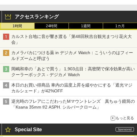
アクセスランキング
1時間
24時間
1週間
1カ月
カルスト台地に音が響き渡る「第48回秋吉台観光まつり花火大
会」
カメラバカにつける薬 in デジカメ Watch：こういうのはフィー
ルドズームと呼ぼう
岡嶋和幸の「あとで買う」 1,903点目：高密閉で保冷効果が高い
クーラーボックス - デジカメ Watch
本日のお買い得商品 車内の温度上昇を緩やかにする「遮光マジ
カルシェード」が42%OFF
逆光時のフレアにこだわったMマウントレンズ 真ちゅう鏡筒の
「Ksana 35mm f/2 ASPH. シルバークローム」
もっと見る
Special Site