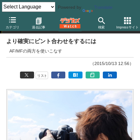
Powered by
Translate
超高画素のお作法
カテゴリ
過去記事
検索
Impressサイト
より確実にピント合わせをするには
AF/MFの両方を使いこなす
（2015/10/13 12:56）
リスト