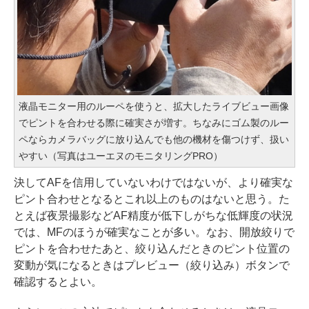
液晶モニター用のルーペを使うと、拡大したライブビュー画像
でピントを合わせる際に確実さが増す。ちなみにゴム製のルー
ペならカメラバッグに放り込んでも他の機材を傷つけず、扱い
やすい（写真はユーエヌのモニタリングPRO）
決してAFを信用していないわけではないが、より確実な
ピント合わせとなるとこれ以上のものはないと思う。た
とえば夜景撮影などAF精度が低下しがちな低輝度の状況
では、MFのほうが確実なことが多い。なお、開放絞りで
ピントを合わせたあと、絞り込んだときのピント位置の
変動が気になるときはプレビュー（絞り込み）ボタンで
確認するとよい。