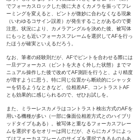
でフォーカスロックした後に大きくカメラを振ってフレ
ーミングを変えると、ピントが微妙に合わなくなる現象
（いわゆるコサイン誤差）が発生することがあるので要
注意。状況により、カメラアングルを決めた後、被写体
にもっとも近いフォーカスフレームを選択してAFを行っ
たほうが確実といえるだろう。
なお、筆者の経験則だが、AFでピントを合わせる際には
一旦デフォーカス（ピントを大きく外した状態）までマ
ニュアル操作した後で改めてAF測距を行うと、より精度
が増すように思う。特に同じ位置から断続的にシャッタ
ーを切るようなときなど、位相差AF、コントラストAF
とも効果的に感じられるので、ぜひお試しを。
また、ミラーレスカメラはコントラスト検出方式のAFを
用いる機種が多い（一部に像面位相差方式とのハイブリ
ッドタイプもある）。被写体と重なるフォーカスフレー
ムを選択するセオリーは同じだが、さらにカメラによっ
てはフォーカスフレームのサイズを選択できるものもあ