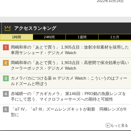
2022年10月14日
アクセスランキング
1時間
24時間
1週間
1カ月
岡嶋和幸の「あとで買う」 1,905点目：放射冷却素材を採用した
車用サンシェード - デジカメ Watch
岡嶋和幸の「あとで買う」 1,903点目：高密閉で保冷効果が高い
クーラーボックス - デジカメ Watch
カメラバカにつける薬 in デジカメ Watch：こういうのはフィー
ルドズームと呼ぼう
赤城耕一の「アカギカメラ」 第146回：PRO銘の魚眼レンズを
手にして思う、マイクロフォーサーズへの期待と可能性
「α7 IV」「α7 III」ズームレンズキットが刷新 同梱レンズがII
型に
もっと見る