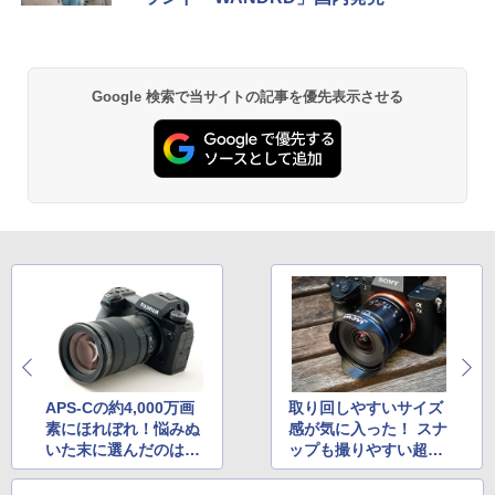
Google 検索で当サイトの記事を優先表示させる
APS-Cの約4,000万画
取り回しやすいサイズ
素にほれぼれ！悩みぬ
感が気に入った！ スナ
いた末に選んだのは高
ップも撮りやすい超広
画素フラッグシップだ
角レンズ
った