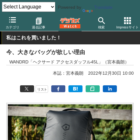
Powered by
Translate
デジカメ Watch
撮影用品
カメラバッグ
その他
カテゴリ
過去記事
検索
Impressサイト
私はこれを買いました！
今、大きなバッグが欲しい理由
WANDRD「ヘクサード アクセスダッフル45L」（宮本義朗）
本誌：宮本義朗
2022年12月30日 10:00
リスト