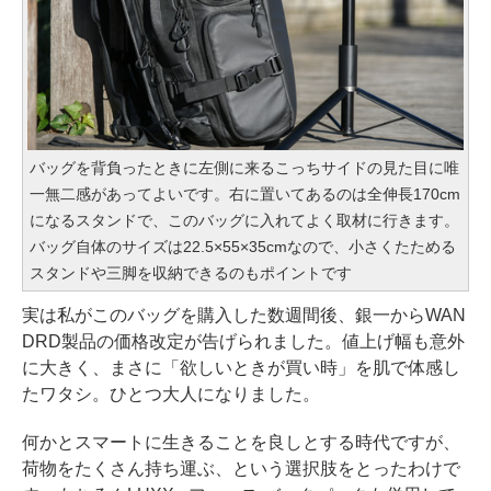
バッグを背負ったときに左側に来るこっちサイドの見た目に唯
一無二感があってよいです。右に置いてあるのは全伸長170cm
になるスタンドで、このバッグに入れてよく取材に行きます。
バッグ自体のサイズは22.5×55×35cmなので、小さくたためる
スタンドや三脚を収納できるのもポイントです
実は私がこのバッグを購入した数週間後、銀一からWAN
DRD製品の価格改定が告げられました。値上げ幅も意外
に大きく、まさに「欲しいときが買い時」を肌で体感し
たワタシ。ひとつ大人になりました。
何かとスマートに生きることを良しとする時代ですが、
荷物をたくさん持ち運ぶ、という選択肢をとったわけで