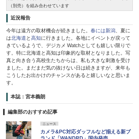
（別売）を組み合わせています
近況報告
今年は遠方の取材機会が続きました。
春には新潟
、夏に
は
北海道
と
高知
に行きました。各地にイベントが戻って
きているようで、デジカメ Watchとしても嬉しい限りで
す。特に北海道と高知は印象的な取材となりました。写
真と向き合う高校生たちからは、私も大きな刺激を受け
ました。まだまだ気の抜けない日は続きますが、来年も
こうしたお出かけのチャンスがあると嬉しいなと思いま
す。
本誌：宮本義朗
編集部のおすすめ記事
ニュース
カメラ&PC対応ダッフルなど揃える新ブ
ランド「WANDRD」国内発売