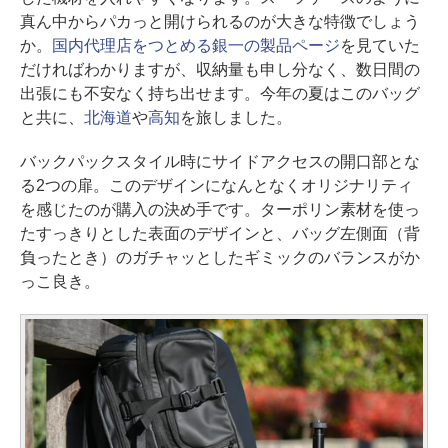
真ん中からパカっと開けられるのが大きな特徴でしょう
か。
国内代理店をつとめる銀一の製品ページ
を見ていた
だければわかりますが、収納量も申し分なく、数日間の
出張にも不安なく持ち出せます。今年の夏はこのバッグ
と共に、
北海道
や
高知
を旅しました。
バックパックスタイル時にサイドアクセスの開口部とな
る2つの扉。このデザインになんとなくオリジナリティ
を感じたのが購入の決め手です。ターポリン素材を使っ
たすっきりとした表面のデザインと、バッグ左側面（背
負ったとき）のガチャッとしたギミックのバランスがか
っこ良き。