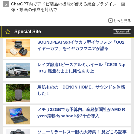
ChatGPT内でアドビ製品の機能が使える統合プラグイン 画
像・動画の作成を対話で
もっと見る
Special Site
SOUNDPEATSのイヤカフ型イヤフォン「UU2
イヤーカフ」をイヤカフマニアが語る
レイズ鍛造1ピースアルミホイール「CE28 N-p
lus」軽量なままに剛性を向上
鳥肌ものの「DENON HOME」サウンドを体感
した！
メモリ32GBでも予算内。産経新聞社がAMD R
yzen搭載dynabookを2千台導入
ソニーミラーレス一眼の大特集！ 見どころ記事