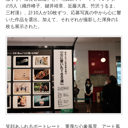
の5人（織作峰子、鍵井靖章、近藤大真、竹沢うるま、
三村漢）、計10人が10枚ずつ、応募写真の中から心に響
いた作品を選出。加えて、それぞれが撮影した渾身の1
枚も展示された。
笑顔あふれるポートレート、重厚な心象風景、アート風