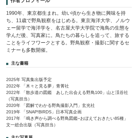
作者プロフィール
1990年、東京都生まれ。幼い頃から生き物に興味を持
ち、11歳で野鳥観察をはじめる。東京海洋大学、ノルウ
ェー留学で海洋学を、名古屋大学大学院で海鳥の生態を
学んだ後、写真家に。鳥たちの暮らしを追って、旅する
ことをライフワークとする。野鳥観察・撮影に関するセ
ミナーも多数開催。
主な書籍
2025年 写真集出版予定
2022年 「木々と見る夢」青菁社
2022年 「散歩道の図鑑 あした出会える野鳥100」山と渓谷社
（写真担当）
2020年 「図解でわかる野鳥撮影入門」玄光社
2019年 「SNAP!BIRDS」日本写真企画
2017年 「鳴き声から調べる野鳥図鑑−おぼえておきたい85種」
文一総合出版（写真担当）
主な写真展