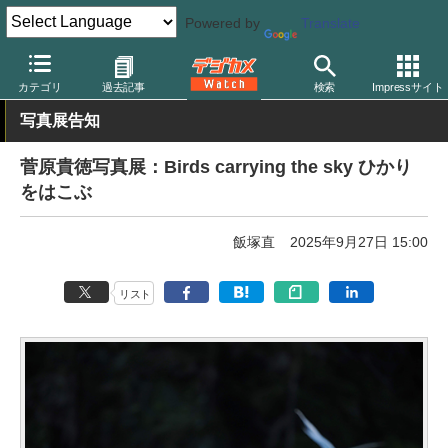
Powered by
Translate
デジカメ Watch
撮影情報
カテゴリ
過去記事
検索
Impressサイト
写真展告知
菅原貴徳写真展：Birds carrying the sky ひかり
をはこぶ
飯塚直
2025年9月27日 15:00
リスト