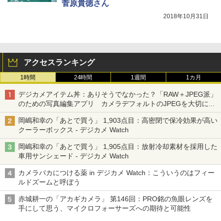
菅原貴徳さん
2018年10月31日
アクセスランキング
1時間
24時間
1週間
1カ月
デジカメアイテム丼：ありそうでなかった？「RAW＋JPEG派」
のための写真編集アプリ カメラデフォルトのJPEGを大切にす
る「Filmator」
岡嶋和幸の「あとで買う」 1,903点目：高密閉で保冷効果が高い
クーラーボックス - デジカメ Watch
岡嶋和幸の「あとで買う」 1,905点目：放射冷却素材を採用した
車用サンシェード - デジカメ Watch
カメラバカにつける薬 in デジカメ Watch：こういうのはフィー
ルドズームと呼ぼう
赤城耕一の「アカギカメラ」 第146回：PRO銘の魚眼レンズを
手にして思う、マイクロフォーサーズへの期待と可能性