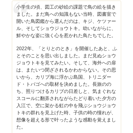
小学生の頃、図工の砂絵の課題で鳥の絵を描き
ました。まだ鳥への知識もない当時、図書室で
開いた鳥図鑑から選んだのは、キジ、ケツァー
ル、そしてショウジョウトキ。幼いながらに、
鮮やかな姿に強く心を惹かれた鳥たちでした。
2022年、「とりとのとき」を開催したあと、ふ
とそのことを思い出しました。まだ見ぬショウ
ジョウトキを見てみたい。そして、海外への扉
は、またいつ閉ざされるかわからない。その思
いから、カリブ海に浮かぶ島国、トリニダー
ド・トバゴへの取材を決めました。長旅のの
ち、照りつけるカリブの日差しと、気まぐれな
スコールに翻弄されながらたどり着いた夕方の
入江で、空に架かる虹の中を飛ぶショウジョウ
トキの群れを見上げた時、子供の時の憧れが、
想像を超える形で叶ったような感動を覚えまし
た。