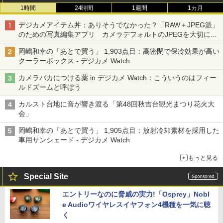
1時間
24時間
1週間
1カ月
デジカメアイテム丼：ありそうでなかった？「RAW＋JPEG派」
のための写真編集アプリ カメラデフォルトのJPEGを大切にす
る「Filmator」
岡嶋和幸の「あとで買う」 1,903点目：高密閉で保冷効果が高い
クーラーボックス - デジカメ Watch
カメラバカにつける薬 in デジカメ Watch：こういうのはフィー
ルドズームと呼ぼう
カルスト台地に音が響き渡る「第48回秋吉台観光まつり花火大
会」
岡嶋和幸の「あとで買う」 1,905点目：放射冷却素材を採用した
車用サンシェード - デジカメ Watch
もっと見る
Special Site
エントリーなのに脅威の実力!「Osprey」Nobl
e Audioワイヤレスイヤフォン4機種を一気に聴
く