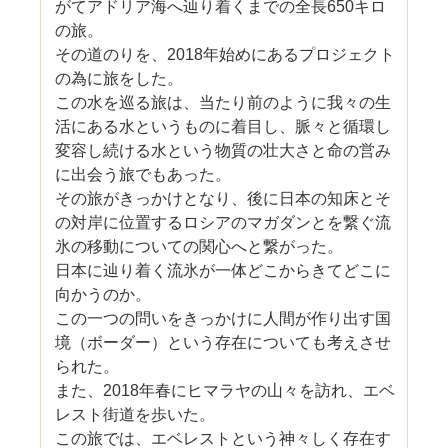
がてアドリア海へ辿り着くまでの全長650キロ
の旅。
その道のりを、2018年始めにあるプロジェクト
の為に旅をした。
この水を巡る旅は、当たり前のように我々の生
活にある水というものに着目し、脈々と循環し
変容し続ける水という物質の壮大さと命の営み
に出会う旅でもあった。
その旅がきっかけとなり、後に日本の知床とそ
の対岸に位置するロシアのマガダンとを繋ぐ流
氷の移動についての関心へと繋がった。
日本に辿り着く流氷が一体どこからきてどこに
向かうのか。
この一つの問いをきっかけに人間が作り出す国
境（ボーダー）という存在についても考えさせ
られた。
また、2018年春にヒマラヤの山々を訪れ、エベ
レスト街道を歩いた。
この旅では、エベレストという神々しく存在す