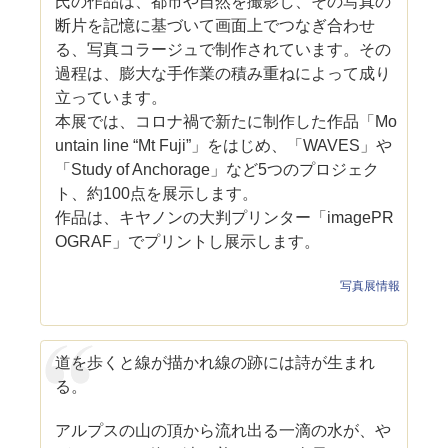
氏の作品は、都市や自然を撮影し、その写真の
断片を記憶に基づいて画面上でつなぎ合わせ
る、写真コラージュで制作されています。その
過程は、膨大な手作業の積み重ねによって成り
立っています。
本展では、コロナ禍で新たに制作した作品「Mo
untain line “Mt Fuji”」をはじめ、「WAVES」や
「Study of Anchorage」など5つのプロジェク
ト、約100点を展示します。
作品は、キヤノンの大判プリンター「imagePR
OGRAF」でプリントし展示します。
写真展情報
道を歩くと線が描かれ線の跡には詩が生まれ
る。
アルプスの山の頂から流れ出る一滴の水が、や