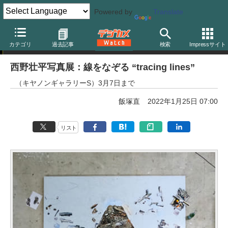
Powered by
Translate
写真展告知
カテゴリ
過去記事
検索
Impressサイト
西野壮平写真展：線をなぞる “tracing lines”
（キヤノンギャラリーS）3月7日まで
飯塚直
2022年1月25日 07:00
リスト