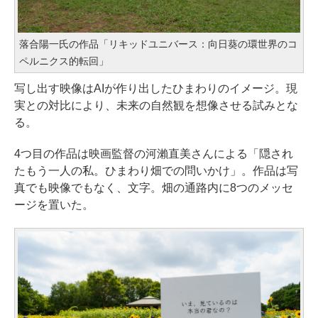
落合陽一氏の作品「リキッドユニバース：向日葵の環世界のコ
ペルニクス的転回」
写し出す映像はAIが作り出したひまわりのイメージ。現
実との対比により、未来の自然観を想像させる試みとな
る。
4つ目の作品は映画監督の河瀨直美さんによる「隠され
たもう一人の私。ひまわり畑での問いかけ」。作品は写
真でも映像でもなく、文字。畑の通路内に8つのメッセ
ージを置いた。