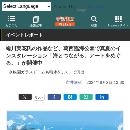
Powered by
Translate
デジカメ Watch
撮影情報
花
カテゴリ
過去記事
検索
Impressサイト
イベントレポート
蜷川実花氏の作品など、葛西臨海公園で真夏のイ
ンスタレーション「海とつながる。アートをめぐ
る。」が開催中
水族園ガラスドームも噴水&ミストで演出
市井康延
2024年8月2日 13:30
リスト