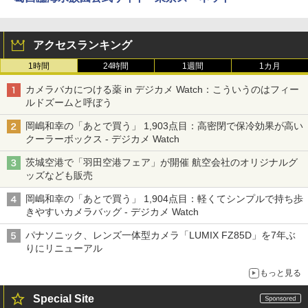
アクセスランキング
1時間
24時間
1週間
1カ月
カメラバカにつける薬 in デジカメ Watch：こういうのはフィー
ルドズームと呼ぼう
岡嶋和幸の「あとで買う」 1,903点目：高密閉で保冷効果が高い
クーラーボックス - デジカメ Watch
茨城空港で「羽田空港フェア」が開催 航空会社のオリジナルグ
ッズなども販売
岡嶋和幸の「あとで買う」 1,904点目：軽くてシンプルで持ち歩
きやすいカメラバッグ - デジカメ Watch
パナソニック、レンズ一体型カメラ「LUMIX FZ85D」を7年ぶ
りにリニューアル
もっと見る
Special Site