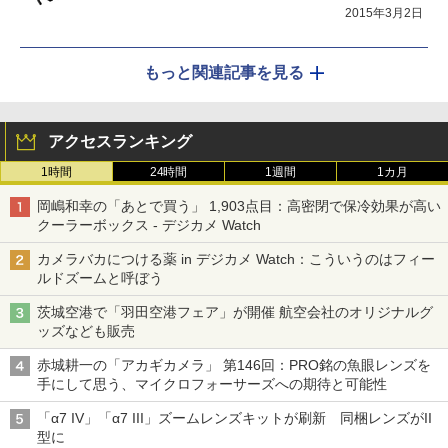
2015年3月2日
もっと関連記事を見る
アクセスランキング
1時間
24時間
1週間
1カ月
岡嶋和幸の「あとで買う」 1,903点目：高密閉で保冷効果が高い
クーラーボックス - デジカメ Watch
カメラバカにつける薬 in デジカメ Watch：こういうのはフィー
ルドズームと呼ぼう
茨城空港で「羽田空港フェア」が開催 航空会社のオリジナルグ
ッズなども販売
赤城耕一の「アカギカメラ」 第146回：PRO銘の魚眼レンズを
手にして思う、マイクロフォーサーズへの期待と可能性
「α7 IV」「α7 III」ズームレンズキットが刷新 同梱レンズがII
型に