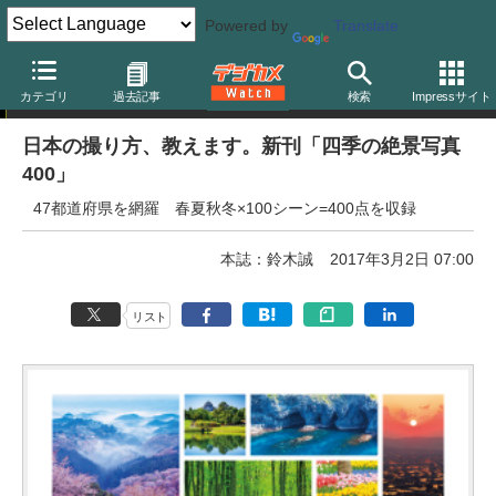
Powered by
Translate
デジタルカメラマガジン
カテゴリ
過去記事
検索
Impressサイト
日本の撮り方、教えます。新刊「四季の絶景写真
400」
47都道府県を網羅 春夏秋冬×100シーン=400点を収録
本誌：鈴木誠
2017年3月2日 07:00
リスト