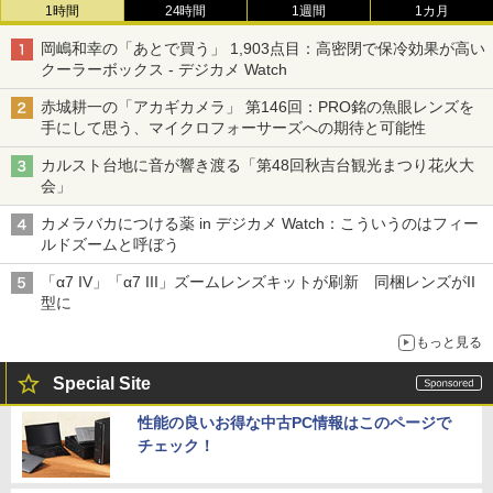
1時間
24時間
1週間
1カ月
岡嶋和幸の「あとで買う」 1,903点目：高密閉で保冷効果が高い
クーラーボックス - デジカメ Watch
赤城耕一の「アカギカメラ」 第146回：PRO銘の魚眼レンズを
手にして思う、マイクロフォーサーズへの期待と可能性
カルスト台地に音が響き渡る「第48回秋吉台観光まつり花火大
会」
カメラバカにつける薬 in デジカメ Watch：こういうのはフィー
ルドズームと呼ぼう
「α7 IV」「α7 III」ズームレンズキットが刷新 同梱レンズがII
型に
もっと見る
Special Site
性能の良いお得な中古PC情報はこのページで
チェック！