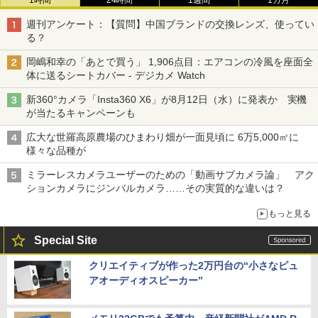
1時間
24時間
1週間
1カ月
週刊アンケート：【質問】中国ブランドの交換レンズ、使ってい
る？
岡嶋和幸の「あとで買う」 1,906点目：エアコンの冷風を座面全
体に送るシートカバー - デジカメ Watch
新360°カメラ「Insta360 X6」が8月12日（水）に発表か 実機
が当たるキャンペーンも
広大な世羅高原農場のひまわり畑が一面見頃に 6万5,000㎡に
様々な品種が
ミラーレスカメラユーザーのための「動画サブカメラ論」 アク
ションカメラにジンバルカメラ……その実質的な違いは？
もっと見る
Special Site
クリエイティブが作った2万円台の“小さなピュ
アオーディオスピーカー”