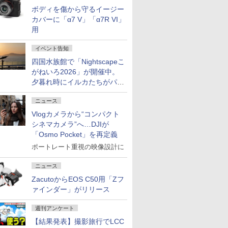
ボディを傷から守るイージー
カバーに「α7 V」「α7R VI」
用
イベント告知
四国水族館で「Nightscapeこ
がねいろ2026」が開催中。
夕暮れ時にイルカたちがパフ
ォーマンスを繰り広げる
ニュース
Vlogカメラから“コンパクト
シネマカメラ”へ…DJIが
「Osmo Pocket」を再定義
ポートレート重視の映像設計に
ニュース
ZacutoからEOS C50用「Zフ
ァインダー」がリリース
週刊アンケート
【結果発表】撮影旅行でLCC