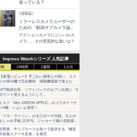
使っている？
コラム
ミラーレスカメラユーザーの
ための「動画サブカメラ論」
アクションカメラにジンバルカ
メラ……その実質的な違いは？
Impress Watchシリーズ 人気記事
時間
24時間
1週間
1カ月
【家電レビュー】手ごわい雑草との戦い、コメ
リの草刈機で完全勝利 掃除機感覚で使えた
NTT島田社長、ソフトバンクのセブン出資に「d
ポイント使えるようにして」
ミスド「Mrs. GREEN APPLE」のコラボドーナ
ツ4種、いよいよ発売！
「リサ・ラーソン」がま口ポーチ付録、大人の
おしゃれ手帖 10月号。ジャカード織の北欧猫デ
ザイン
吉野家、牛リブロースを熱々で提供する「極旨
牛鉄板ステーキ定食」を発売