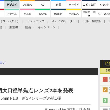
（コンパクト）
カメラバッグ
メディア/リーダー
三脚/一脚/雲台
道
航空機
動画
キャンペーン
ロン
1
用大口径単焦点レンズ2本を発表
45mm F1.8 新SPシリーズの第1弾
Reported by 本誌：武石修