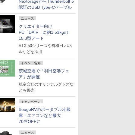
NextorageからThunderbolt 5
認証のUSB Type-Cケーブル
ニュース
クリエイター向け
PC「DAIV」に約1.53kgの
15.3型ノート
RTX 50シリーズや有機ELパネ
ルなどを採用
イベント告知
茨城空港で「羽田空港フェ
ア」が開催
航空会社のオリジナルグッズな
ども販売
キャンペーン
BougeRVのポータブル冷蔵
庫・エアコンなど最大
70％OFFに
ニュース