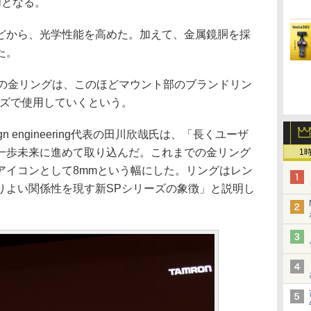
弾となる。
どから、光学性能を高めた。加えて、金属鏡胴を採
た。
胴の金リングは、このほどマウント部のブランドリン
ーズで使用していくという。
ign engineering代表の田川欣哉氏は、「長くユーザ
一歩未来に進めて取り込んだ。これまでの金リング
1
はアイコンとして8mmという幅にした。リングはレン
りよい関係性を現す新SPシリーズの象徴」と説明し