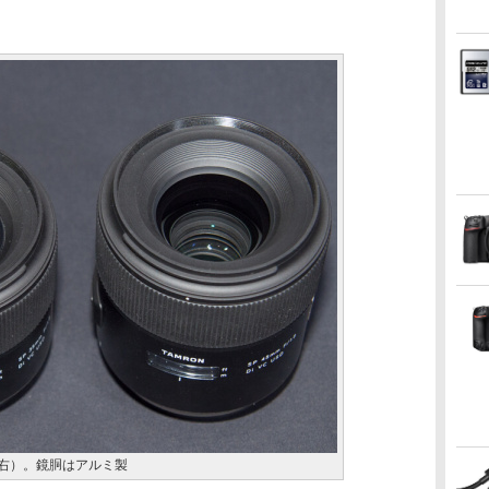
m（右）。鏡胴はアルミ製