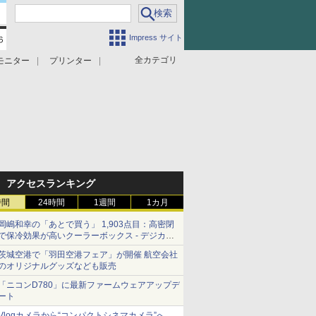
Impress サイト
全カテゴリ
モニター
プリンター
アクセスランキング
時間
24時間
1週間
1カ月
岡嶋和幸の「あとで買う」 1,903点目：高密閉
で保冷効果が高いクーラーボックス - デジカメ
Watch
茨城空港で「羽田空港フェア」が開催 航空会社
のオリジナルグッズなども販売
「ニコンD780」に最新ファームウェアアップデ
ート
Vlogカメラから“コンパクトシネマカメラ”へ…