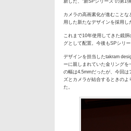
新した、“新SPシリーズ”の第1
カメラの高画素化が進むことな
用した新たなデザインを採用し
これまで10年使用してきた鏡
グとして配置。今後もSPシリ
デザインを担当したtakram des
ーに親しまれていた金リングを
の幅は4.5mmだったが、今回
ズとカメラが結合するときのよ
た。