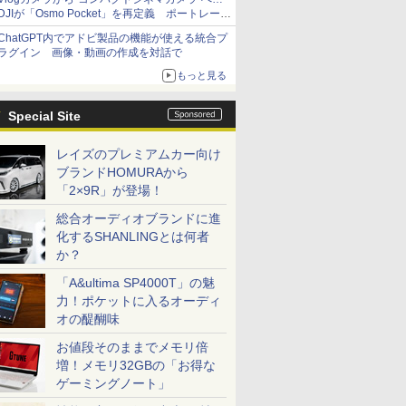
DJIが「Osmo Pocket」を再定義 ポートレート
重視の映像設計に
ChatGPT内でアドビ製品の機能が使える統合プ
ラグイン 画像・動画の作成を対話で
もっと見る
Special Site
レイズのプレミアムカー向け
ブランドHOMURAから
「2×9R」が登場！
総合オーディオブランドに進
化するSHANLINGとは何者
か？
「A&ultima SP4000T」の魅
力！ポケットに入るオーディ
オの醍醐味
お値段そのままでメモリ倍
増！メモリ32GBの「お得な
ゲーミングノート」