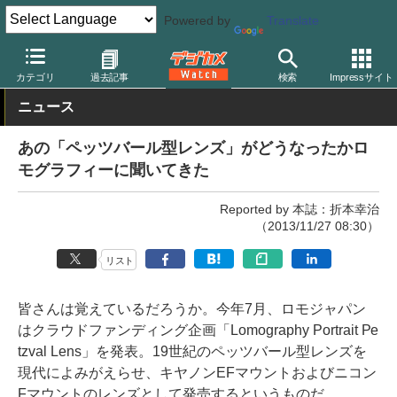
Powered by
Translate
デジカメ Watch
レンズ
交換レンズ
その他
カテゴリ
過去記事
検索
Impressサイト
ニュース
あの「ペッツバール型レンズ」がどうなったかロ
モグラフィーに聞いてきた
Reported by 本誌：折本幸治
（2013/11/27 08:30）
リスト
皆さんは覚えているだろうか。今年7月、ロモジャパン
はクラウドファンディング企画「Lomography Portrait Pe
tzval Lens」を発表。19世紀のペッツバール型レンズを
現代によみがえらせ、キヤノンEFマウントおよびニコン
Fマウントのレンズとして発売するというものだ。