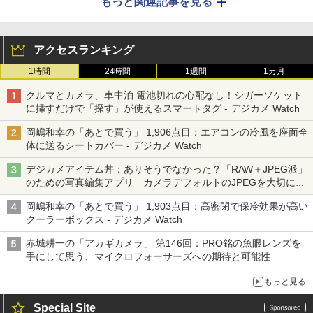
もっと関連記事を見る
アクセスランキング
1時間
24時間
1週間
1カ月
クルマとカメラ、車中泊 電池切れの心配なし！シガーソケット
に挿すだけで「探す」が使えるスマートタグ - デジカメ Watch
岡嶋和幸の「あとで買う」 1,906点目：エアコンの冷風を座面全
体に送るシートカバー - デジカメ Watch
デジカメアイテム丼：ありそうでなかった？「RAW＋JPEG派」
のための写真編集アプリ カメラデフォルトのJPEGを大切にす
る「Filmator」
岡嶋和幸の「あとで買う」 1,903点目：高密閉で保冷効果が高い
クーラーボックス - デジカメ Watch
赤城耕一の「アカギカメラ」 第146回：PRO銘の魚眼レンズを
手にして思う、マイクロフォーサーズへの期待と可能性
もっと見る
Special Site