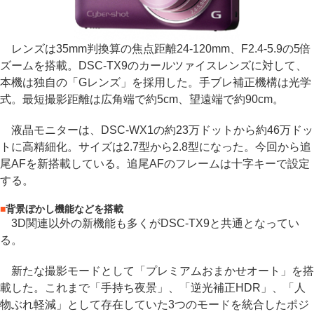
レンズは35mm判換算の焦点距離24-120mm、F2.4-5.9の5倍
ズームを搭載。DSC-TX9のカールツァイスレンズに対して、
本機は独自の「Gレンズ」を採用した。手ブレ補正機構は光学
式。最短撮影距離は広角端で約5cm、望遠端で約90cm。
液晶モニターは、DSC-WX1の約23万ドットから約46万ドッ
トに高精細化。サイズは2.7型から2.8型になった。今回から追
尾AFを新搭載している。追尾AFのフレームは十字キーで設定
する。
■
背景ぼかし機能などを搭載
3D関連以外の新機能も多くがDSC-TX9と共通となってい
る。
新たな撮影モードとして「プレミアムおまかせオート」を搭
載した。これまで「手持ち夜景」、「逆光補正HDR」、「人
物ぶれ軽減」として存在していた3つのモードを統合したポジ