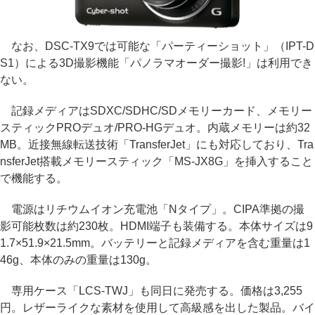
なお、DSC-TX9では可能な「パーティーショット」（IPT-D
S1）による3D撮影機能「パノラマオーダー撮影!」は利用でき
ない。
記録メディアはSDXC/SDHC/SDメモリーカード、メモリー
スティックPROデュオ/PRO-HGデュオ。内蔵メモリーは約32
MB。近接無線転送技術「TransferJet」にも対応しており、Tra
nsferJet搭載メモリースティック「MS-JX8G」を挿入すること
で機能する。
電源はリチウムイオン充電池「Nタイプ」。CIPA準拠の撮
影可能枚数は約230枚。HDMI端子も装備する。本体サイズは9
1.7×51.9×21.5mm。バッテリーと記録メディアを含む重量は1
46g、本体のみの重量は130g。
専用ケース「LCS-TWJ」も同日に発売する。価格は3,255
円。レザーライクな素材を使用して高級感を出した製品。バイ