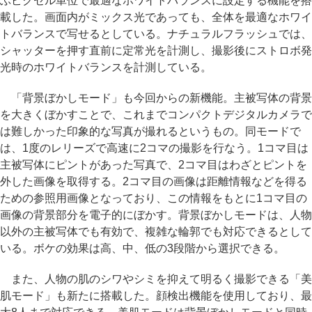
ぶピクセル単位で最適なホワイトバランスに設定する機能を搭
載した。画面内がミックス光であっても、全体を最適なホワイ
トバランスで写せるとしている。ナチュラルフラッシュでは、
シャッターを押す直前に定常光を計測し、撮影後にストロボ発
光時のホワイトバランスを計測している。
「背景ぼかしモード」も今回からの新機能。主被写体の背景
を大きくぼかすことで、これまでコンパクトデジタルカメラで
は難しかった印象的な写真が撮れるというもの。同モードで
は、1度のレリーズで高速に2コマの撮影を行なう。1コマ目は
主被写体にピントがあった写真で、2コマ目はわざとピントを
外した画像を取得する。2コマ目の画像は距離情報などを得る
ための参照用画像となっており、この情報をもとに1コマ目の
画像の背景部分を電子的にぼかす。背景ぼかしモードは、人物
以外の主被写体でも有効で、複雑な輪郭でも対応できるとして
いる。ボケの効果は高、中、低の3段階から選択できる。
また、人物の肌のシワやシミを抑えて明るく撮影できる「美
肌モード」も新たに搭載した。顔検出機能を使用しており、最