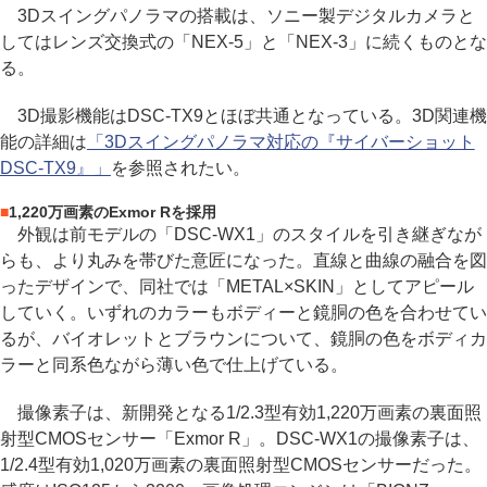
3Dスイングパノラマの搭載は、ソニー製デジタルカメラと
してはレンズ交換式の「NEX-5」と「NEX-3」に続くものとな
る。
3D撮影機能はDSC-TX9とほぼ共通となっている。3D関連機
能の詳細は
「3Dスイングパノラマ対応の『サイバーショット
DSC-TX9』」
を参照されたい。
■
1,220万画素のExmor Rを採用
外観は前モデルの「DSC-WX1」のスタイルを引き継ぎなが
らも、より丸みを帯びた意匠になった。直線と曲線の融合を図
ったデザインで、同社では「METAL×SKIN」としてアピール
していく。いずれのカラーもボディーと鏡胴の色を合わせてい
るが、バイオレットとブラウンについて、鏡胴の色をボディカ
ラーと同系色ながら薄い色で仕上げている。
撮像素子は、新開発となる1/2.3型有効1,220万画素の裏面照
射型CMOSセンサー「Exmor R」。DSC-WX1の撮像素子は、
1/2.4型有効1,020万画素の裏面照射型CMOSセンサーだった。