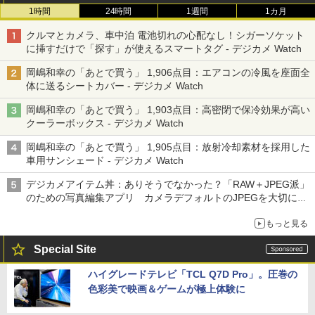
1時間
24時間
1週間
1カ月
クルマとカメラ、車中泊 電池切れの心配なし！シガーソケット
に挿すだけで「探す」が使えるスマートタグ - デジカメ Watch
岡嶋和幸の「あとで買う」 1,906点目：エアコンの冷風を座面全
体に送るシートカバー - デジカメ Watch
岡嶋和幸の「あとで買う」 1,903点目：高密閉で保冷効果が高い
クーラーボックス - デジカメ Watch
岡嶋和幸の「あとで買う」 1,905点目：放射冷却素材を採用した
車用サンシェード - デジカメ Watch
デジカメアイテム丼：ありそうでなかった？「RAW＋JPEG派」
のための写真編集アプリ カメラデフォルトのJPEGを大切にす
る「Filmator」
もっと見る
Special Site
ハイグレードテレビ「TCL Q7D Pro」。圧巻の
色彩美で映画＆ゲームが極上体験に