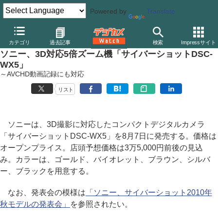
Powered by
Translate
デジカメ Watch
カメラ
レンズ一体型（コンパクト）カメラ
ソ
カテゴリ
過去記事
検索
Impressサイト
ソニー、3D対応5倍ズーム機「サイバーショットDSC-
WX5」
～AVCHD動画記録にも対応
リスト
ソニーは、3D撮影に対応したコンパクトデジタルカメラ
「サイバーショットDSC-WX5」を8月7日に発売する。価格は
オープンプライス。店頭予想価格は3万5,000円前後の見込
み。カラーは、ゴールド、バイオレット、ブラウン、シルバ
ー、ブラックを用意する。
なお、発表会の模様は
「ソニー、サイバーショット2010年
秋モデルの発表会」
を参照されたい。