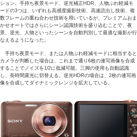
ション。手持ち夜景モード、逆光補正HDR、人物ぶれ軽減モ
ードの3つは、いずれも高感度撮影技術、高速読出し技術、複
数フレームの重ね合わせ技術を用いているが、プレミアムおま
かせオートではさらにシーン認識技術を盛り込むことで、夜
景、逆光、人物といったシーンを自動判別して最適な撮影が行
なえるようになった。
手持ち夜景モード、または人物ぶれ軽減モードに相当すると
カメラが判断した場合は、これまで通り6枚の連写画像を合成
することでノイズを1/2に低減可能。三脚の使用も自動認識
し、長時間露光に切替える。逆光HDRの場合は、2枚の連写画
像を合成してダイナミックレンジを拡大している。