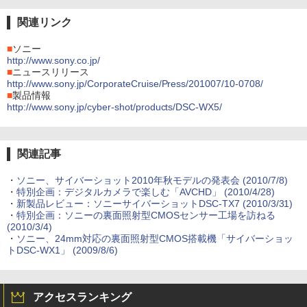
関連リンク
■
ソニー
http://www.sony.co.jp/
■
ニュースリリース
http://www.sony.jp/CorporateCruise/Press/201007/10-0708/
■
製品情報
http://www.sony.jp/cyber-shot/products/DSC-WX5/
関連記事
・
ソニー、サイバーショット2010年秋モデルの発表会 (2010/7/8)
・
特別企画：デジタルカメラで楽しむ「AVCHD」 (2010/4/28)
・
新製品レビュー：ソニーサイバーショットDSC-TX7 (2010/3/31)
・
特別企画：ソニーの裏面照射型CMOSセンサー工場を訪ねる
(2010/3/4)
・
ソニー、24mm対応の裏面照射型CMOS搭載機「サイバーショッ
トDSC-WX1」 (2009/8/6)
アクセスランキング