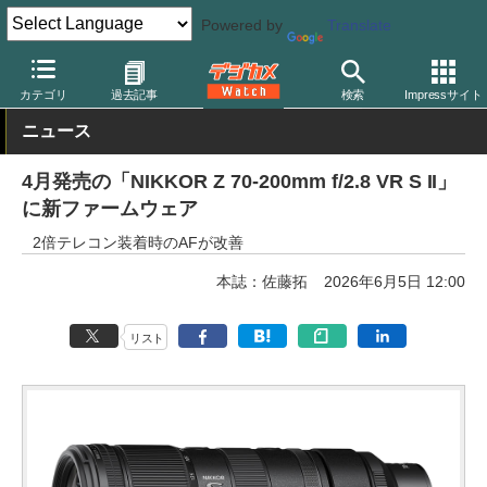
Powered by
Translate
デジカメ Watch
レンズ
交換レンズ
ニコン
カテゴリ
過去記事
検索
Impressサイト
ニュース
4月発売の「NIKKOR Z 70-200mm f/2.8 VR S II」
に新ファームウェア
2倍テレコン装着時のAFが改善
本誌：佐藤拓
2026年6月5日 12:00
リスト