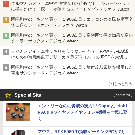
クルマとカメラ、車中泊 電池切れの心配なし！シガーソケット
に挿すだけで「探す」が使えるスマートタグ - デジカメ Watch
岡嶋和幸の「あとで買う」 1,906点目：エアコンの冷風を座面全
体に送るシートカバー - デジカメ Watch
岡嶋和幸の「あとで買う」 1,903点目：高密閉で保冷効果が高い
クーラーボックス - デジカメ Watch
デジカメアイテム丼：ありそうでなかった？「RAW＋JPEG派」
のための写真編集アプリ カメラデフォルトのJPEGを大切にす
る「Filmator」
岡嶋和幸の「あとで買う」 1,905点目：放射冷却素材を採用した
車用サンシェード - デジカメ Watch
もっと見る
Special Site
エントリーなのに脅威の実力!「Osprey」Nobl
e Audioワイヤレスイヤフォン4機種を一気に聴
く
マウス、RTX 5060 Ti搭載ゲーミングPCが7万