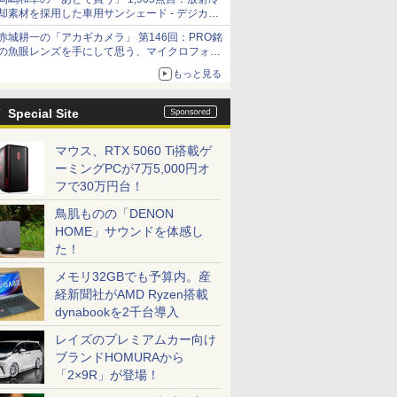
却素材を採用した車用サンシェード - デジカメ
Watch
赤城耕一の「アカギカメラ」 第146回：PRO銘
の魚眼レンズを手にして思う、マイクロフォー
サーズへの期待と可能性
もっと見る
Special Site
マウス、RTX 5060 Ti搭載ゲ
ーミングPCが7万5,000円オ
フで30万円台！
鳥肌ものの「DENON
HOME」サウンドを体感し
た！
メモリ32GBでも予算内。産
経新聞社がAMD Ryzen搭載
dynabookを2千台導入
レイズのプレミアムカー向け
ブランドHOMURAから
「2×9R」が登場！