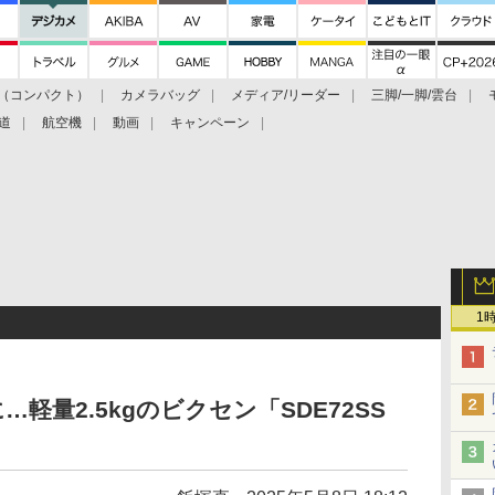
（コンパクト）
カメラバッグ
メディア/リーダー
三脚/一脚/雲台
道
航空機
動画
キャンペーン
1
軽量2.5kgのビクセン「SDE72SS