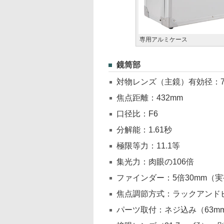
専用アルミケース
鏡筒部
対物レンズ（主鏡）有効径：7
焦点距離：432mm
口径比：F6
分解能：1.61秒
極限等力：11.1等
集光力：肉眼の106倍
ファインダー：5倍30mm（実
焦点調節方式：ラックアンド
パーツ取付：ネジ込み（63mm）