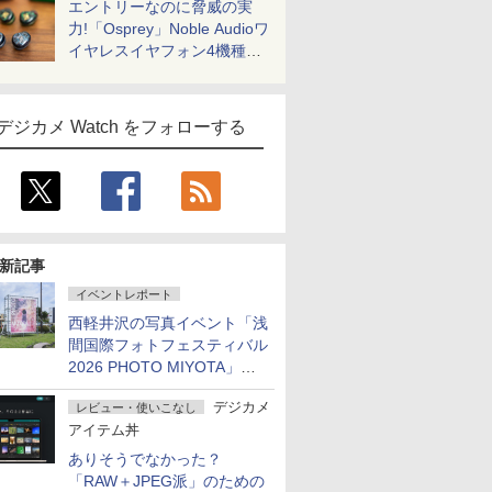
エントリーなのに脅威の実
力!「Osprey」Noble Audioワ
イヤレスイヤフォン4機種を
一気に聴く
デジカメ Watch をフォローする
新記事
イベントレポート
西軽井沢の写真イベント「浅
間国際フォトフェスティバル
2026 PHOTO MIYOTA」が
開幕
デジカメ
レビュー・使いこなし
アイテム丼
ありそうでなかった？
「RAW＋JPEG派」のための