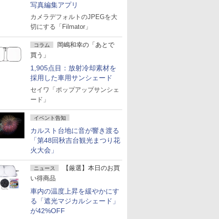
写真編集アプリ
カメラデフォルトのJPEGを大
切にする「Filmator」
岡嶋和幸の「あとで
コラム
買う」
1,905点目：放射冷却素材を
採用した車用サンシェード
セイワ「ポップアップサンシェ
ード」
イベント告知
カルスト台地に音が響き渡る
「第48回秋吉台観光まつり花
火大会」
【厳選】本日のお買
ニュース
い得商品
車内の温度上昇を緩やかにす
る「遮光マジカルシェード」
が42%OFF