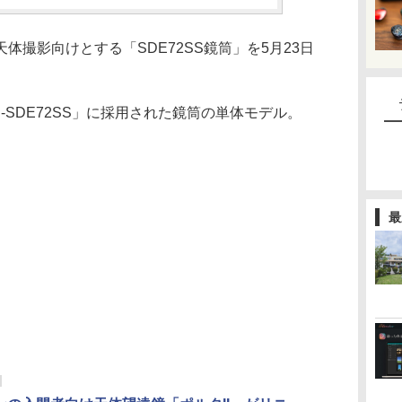
体撮影向けとする「SDE72SS鏡筒」を5月23日
-SDE72SS」に採用された鏡筒の単体モデル。
最