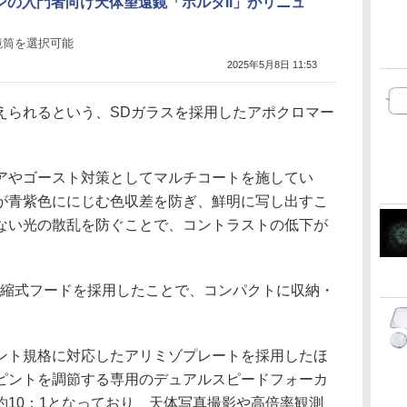
ンの入門者向け天体望遠鏡「ポルタII」がリニュ
鏡筒を選択可能
2025年5月8日 11:53
えられるという、SDガラスを採用したアポクロマー
アやゴースト対策としてマルチコートを施してい
が青紫色ににじむ色収差を防ぎ、鮮明に写し出すこ
ない光の散乱を防ぐことで、コントラストの低下が
。伸縮式フードを採用したことで、コンパクトに収納・
ント規格に対応したアリミゾプレートを採用したほ
ピントを調節する専用のデュアルスピードフォーカ
約10：1となっており、天体写真撮影や高倍率観測