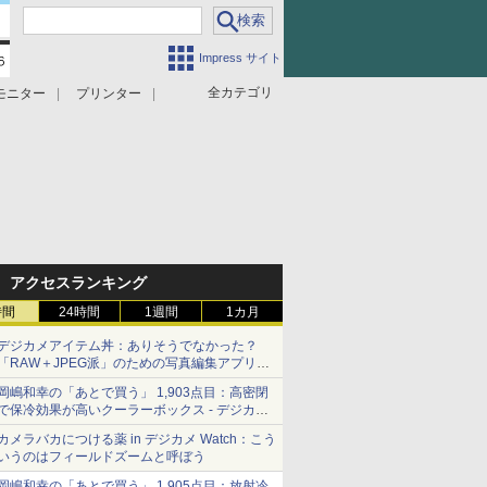
Impress サイト
全カテゴリ
モニター
プリンター
アクセスランキング
時間
24時間
1週間
1カ月
デジカメアイテム丼：ありそうでなかった？
「RAW＋JPEG派」のための写真編集アプリ
カメラデフォルトのJPEGを大切にする
岡嶋和幸の「あとで買う」 1,903点目：高密閉
「Filmator」
で保冷効果が高いクーラーボックス - デジカメ
Watch
カメラバカにつける薬 in デジカメ Watch：こう
いうのはフィールドズームと呼ぼう
岡嶋和幸の「あとで買う」 1,905点目：放射冷