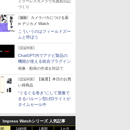
ミラーレスカメラで写真絵日記
づくり
カメラバカにつける薬
漫画
in デジカメ Watch
こういうのはフィールドズー
ムと呼ぼう
ニュース
ChatGPT内でアドビ製品の
機能が使える統合プラグイン
画像・動画の作成を対話で
【厳選】本日のお買
ニュース
い得商品
“ぐるぐる巻き”にして運搬で
きるバルーン型LEDライトが
タイムセール中
Impress Watchシリーズ 人気記事
時間
24時間
1週間
1カ月