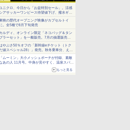
ユニクロ、今日から「お盆特別セール」。涼感
シアサッカーワンピース待望値下げ、撥水ギア
ショーツは1990円に
東映の歴代オープニング映像がカプセルトイ
に。全5種で8月下旬発売
カルディ、オンライン限定「ネコバッグ＆タン
ブラーセット」を一般販売。7月の抽選販売の
当選無効分
はやぶさ50％オフの「新幹線eチケット（トク
だ値スペシャル28）」発売。秋冬乗車分、えき
ねっと限定
「ムーミン」大小メッシュポーチが付録、素敵
なあの人 11月号。中身が見やすく、温泉スパに
も使える
もっと見る