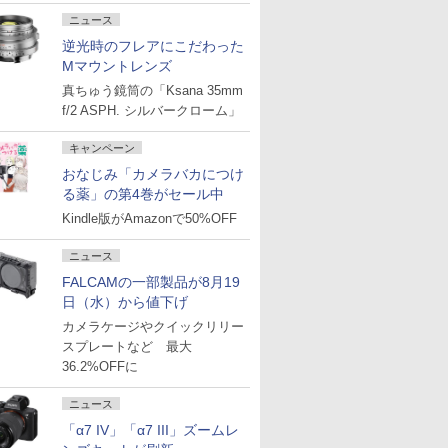
ニュース
逆光時のフレアにこだわった
Mマウントレンズ
真ちゅう鏡筒の「Ksana 35mm
f/2 ASPH. シルバークローム」
キャンペーン
おなじみ「カメラバカにつけ
る薬」の第4巻がセール中
Kindle版がAmazonで50%OFF
ニュース
FALCAMの一部製品が8月19
日（水）から値下げ
カメラケージやクイックリリー
スプレートなど 最大
36.2%OFFに
ニュース
「α7 IV」「α7 III」ズームレ