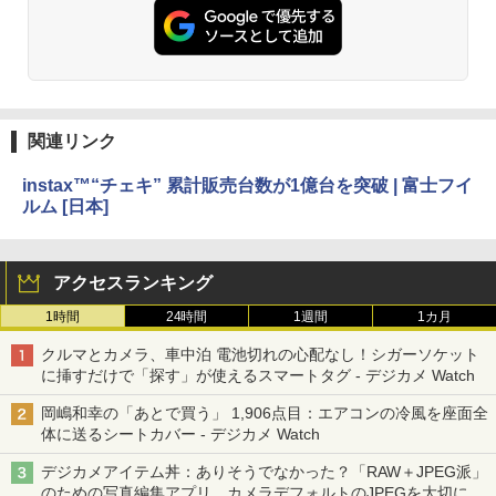
関連リンク
instax™“チェキ” 累計販売台数が1億台を突破 | 富士フイ
ルム [日本]
アクセスランキング
1時間
24時間
1週間
1カ月
クルマとカメラ、車中泊 電池切れの心配なし！シガーソケット
に挿すだけで「探す」が使えるスマートタグ - デジカメ Watch
岡嶋和幸の「あとで買う」 1,906点目：エアコンの冷風を座面全
体に送るシートカバー - デジカメ Watch
デジカメアイテム丼：ありそうでなかった？「RAW＋JPEG派」
のための写真編集アプリ カメラデフォルトのJPEGを大切にす