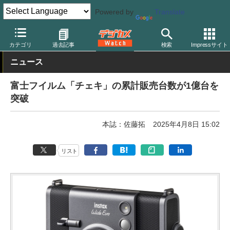
Powered by
Translate
デジカメ Watch
フィルム関連
フィルムカメラ
富士フイルム
カテゴリ
過去記事
検索
Impressサイト
ニュース
富士フイルム「チェキ」の累計販売台数が1億台を
突破
本誌：佐藤拓
2025年4月8日 15:02
リスト