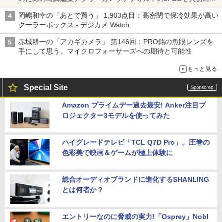
る「Filmator」
岡嶋和幸の「あとで買う」 1,903点目：高密閉で保冷効果が高い
クーラーボックス - デジカメ Watch
赤城耕一の「アカギカメラ」 第146回：PRO銘の魚眼レンズを
手にして思う、マイクロフォーサーズへの期待と可能性
もっと見る
Special Site
Amazon プライムデー過去最安! Anker注目プ
ロジェクター3モデルを使ってみた
ハイグレードテレビ「TCL Q7D Pro」。圧巻の
色彩美で映画＆ゲームが極上体験に
総合オーディオブランドに進化するSHANLING
とは何者か？
エントリーなのに脅威の実力!「Osprey」Nobl