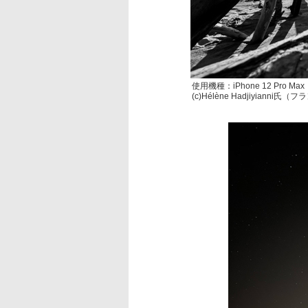
使用機種：iPhone 12 Pro Max
(c)Hélène Hadjiyianni氏（