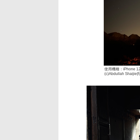
使用機種：iPhone 12
(c)Abdullah Sha