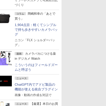
ミラーレスカメラで写真絵日記
づくり
岡嶋和幸の「あとで
コラム
買う」
1,904点目：軽くてシンプル
で持ち歩きやすいカメラバッ
グ
ニコン「FLX ショルダーバッ
グ」
カメラバカにつける薬
漫画
in デジカメ Watch
こういうのはフィールドズー
ムと呼ぼう
ニュース
ChatGPT内でアドビ製品の
機能が使える統合プラグイン
画像・動画の作成を対話で
【厳選】本日のお買
ニュース