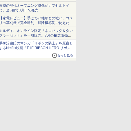
ショーツは1990円に
東映の歴代オープニング映像がカプセルトイ
に。全5種で8月下旬発売
【家電レビュー】手ごわい雑草との戦い、コメ
リの草刈機で完全勝利 掃除機感覚で使えた
カルディ、オンライン限定「ネコバッグ＆タン
ブラーセット」を一般販売。7月の抽選販売の
当選無効分
手塚治虫氏のマンガ「リボンの騎士」を原案と
するNetflix映画「THE RIBBON HERO リボンヒ
ーロー」本日配信開始
もっと見る