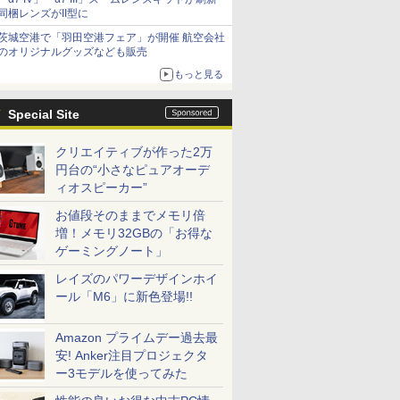
同梱レンズがII型に
茨城空港で「羽田空港フェア」が開催 航空会社
のオリジナルグッズなども販売
もっと見る
Special Site
クリエイティブが作った2万
円台の“小さなピュアオーデ
ィオスピーカー”
お値段そのままでメモリ倍
増！メモリ32GBの「お得な
ゲーミングノート」
レイズのパワーデザインホイ
ール「M6」に新色登場!!
Amazon プライムデー過去最
安! Anker注目プロジェクタ
ー3モデルを使ってみた