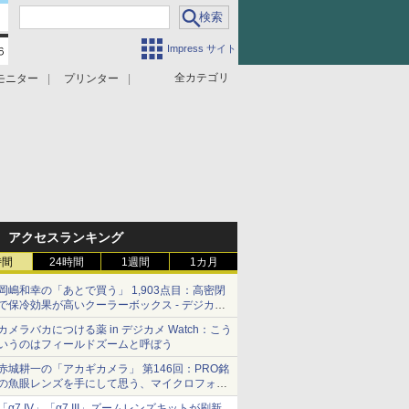
Impress サイト
全カテゴリ
モニター
プリンター
アクセスランキング
時間
24時間
1週間
1カ月
岡嶋和幸の「あとで買う」 1,903点目：高密閉
で保冷効果が高いクーラーボックス - デジカメ
Watch
カメラバカにつける薬 in デジカメ Watch：こう
いうのはフィールドズームと呼ぼう
赤城耕一の「アカギカメラ」 第146回：PRO銘
の魚眼レンズを手にして思う、マイクロフォー
サーズへの期待と可能性
「α7 IV」「α7 III」ズームレンズキットが刷新