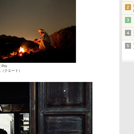
 Pro
ijie氏（クエート）