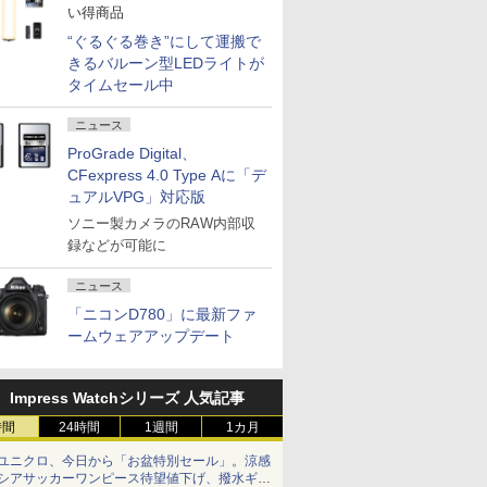
い得商品
“ぐるぐる巻き”にして運搬で
きるバルーン型LEDライトが
タイムセール中
ニュース
ProGrade Digital、
CFexpress 4.0 Type Aに「デ
ュアルVPG」対応版
ソニー製カメラのRAW内部収
録などが可能に
ニュース
「ニコンD780」に最新ファ
ームウェアアップデート
Impress Watchシリーズ 人気記事
時間
24時間
1週間
1カ月
ユニクロ、今日から「お盆特別セール」。涼感
シアサッカーワンピース待望値下げ、撥水ギア