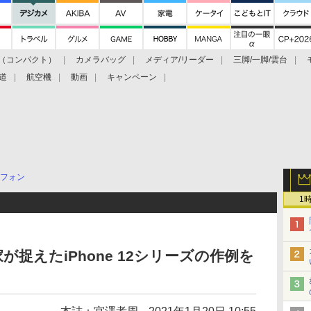
（コンパクト）
カメラバッグ
メディア/リーダー
三脚/一脚/雲台
道
航空機
動画
キャンペーン
フォン
1
捉えたiPhone 12シリーズの作例を