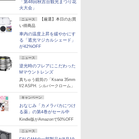
「第48回秋吉台観光まつり花
火大会」
【厳選】本日のお買
ニュース
い得商品
車内の温度上昇を緩やかにす
る「遮光マジカルシェード」
が42%OFF
ニュース
逆光時のフレアにこだわった
Mマウントレンズ
真ちゅう鏡筒の「Ksana 35mm
f/2 ASPH. シルバークローム」
キャンペーン
おなじみ「カメラバカにつけ
る薬」の第4巻がセール中
Kindle版がAmazonで50%OFF
ニュース