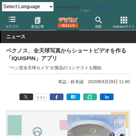
Powered by
Translate
デジカメ Watch
PC/モバイル関連
アプリ/ソフトウェア
その他
カテゴリ
過去記事
検索
Impressサイト
ニュース
ベクノス、全天球写真からショートビデオを作る
「IQUISPIN」アプリ
"ペン型全天球カメラ"が賞品のコンテストも開始
本誌：鈴木誠
2020年8月28日 11:00
リスト