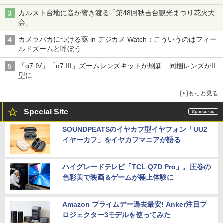
カルスト台地に音が響き渡る「第48回秋吉台観光まつり花火大
会」
カメラバカにつける薬 in デジカメ Watch：こういうのはフィー
ルドズームと呼ぼう
「α7 IV」「α7 III」ズームレンズキットが刷新 同梱レンズがII
型に
もっと見る
Special Site
SOUNDPEATSのイヤカフ型イヤフォン「UU2
イヤーカフ」をイヤカフマニアが語る
ハイグレードテレビ「TCL Q7D Pro」。圧巻の
色彩美で映画＆ゲームが極上体験に
Amazon プライムデー過去最安! Anker注目プ
ロジェクター3モデルを使ってみた