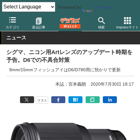
Powered by
Translate
デジカメ Watch
レンズ
交換レンズ
シグマ
カテゴリ
過去記事
検索
Impressサイト
ニュース
シグマ、ニコン用Artレンズのアップデート時期を
予告。D6での不具合対策
8mm/15mmフィッシュアイはD6/D780用に預かりで更新
本誌：宮本義朗
2020年7月30日 18:17
リスト