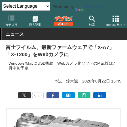
Powered by
Translate
デジカメ Watch
カメラ
ミラーレスカメラ
富士フイルム
カテゴリ
過去記事
検索
Impressサイト
ニュース
富士フイルム、最新ファームウェアで「X-A7」
「X-T200」をWebカメラに
Windows/MacにUSB接続 Webカメラ化ソフトのMac版は7
月中旬予定
本誌：鈴木誠
2020年6月22日 15:45
リスト