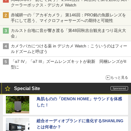
クーラーボックス - デジカメ Watch
赤城耕一の「アカギカメラ」 第146回：PRO銘の魚眼レンズを
手にして思う、マイクロフォーサーズへの期待と可能性
カルスト台地に音が響き渡る「第48回秋吉台観光まつり花火大
会」
カメラバカにつける薬 in デジカメ Watch：こういうのはフィー
ルドズームと呼ぼう
「α7 IV」「α7 III」ズームレンズキットが刷新 同梱レンズがII
型に
もっと見る
Special Site
鳥肌ものの「DENON HOME」サウンドを体感
した！
総合オーディオブランドに進化するSHANLING
とは何者か？