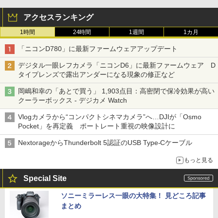
アクセスランキング
1時間
24時間
1週間
1カ月
「ニコンD780」に最新ファームウェアアップデート
デジタル一眼レフカメラ「ニコンD6」に最新ファームウェア D
タイプレンズで露出アンダーになる現象の修正など
岡嶋和幸の「あとで買う」 1,903点目：高密閉で保冷効果が高い
クーラーボックス - デジカメ Watch
Vlogカメラから“コンパクトシネマカメラ”へ…DJIが「Osmo
Pocket」を再定義 ポートレート重視の映像設計に
NextorageからThunderbolt 5認証のUSB Type-Cケーブル
もっと見る
Special Site
ソニーミラーレス一眼の大特集！ 見どころ記事
まとめ