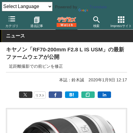
Powered by
Translate
デジカメ Watch
レンズ
交換レンズ
キヤノン
カテゴリ
過去記事
検索
Impressサイト
ニュース
キヤノン「RF70-200mm F2.8 L IS USM」の最新
ファームウェアが公開
近距離撮影での前ピンを修正
本誌：鈴木誠
2020年1月9日 12:17
リスト