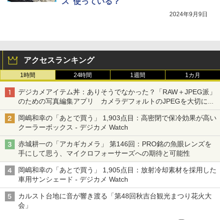
ス“使っている？
2024年9月9日
アクセスランキング
1時間
24時間
1週間
1カ月
デジカメアイテム丼：ありそうでなかった？「RAW＋JPEG派」
のための写真編集アプリ カメラデフォルトのJPEGを大切にす
る「Filmator」
岡嶋和幸の「あとで買う」 1,903点目：高密閉で保冷効果が高い
クーラーボックス - デジカメ Watch
赤城耕一の「アカギカメラ」 第146回：PRO銘の魚眼レンズを
手にして思う、マイクロフォーサーズへの期待と可能性
岡嶋和幸の「あとで買う」 1,905点目：放射冷却素材を採用した
車用サンシェード - デジカメ Watch
カルスト台地に音が響き渡る「第48回秋吉台観光まつり花火大
会」