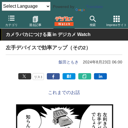
Powered by
Translate
デジカメ Watch
PC/モバイル関連
PC
カテゴリ
過去記事
検索
Impressサイト
カメラバカにつける薬 in デジカメ Watch
左手デバイスで効率アップ（その2）
飯田ともき
2024年8月23日 06:00
リスト
これまでのお話